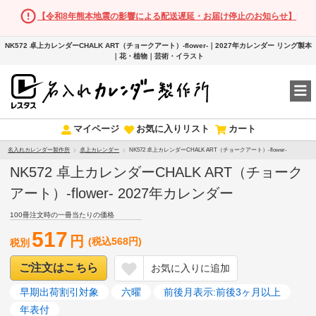
【令和8年熊本地震の影響による配送遅延・お届け停止のお知らせ】
NK572 卓上カレンダーCHALK ART（チョークアート）-flower-｜2027年カレンダー リング製本
｜花・植物｜芸術・イラスト
マイページ
お気に入りリスト
カート
名入れカレンダー製作所
卓上カレンダー
NK572 卓上カレンダーCHALK ART（チョークアート）-flower-
NK572 卓上カレンダーCHALK ART（チョーク
アート）-flower- 2027年カレンダー
100冊注文時の一冊当たりの価格
517
円
(税込568円)
税別
ご注文はこちら
お気に入りに追加
早期出荷割引対象
六曜
前後月表示:前後3ヶ月以上
年表付