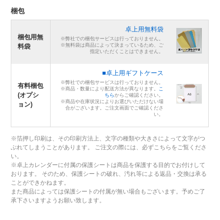
梱包
卓上用無料袋
梱包用無
※弊社での梱包サービスは行っておりません。
※無料袋は商品によって決まっているため、ご
料袋
指定いただくことはできません。
■卓上用ギフトケース
※弊社での梱包サービスは行っておりません。
有料梱包
※商品・数量により配送方法が異なります。
こ
(オプシ
ちら
からご確認ください。
※商品や在庫状況によりお選びいただけない場
ョン)
合がございます。ご注文画面でご確認くださ
い。
※箔押し印刷は、その印刷方法上、文字の種類や大きさによって文字がつ
ぶれてしまうことがあります。 ご注文の際には、必ずこちらをご覧くださ
い。
※卓上カレンダーに付属の保護シートは商品を保護する目的でお付けして
おります。 そのため、保護シートの破れ、汚れ等による返品・交換は承る
ことができかねます。
また商品によっては保護シートの付属が無い場合もございます。予めご了
承下さいますようお願い致します。