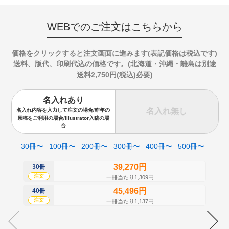
WEBでのご注文はこちらから
価格をクリックすると注文画面に進みます(表記価格は税込です)
送料、版代、印刷代込の価格です。(北海道・沖縄・離島は別途
送料2,750円(税込)必要)
名入れあり
名入れ無し
名入れ内容を入力して注文の場合/昨年の
原稿をご利用の場合/Illustrator入稿の場
合
30冊〜
100冊〜
200冊〜
300冊〜
400冊〜
500冊〜
39,270円
30冊
50
注文
注
一冊当たり1,309円
45,496円
40冊
60
注文
注
一冊当たり1,137円
70
注