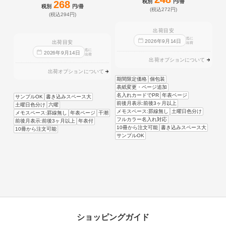
税別
円/冊
268
税別
円/冊
(税込272円)
(税込294円)
出荷目安
迄に
2026
年
9
月
14
日
出荷目安
出荷
迄に
2026
年
9
月
14
日
出荷
出荷オプションについて
出荷オプションについて
期間限定価格
個包装
表紙変更・ページ追加
名入れカードでPR
年表ページ
サンプルOK
書き込みスペース大
前後月表示:前後3ヶ月以上
土曜日色分け
六曜
メモスペース:罫線無し
土曜日色分け
メモスペース:罫線無し
年表ページ
干潮
フルカラー名入れ対応
前後月表示:前後3ヶ月以上
年表付
10冊から注文可能
書き込みスペース大
10冊から注文可能
サンプルOK
ショッピングガイド