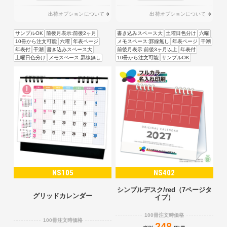
出荷オプションについて
出荷オプションについて
サンプルOK
前後月表示:前後2ヶ月
書き込みスペース大
土曜日色分け
六曜
10冊から注文可能
六曜
年表ページ
メモスペース:罫線無し
年表ページ
干潮
年表付
干潮
書き込みスペース大
前後月表示:前後3ヶ月以上
年表付
土曜日色分け
メモスペース:罫線無し
10冊から注文可能
サンプルOK
NS105
NS402
シンプルデスク/red（7ページタ
グリッドカレンダー
イプ）
100冊注文時価格
100冊注文時価格
248