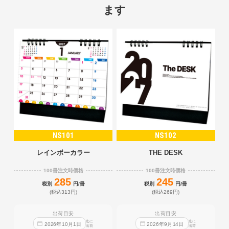
ます
NS101
NS102
レインボーカラー
THE DESK
100冊注文時価格
100冊注文時価格
285
245
税別
円/冊
税別
円/冊
(税込313円)
(税込269円)
出荷目安
出荷目安
迄に
迄に
2026
年
10
月
1
日
2026
年
9
月
14
日
出荷
出荷