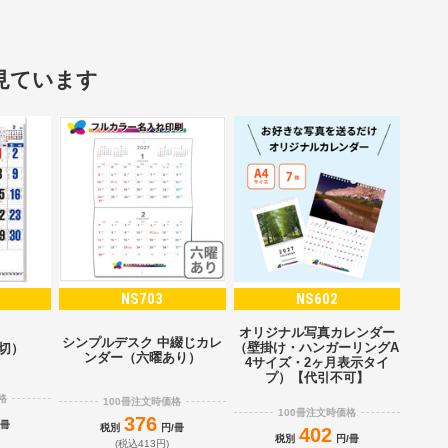
見ています
NS703
NS602
オリジナル写真カレンダー
シンプルデスク 中綴じカレ
（壁掛け・ハンガーリングA
2切）
ンダー（六曜あり）
4サイズ・2ヶ月表示タイ
プ）【代引不可】
格
100冊注文時価格
100冊注文時価格
376
/冊
税別
円/冊
402
税別
円/冊
(税込413円)