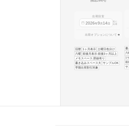
(税込294円)
出荷目安
迄に
2026
9
14
年
月
日
出荷
出荷オプションについて
書
旧暦
1ヶ月表示
土曜日色分け
六
六曜
前後月表示:前後3ヶ月以上
1
メモスペース:罫線有り
前
書き込みスペース大
サンプルOK
サ
早期出荷割引対象