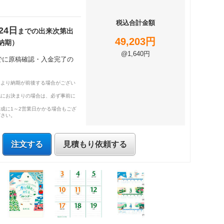
税込合計金額
24日
までの出来次第出
49,203円
納期）
@1,640円
までに原稿確認・入金完了の
により納期が前後する場合がござい
既にお決まりの場合は、必ず事前に
成に1～2営業日かかる場合もござ
ださい。
注文する
見積もり依頼する