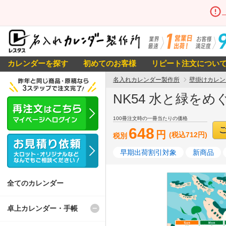
カレンダーを探す
初めてのお客様
リピート注文につい
名入れカレンダー製作所
壁掛けカレン
NK54 水と緑をめ
100冊注文時の一冊当たりの価格
648
円
(税込712円)
税別
早期出荷割引対象
新商品
全てのカレンダー
卓上カレンダー・手帳