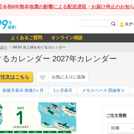
【令和8年熊本地震の影響による配送遅延・お届け停止のお知
ログ
て
よくあるご質問
オンライン相談
ダー
NK54 水と緑をめぐるカレンダー
ぐるカレンダー 2027年カレンダー
ご注文はこちら
お気に入りに追加
前後月表示:前後2ヶ月
1ヶ月表示
メモスペース:罫線有り
ご注文冊数