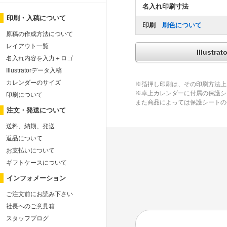
名入れ印刷寸法
印刷・入稿について
印刷
刷色について
原稿の作成方法について
レイアウト一覧
Illus
名入れ内容を入力＋ロゴ
Illustratorデータ入稿
カレンダーのサイズ
※箔押し印刷は、その印刷方法上
※卓上カレンダーに付属の保護シ
印刷について
また商品によっては保護シートの
注文・発送について
送料、納期、発送
返品について
お支払いについて
ギフトケースについて
インフォメーション
ご注文前にお読み下さい
社長へのご意見箱
スタッフブログ