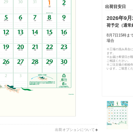
出荷目安日
2026年9月
荷予定（通常
8月7日15時
場合
※工場の混み具合
ます。
※お届け希望日が
ご相談ください。
※ご注文後の初校作
います。ご留意く
出荷オプションについて