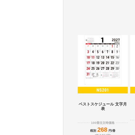
NS201
ベストスケジュール 文字月
表
100冊注文時価格
268
税別
円/冊