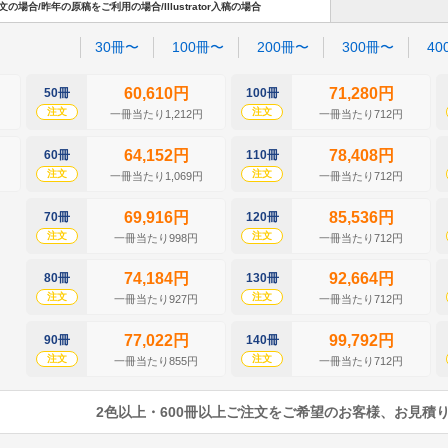
場合/昨年の原稿をご利用の場合/Illustrator入稿の場合
30冊〜
100冊〜
200冊〜
300冊〜
40
60,610円
71,280円
50冊
100冊
注文
注文
一冊当たり1,212円
一冊当たり712円
64,152円
78,408円
60冊
110冊
注文
注文
一冊当たり1,069円
一冊当たり712円
69,916円
85,536円
70冊
120冊
注文
注文
一冊当たり998円
一冊当たり712円
74,184円
92,664円
80冊
130冊
注文
注文
一冊当たり927円
一冊当たり712円
77,022円
99,792円
90冊
140冊
注文
注文
一冊当たり855円
一冊当たり712円
2色以上・600冊以上ご注文をご希望のお客様、お見積