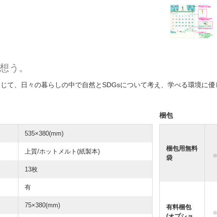
想う。
じて、日々の暮らしの中で自然とSDGsについて考え、学べる環境に優
梱包
535×380(mm)
梱包用無料
上質/ホットメルト(紙製本)
袋
13枚
有
75×380(mm)
有料梱包
(オプショ