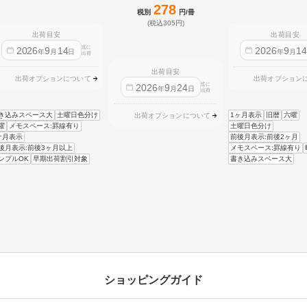
278
税別
円/冊
(税込305円)
出荷目安
出荷目安
迄に
2026
9
14
2026
9
1
年
月
日
年
月
出荷
出荷目安
出荷オプションについて
出荷オプション
迄に
2026
9
24
年
月
日
出荷
き込みスペース大
土曜日色分け
1ヶ月表示
旧暦
六曜
出荷オプションについて
曜
メモスペース:罫線有り
土曜日色分け
ケ月表示
前後月表示:前後2ヶ月
後月表示:前後3ヶ月以上
メモスペース:罫線有り
ンプルOK
早期出荷割引対象
書き込みスペース大
ショッピングガイド