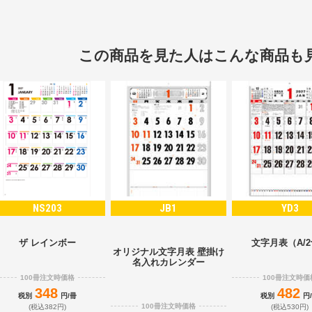
この商品を見た人はこんな商品も
NS203
JB1
YD3
ザ レインボー
文字月表（A/
オリジナル文字月表 壁掛け
名入れカレンダー
100冊注文時価格
100冊注文時価
348
482
税別
円/冊
税別
円
100冊注文時価格
(税込382円)
(税込530円)