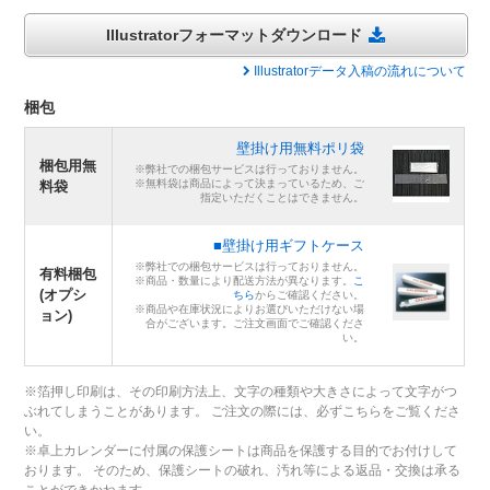
Illustratorフォーマットダウンロード
Illustratorデータ入稿の流れについて
梱包
壁掛け用無料ポリ袋
梱包用無
※弊社での梱包サービスは行っておりません。
※無料袋は商品によって決まっているため、ご
料袋
指定いただくことはできません。
■壁掛け用ギフトケース
※弊社での梱包サービスは行っておりません。
有料梱包
※商品・数量により配送方法が異なります。
こ
(オプシ
ちら
からご確認ください。
※商品や在庫状況によりお選びいただけない場
ョン)
合がございます。ご注文画面でご確認くださ
い。
※箔押し印刷は、その印刷方法上、文字の種類や大きさによって文字がつ
ぶれてしまうことがあります。 ご注文の際には、必ずこちらをご覧くださ
い。
※卓上カレンダーに付属の保護シートは商品を保護する目的でお付けして
おります。 そのため、保護シートの破れ、汚れ等による返品・交換は承る