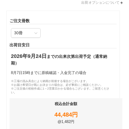
出荷オプションについて
ご注文冊数
出荷目安日
2026年9月24日
までの出来次第出荷予定（通常納
期）
8月7日15時までに原稿確認・入金完了の場合
※工場の混み具合により納期が前後する場合がございます。
※お届け希望日が既にお決まりの場合は、必ず事前にご相談ください。
※ご注文後の初校作成に1～2営業日かかる場合もございます。ご留意くださ
い。
税込合計金額
44,484円
@1,482円