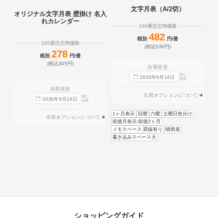
文字月表（A/2切）
オリジナル文字月表 壁掛け 名入
れカレンダー
100冊注文時価格
482
税別
円/冊
100冊注文時価格
(税込530円)
278
税別
円/冊
(税込305円)
出荷目安
迄に
2026
年
9
月
14
日
出荷
出荷目安
出荷オプションについて
迄に
2026
年
9
月
24
日
出荷
1ヶ月表示
旧暦
六曜
土曜日色分け
出荷オプションについて
前後月表示:前後2ヶ月
メモスペース:罫線有り
晴雨表
書き込みスペース大
ショッピングガイド