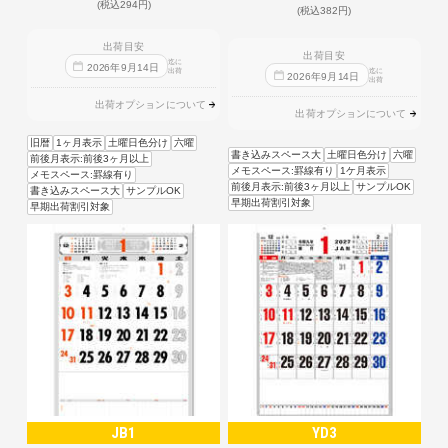
(税込294円)
(税込382円)
出荷目安
出荷目安
迄に
2026
年
9
月
14
日
出荷
迄に
2026
年
9
月
14
日
出荷
出荷オプションについて
出荷オプションについて
旧暦
1ヶ月表示
土曜日色分け
六曜
書き込みスペース大
土曜日色分け
六曜
前後月表示:前後3ヶ月以上
メモスペース:罫線有り
1ケ月表示
メモスペース:罫線有り
前後月表示:前後3ヶ月以上
サンプルOK
書き込みスペース大
サンプルOK
早期出荷割引対象
早期出荷割引対象
JB1
YD3