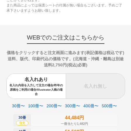
ことができかねます。
また商品によっては保護シートの付属が無い場合もございます。予めご了
承下さいますようお願い致します。
WEBでのご注文はこちらから
価格をクリックすると注文画面に進みます(表記価格は税込です)
送料、版代、印刷代込の価格です。(北海道・沖縄・離島は別途
送料2,750円(税込)必要)
名入れあり
名入れ無し
名入れ内容を入力して注文の場合/昨年の
原稿をご利用の場合/Illustrator入稿の場
合
30冊〜
100冊〜
200冊〜
300冊〜
400冊〜
500冊〜
44,484円
30冊
50
注文
注
一冊当たり1,482円