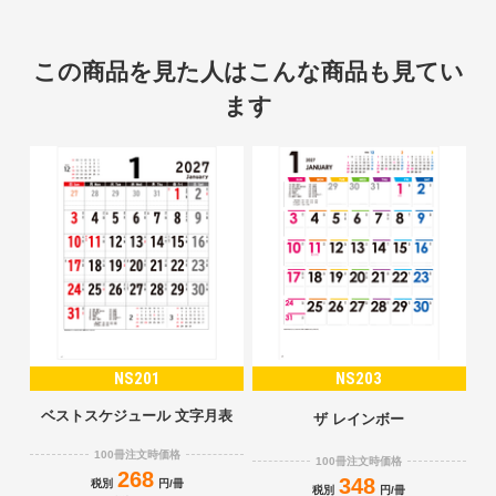
この商品を見た人はこんな商品も見てい
ます
NS201
NS203
ベストスケジュール 文字月表
ザ レインボー
100冊注文時価格
100冊注文時価格
268
348
税別
円/冊
税別
円/冊