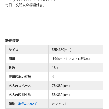
毎日、交通安全標語付き。
詳細情報
サイズ
535×380(mm)
用紙
上質/ホットメルト(紙製本)
枚数
13枚
表紙印刷の有無
有
名入れスペース
75×380(mm)
名入れ印刷寸法
55×330(mm)
印刷
刷色について
オフセット