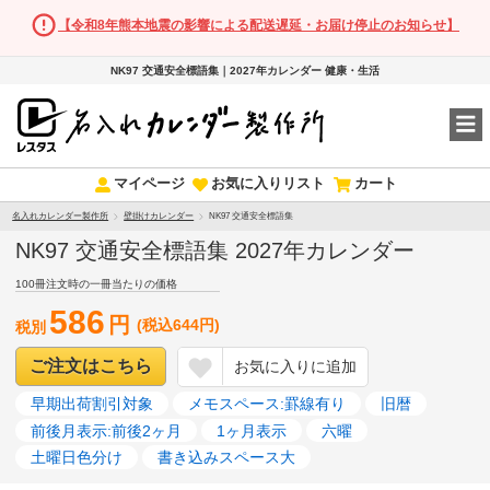
【令和8年熊本地震の影響による配送遅延・お届け停止のお知らせ】
NK97 交通安全標語集｜2027年カレンダー 健康・生活
マイページ
お気に入りリスト
カート
名入れカレンダー製作所
壁掛けカレンダー
NK97 交通安全標語集
NK97 交通安全標語集 2027年カレンダー
100冊注文時の一冊当たりの価格
586
円
(税込644円)
税別
ご注文はこちら
お気に入りに追加
早期出荷割引対象
メモスペース:罫線有り
旧暦
前後月表示:前後2ヶ月
1ヶ月表示
六曜
土曜日色分け
書き込みスペース大