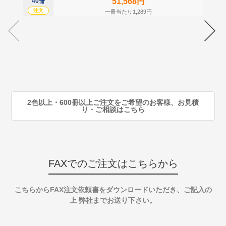
51,568円
40冊
60
注文
注
一冊当たり1,289円
70
注
80
注
90
注
2色以上・600冊以上ご注文をご希望のお客様、お見積
り・ご相談はこちら
FAXでのご注文はこちらから
こちらからFAX注文依頼書をダウンロードいただき、ご記入の
上 弊社までお送り下さい。