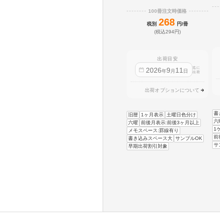
100冊注文時価格
268
税別
円/冊
(税込294円)
出荷目安
迄に
2026
9
11
年
月
日
出荷
出荷オプションについて
書
旧暦
1ヶ月表示
土曜日色分け
六
六曜
前後月表示:前後3ヶ月以上
1
メモスペース:罫線有り
前
書き込みスペース大
サンプルOK
サ
早期出荷割引対象