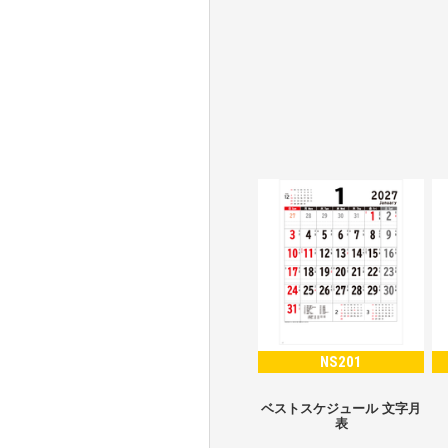
NS201
ベストスケジュール 文字月
表