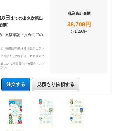
税込合計金額
18日
までの出来次第出
38,709円
納期）
@1,290円
までに原稿確認・入金完了の
により納期が前後する場合がござい
既にお決まりの場合は、必ず事前に
成に1～2営業日かかる場合もござ
ださい。
注文する
見積もり依頼する