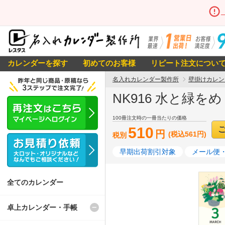
カレンダーを探す
初めてのお客様
リピート注文につい
名入れカレンダー製作所
壁掛けカレン
NK916 水と緑を
100冊注文時の一冊当たりの価格
510
円
(税込561円)
税別
早期出荷割引対象
メール便・
全てのカレンダー
卓上カレンダー・手帳