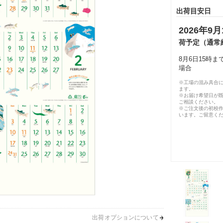
出荷目安日
2026年9月
荷予定（通常
8月6日15時
場合
※工場の混み具合
ます。
※お届け希望日が
ご相談ください。
※ご注文後の初校作
います。ご留意く
出荷オプションについて