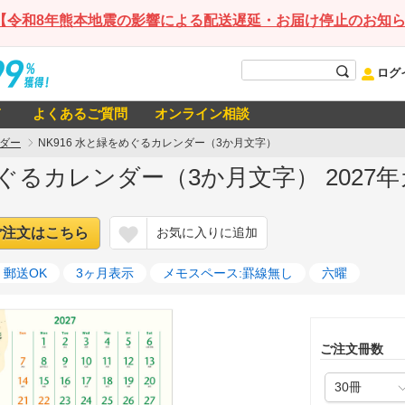
【令和8年熊本地震の影響による配送遅延・お届け停止のお知
ログ
て
よくあるご質問
オンライン相談
ダー
NK916 水と緑をめぐるカレンダー（3か月文字）
めぐるカレンダー（3か月文字） 2027
ご注文はこちら
お気に入りに追加
郵送OK
3ヶ月表示
メモスペース:罫線無し
六曜
ご注文冊数