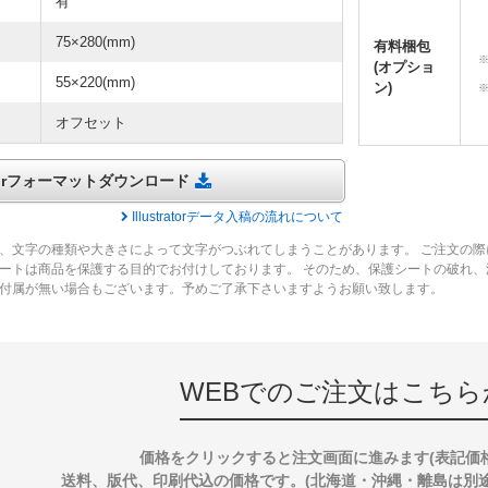
有
75×280(mm)
有料梱包
(オプショ
55×220(mm)
ン)
オフセット
tratorフォーマットダウンロード
Illustratorデータ入稿の流れについて
、文字の種類や大きさによって文字がつぶれてしまうことがあります。 ご注文の際
ートは商品を保護する目的でお付けしております。 そのため、保護シートの破れ
付属が無い場合もございます。予めご了承下さいますようお願い致します。
WEBでのご注文はこちら
価格をクリックすると注文画面に進みます(表記価
送料、版代、印刷代込の価格です。(北海道・沖縄・離島は別途送料