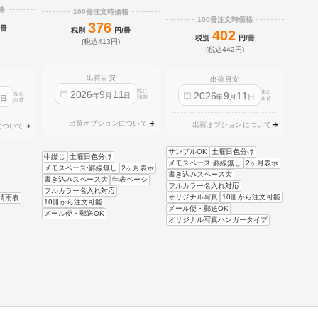
格
100冊注文時価格
100冊注文時価格
376
/冊
税別
円/冊
402
税別
円/冊
(税込413円)
(税込442円)
出荷目安
出荷目安
迄に
2026
9
11
迄に
2026
9
11
迄に
1
年
月
日
年
月
日
日
出荷
出荷
出荷
出荷オプションについて
出荷オプションについて
について
サンプルOK
土曜日色分け
中綴じ
土曜日色分け
メモスペース:罫線無し
2ヶ月表示
メモスペース:罫線無し
2ヶ月表示
書き込みスペース大
書き込みスペース大
年表ページ
フルカラー名入れ対応
フルカラー名入れ対応
オリジナル写真
10冊から注文可能
晴雨表
10冊から注文可能
メール便・郵送OK
メール便・郵送OK
オリジナル写真ハンガータイプ