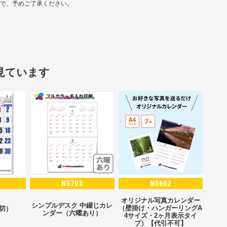
ので、予めご了承ください。
見ています
NS703
NS602
オリジナル写真カレンダー
シンプルデスク 中綴じカレ
（壁掛け・ハンガーリングA
2切）
ンダー（六曜あり）
4サイズ・2ヶ月表示タイ
プ）【代引不可】