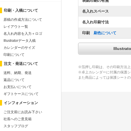
表紙印刷の有無
印刷・入稿について
名入れスペース
原稿の作成方法について
名入れ印刷寸法
レイアウト一覧
印刷
刷色について
名入れ内容を入力＋ロゴ
Illustratorデータ入稿
カレンダーのサイズ
Illus
印刷について
注文・発送について
※箔押し印刷は、その印刷方法上
※卓上カレンダーに付属の保護シ
送料、納期、発送
また商品によっては保護シートの
返品について
お支払いについて
ギフトケースについて
インフォメーション
ご注文前にお読み下さい
社長へのご意見箱
スタッフブログ