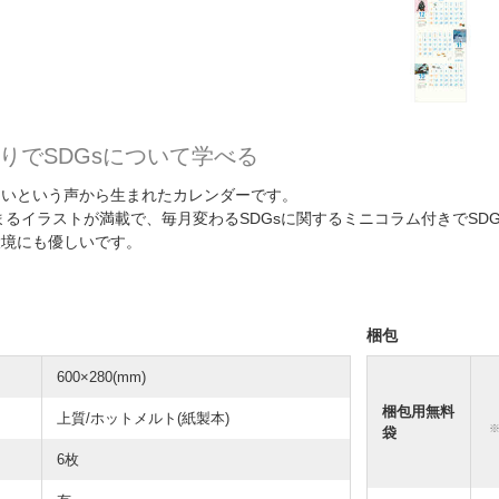
りでSDGsについて学べる
たいという声から生まれたカレンダーです。
まるイラストが満載で、毎月変わるSDGsに関するミニコラム付きでSD
環境にも優しいです。
梱包
600×280(mm)
梱包用無料
上質/ホットメルト(紙製本)
袋
6枚