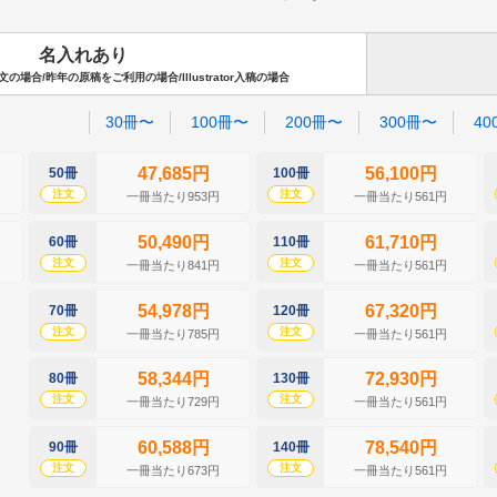
名入れあり
場合/昨年の原稿をご利用の場合/Illustrator入稿の場合
30冊〜
100冊〜
200冊〜
300冊〜
40
47,685円
56,100円
50冊
100冊
注文
注文
一冊当たり953円
一冊当たり561円
50,490円
61,710円
60冊
110冊
注文
注文
一冊当たり841円
一冊当たり561円
54,978円
67,320円
70冊
120冊
注文
注文
一冊当たり785円
一冊当たり561円
58,344円
72,930円
80冊
130冊
注文
注文
一冊当たり729円
一冊当たり561円
60,588円
78,540円
90冊
140冊
注文
注文
一冊当たり673円
一冊当たり561円