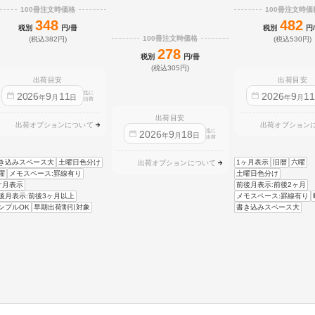
100冊注文時価格
100冊注文時価
348
482
税別
円/冊
税別
円
100冊注文時価格
(税込382円)
(税込530円)
278
税別
円/冊
(税込305円)
出荷目安
出荷目安
迄に
2026
9
11
2026
9
1
年
月
日
年
月
出荷
出荷目安
出荷オプションについて
出荷オプション
迄に
2026
9
18
年
月
日
出荷
き込みスペース大
土曜日色分け
1ヶ月表示
旧暦
六曜
出荷オプションについて
曜
メモスペース:罫線有り
土曜日色分け
ケ月表示
前後月表示:前後2ヶ月
後月表示:前後3ヶ月以上
メモスペース:罫線有り
ンプルOK
早期出荷割引対象
書き込みスペース大