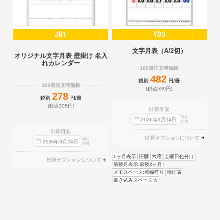
JB1
YD3
文字月表（A/2切）
オリジナル文字月表 壁掛け 名入
れカレンダー
100冊注文時価格
482
税別
円/冊
100冊注文時価格
(税込530円)
278
税別
円/冊
(税込305円)
出荷目安
迄に
2026
年
9
月
14
日
出荷
出荷目安
出荷オプションについて
迄に
2026
年
9
月
24
日
出荷
1ヶ月表示
旧暦
六曜
土曜日色分け
出荷オプションについて
前後月表示:前後2ヶ月
メモスペース:罫線有り
晴雨表
書き込みスペース大