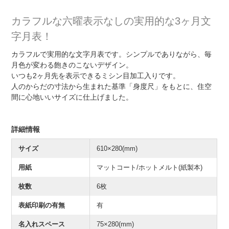
カラフルな六曜表示なしの実用的な3ヶ月文
字月表！
カラフルで実用的な文字月表です。シンプルでありながら、毎
月色が変わる飽きのこないデザイン。
いつも2ヶ月先を表示できるミシン目加工入りです。
人のからだの寸法から生まれた基準「身度尺」をもとに、住空
間に心地いいサイズに仕上げました。
詳細情報
サイズ
610×280(mm)
用紙
マットコート/ホットメルト(紙製本)
枚数
6枚
表紙印刷の有無
有
名入れスペース
75×280(mm)