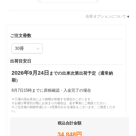
出荷オプションについて
ご注文冊数
出荷目安日
2026年9月24日
までの出来次第出荷予定（通常納
期）
8月7日15時までに原稿確認・入金完了の場合
※工場の混み具合により納期が前後する場合がございます。
※お届け希望日が既にお決まりの場合は、必ず事前にご相談ください。
※ご注文後の初校作成に1～2営業日かかる場合もございます。ご留意くださ
い。
税込合計金額
34,848円