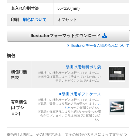
名入れ印刷寸法
55×220(mm)
印刷
刷色について
オフセット
Illustratorフォーマットダウンロード
Illustratorデータ入稿の流れについて
梱包
壁掛け用無料ポリ袋
梱包用無
※弊社での梱包サービスは行っておりません。
※無料袋は商品によって決まっているため、ご
料袋
指定いただくことはできません。
■壁掛け用ギフトケース
※弊社での梱包サービスは行っておりません。
有料梱包
※商品・数量により配送方法が異なります。
こ
(オプシ
ちら
からご確認ください。
※商品や在庫状況によりお選びいただけない場
ョン)
合がございます。ご注文画面でご確認くださ
い。
※箔押し印刷は、その印刷方法上、文字の種類や大きさによって文字がつ