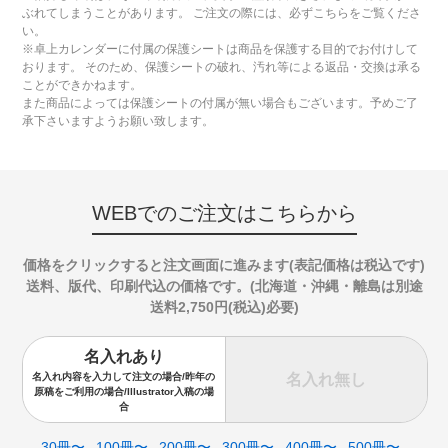
ぶれてしまうことがあります。 ご注文の際には、必ずこちらをご覧くださ
い。
※卓上カレンダーに付属の保護シートは商品を保護する目的でお付けして
おります。 そのため、保護シートの破れ、汚れ等による返品・交換は承る
ことができかねます。
また商品によっては保護シートの付属が無い場合もございます。予めご了
承下さいますようお願い致します。
WEBでのご注文はこちらから
価格をクリックすると注文画面に進みます(表記価格は税込です)
送料、版代、印刷代込の価格です。(北海道・沖縄・離島は別途
送料2,750円(税込)必要)
名入れあり
名入れ無し
名入れ内容を入力して注文の場合/昨年の
原稿をご利用の場合/Illustrator入稿の場
合
30冊〜
100冊〜
200冊〜
300冊〜
400冊〜
500冊〜