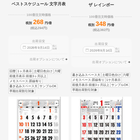
ベストスケジュール 文字月表
ザ レインボー
100冊注文時価格
100冊注文時価格
268
348
税別
円/冊
税別
円/冊
(税込294円)
(税込382円)
出荷目安
出荷目安
迄に
2026
年
9
月
14
日
出荷
迄に
2026
年
9
月
14
日
出荷
出荷オプションについて
出荷オプションについて
旧暦
1ヶ月表示
土曜日色分け
六曜
書き込みスペース大
土曜日色分け
六曜
前後月表示:前後3ヶ月以上
メモスペース:罫線有り
1ケ月表示
メモスペース:罫線有り
前後月表示:前後3ヶ月以上
サンプルOK
書き込みスペース大
サンプルOK
早期出荷割引対象
早期出荷割引対象