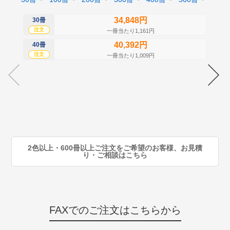
34,848円
30冊
50
注文
注
一冊当たり1,161円
40,392円
40冊
60
注文
注
一冊当たり1,009円
70
注
80
注
90
注
2色以上・600冊以上ご注文をご希望のお客様、お見積
り・ご相談はこちら
FAXでのご注文はこちらから