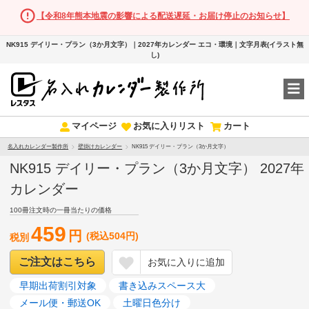
【令和8年熊本地震の影響による配送遅延・お届け停止のお知らせ】
NK915 デイリー・プラン（3か月文字）｜2027年カレンダー エコ・環境｜文字月表(イラスト無
し)
マイページ
お気に入りリスト
カート
名入れカレンダー製作所
壁掛けカレンダー
NK915 デイリー・プラン（3か月文字）
NK915 デイリー・プラン（3か月文字） 2027年
カレンダー
100冊注文時の一冊当たりの価格
459
円
(税込504円)
税別
ご注文はこちら
お気に入りに追加
早期出荷割引対象
書き込みスペース大
メール便・郵送OK
土曜日色分け