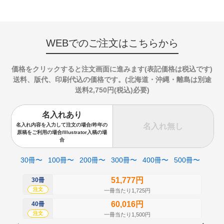
WEBでのご注文はこちらから
価格をクリックすると注文画面に進みます(表記価格は税込です)
送料、版代、印刷代込の価格です。(北海道・沖縄・離島は別途
送料2,750円(税込)必要)
名入れあり
名入れ無し
名入れ内容を入力して注文の場合/昨年の
原稿をご利用の場合/Illustrator入稿の場
合
30冊〜
100冊〜
200冊〜
300冊〜
400冊〜
500冊〜
51,777円
30冊
50
注文
注
一冊当たり1,725円
60,016円
40冊
60
注文
注
一冊当たり1,500円