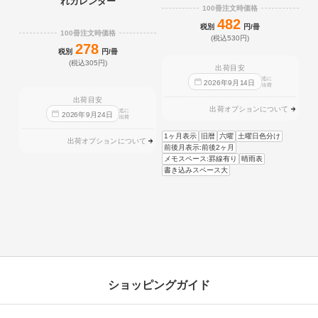
れカレンダー
100冊注文時価格
482
税別
円/冊
100冊注文時価格
(税込530円)
278
税別
円/冊
(税込305円)
出荷目安
迄に
2026
年
9
月
14
日
出荷
出荷目安
出荷オプションについて
迄に
2026
年
9
月
24
日
出荷
1ヶ月表示
旧暦
六曜
土曜日色分け
出荷オプションについて
前後月表示:前後2ヶ月
メモスペース:罫線有り
晴雨表
書き込みスペース大
ショッピングガイド