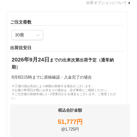
出荷オプションについて
ご注文冊数
出荷目安日
2026年9月24日
までの出来次第出荷予定（通常納
期）
8月8日15時までに原稿確認・入金完了の場合
※工場の混み具合により納期が前後する場合がございます。
※お届け希望日が既にお決まりの場合は、必ず事前にご相談ください。
※ご注文後の初校作成に1～2営業日かかる場合もございます。ご留意くださ
い。
税込合計金額
51,777円
@1,725円