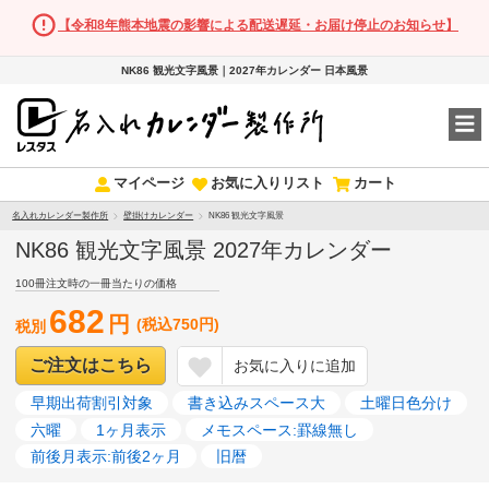
【令和8年熊本地震の影響による配送遅延・お届け停止のお知らせ】
NK86 観光文字風景｜2027年カレンダー 日本風景
マイページ
お気に入りリスト
カート
名入れカレンダー製作所
壁掛けカレンダー
NK86 観光文字風景
NK86 観光文字風景 2027年カレンダー
100冊注文時の一冊当たりの価格
682
円
(税込750円)
税別
ご注文はこちら
お気に入りに追加
早期出荷割引対象
書き込みスペース大
土曜日色分け
六曜
1ヶ月表示
メモスペース:罫線無し
前後月表示:前後2ヶ月
旧暦