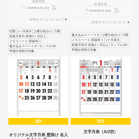
出荷目安
出荷目安
迄に
2026
年
9
月
14
日
出荷
迄に
2026
年
9
月
14
日
出荷
出荷オプションについて
出荷オプションについて
旧暦
1ヶ月表示
土曜日色分け
六曜
書き込みスペース大
土曜日色分け
六曜
前後月表示:前後3ヶ月以上
メモスペース:罫線有り
1ケ月表示
メモスペース:罫線有り
前後月表示:前後3ヶ月以上
サンプルOK
書き込みスペース大
サンプルOK
早期出荷割引対象
早期出荷割引対象
JB1
YD3
文字月表（A/2切）
オリジナル文字月表 壁掛け 名入