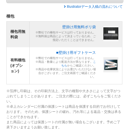
Illustratorデータ入稿の流れについて
梱包
壁掛け用無料ポリ袋
梱包用無
※弊社での梱包サービスは行っておりません。
※無料袋は商品によって決まっているため、ご
料袋
指定いただくことはできません。
■壁掛け用ギフトケース
※弊社での梱包サービスは行っておりません。
有料梱包
※商品・数量により配送方法が異なります。
こ
(オプシ
ちら
からご確認ください。
※商品や在庫状況によりお選びいただけない場
ョン)
合がございます。ご注文画面でご確認くださ
い。
※箔押し印刷は、その印刷方法上、文字の種類や大きさによって文字がつ
ぶれてしまうことがあります。 ご注文の際には、必ずこちらをご覧くださ
い。
※卓上カレンダーに付属の保護シートは商品を保護する目的でお付けして
おります。 そのため、保護シートの破れ、汚れ等による返品・交換は承る
ことができかねます。
また商品によっては保護シートの付属が無い場合もございます。予めご了
承下さいますようお願い致します。