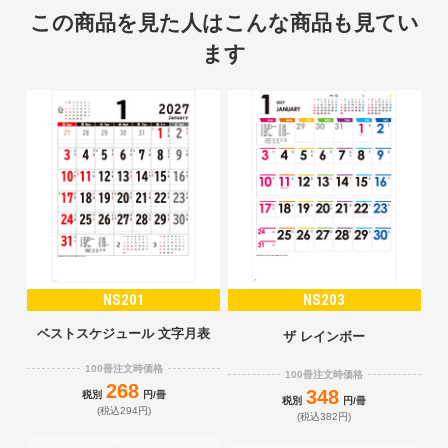
この商品を見た人はこんな商品も見てい
ます
NS201
NS203
ベストスケジュール 文字月表
ザ レインボー
100冊注文時価格
100冊注文時価格
268
348
税別
円/冊
税別
円/冊
(税込294円)
(税込382円)