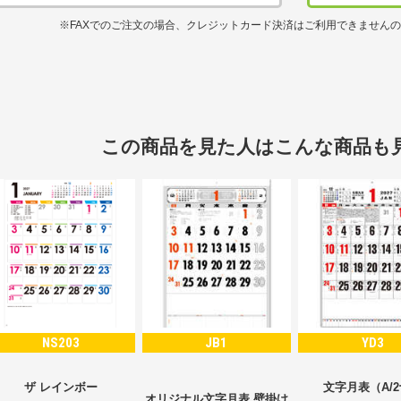
※FAXでのご注文の場合、クレジットカード決済はご利用できません
この商品を見た人はこんな商品も
NS203
JB1
YD3
ザ レインボー
文字月表（A/
オリジナル文字月表 壁掛け