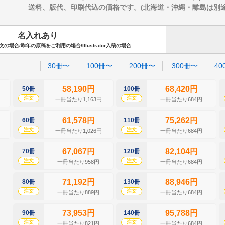
送料、版代、印刷代込の価格です。(北海道・沖縄・離島は別途送料
名入れあり
場合/昨年の原稿をご利用の場合/Illustrator入稿の場合
30冊〜
100冊〜
200冊〜
300冊〜
40
58,190円
68,420円
50冊
100冊
注文
注文
一冊当たり1,163円
一冊当たり684円
61,578円
75,262円
60冊
110冊
注文
注文
一冊当たり1,026円
一冊当たり684円
67,067円
82,104円
70冊
120冊
注文
注文
一冊当たり958円
一冊当たり684円
71,192円
88,946円
80冊
130冊
注文
注文
一冊当たり889円
一冊当たり684円
73,953円
95,788円
90冊
140冊
注文
注文
一冊当たり821円
一冊当たり684円