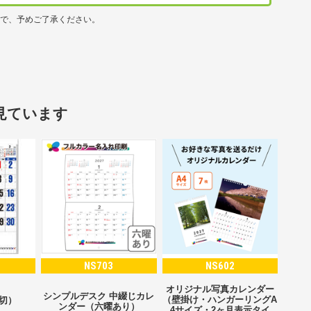
ので、予めご了承ください。
見ています
NS703
NS602
オリジナル写真カレンダー
シンプルデスク 中綴じカレ
（壁掛け・ハンガーリングA
2切）
ンダー（六曜あり）
4サイズ・2ヶ月表示タイ