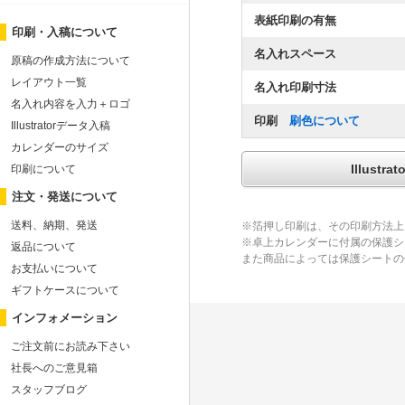
表紙印刷の有無
印刷・入稿について
名入れスペース
原稿の作成方法について
レイアウト一覧
名入れ印刷寸法
名入れ内容を入力＋ロゴ
印刷
刷色について
Illustratorデータ入稿
カレンダーのサイズ
Illus
印刷について
注文・発送について
送料、納期、発送
※箔押し印刷は、その印刷方法上
※卓上カレンダーに付属の保護シ
返品について
また商品によっては保護シートの
お支払いについて
ギフトケースについて
インフォメーション
ご注文前にお読み下さい
社長へのご意見箱
スタッフブログ