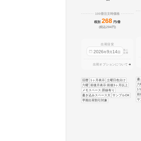
100冊注文時価格
268
税別
円/冊
(税込294円)
出荷目安
迄に
2026
9
14
年
月
日
出荷
出荷オプションについて
書
旧暦
1ヶ月表示
土曜日色分け
六
六曜
前後月表示:前後3ヶ月以上
1
メモスペース:罫線有り
前
書き込みスペース大
サンプルOK
サ
早期出荷割引対象