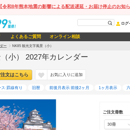
【令和8年熊本地震の影響による配送遅延・お届け停止のお知
ログ
て
よくあるご質問
オンライン相談
ダー
NK85 観光文字風景（小）
景（小） 2027年カレンダー
ご注文はこちら
お気に入りに追加
ス:罫線有り
旧暦
前後月表示:前後2ヶ月
1ヶ月表示
ご注文冊数