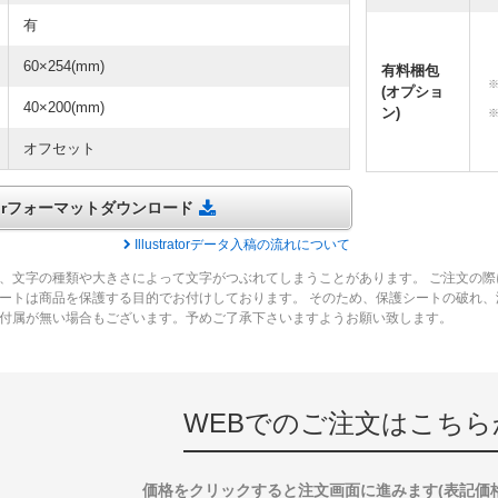
有
60×254(mm)
有料梱包
(オプショ
40×200(mm)
ン)
オフセット
tratorフォーマットダウンロード
Illustratorデータ入稿の流れについて
、文字の種類や大きさによって文字がつぶれてしまうことがあります。 ご注文の際
ートは商品を保護する目的でお付けしております。 そのため、保護シートの破れ
付属が無い場合もございます。予めご了承下さいますようお願い致します。
WEBでのご注文はこちら
価格をクリックすると注文画面に進みます(表記価