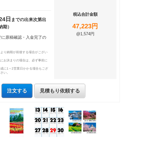
税込合計金額
24日
までの出来次第出
47,223円
納期）
@1,574円
までに原稿確認・入金完了の
により納期が前後する場合がござい
既にお決まりの場合は、必ず事前に
成に1～2営業日かかる場合もござ
ださい。
注文する
見積もり依頼する