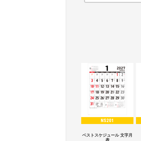
NS201
ベストスケジュール 文字月
表