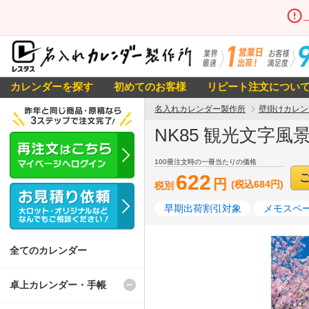
カレンダーを探す
初めてのお客様
リピート注文につい
名入れカレンダー製作所
壁掛けカレン
NK85 観光文字風
100冊注文時の一冊当たりの価格
622
円
(税込684円)
税別
早期出荷割引対象
メモスペー
全てのカレンダー
卓上カレンダー・手帳