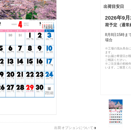
出荷目安日
2026年9月
荷予定（通常
8月8日15時
場合
※工場の混み具合
ます。
※お届け希望日が
ご相談ください。
※ご注文後の初校作
います。ご留意く
出荷オプションについて