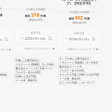
プ）【代引不可】
格
100冊注文時価格
100冊注文時価格
376
/冊
税別
円/冊
402
税別
円/冊
(税込413円)
(税込442円)
出荷目安
出荷目安
迄に
2026
9
14
迄に
2026
9
14
迄に
4
年
月
日
年
月
日
日
出荷
出荷
出荷
出荷オプションについて
出荷オプションについて
について
サンプルOK
土曜日色分け
中綴じ
土曜日色分け
メモスペース:罫線無し
2ヶ月表示
メモスペース:罫線無し
2ヶ月表示
書き込みスペース大
書き込みスペース大
年表ページ
フルカラー名入れ対応
フルカラー名入れ対応
オリジナル写真
10冊から注文可能
晴雨表
10冊から注文可能
メール便・郵送OK
メール便・郵送OK
オリジナル写真ハンガータイプ