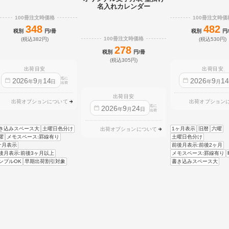
名入れカレンダー
100冊注文時価格
100冊注文時価
348
482
税別
円/冊
税別
円
100冊注文時価格
(税込382円)
(税込530円)
278
税別
円/冊
(税込305円)
出荷目安
出荷目安
迄に
2026
9
14
2026
9
1
年
月
日
年
月
出荷
出荷目安
出荷オプションについて
出荷オプション
迄に
2026
9
24
年
月
日
出荷
き込みスペース大
土曜日色分け
1ヶ月表示
旧暦
六曜
出荷オプションについて
曜
メモスペース:罫線有り
土曜日色分け
ケ月表示
前後月表示:前後2ヶ月
後月表示:前後3ヶ月以上
メモスペース:罫線有り
ンプルOK
早期出荷割引対象
書き込みスペース大