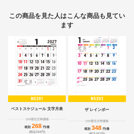
この商品を見た人はこんな商品も見てい
ます
NS201
NS203
ベストスケジュール 文字月表
ザ レインボー
100冊注文時価格
100冊注文時価格
268
348
税別
円/冊
税別
円/冊
(税込294円)
(税込382円)