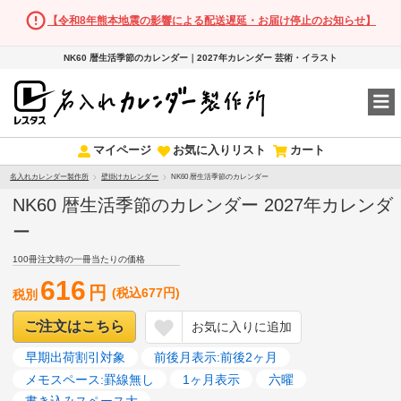
【令和8年熊本地震の影響による配送遅延・お届け停止のお知らせ】
NK60 暦生活季節のカレンダー｜2027年カレンダー 芸術・イラスト
マイページ
お気に入りリスト
カート
名入れカレンダー製作所
壁掛けカレンダー
NK60 暦生活季節のカレンダー
NK60 暦生活季節のカレンダー 2027年カレンダ
ー
100冊注文時の一冊当たりの価格
616
円
(税込677円)
税別
ご注文はこちら
お気に入りに追加
早期出荷割引対象
前後月表示:前後2ヶ月
メモスペース:罫線無し
1ヶ月表示
六曜
書き込みスペース大