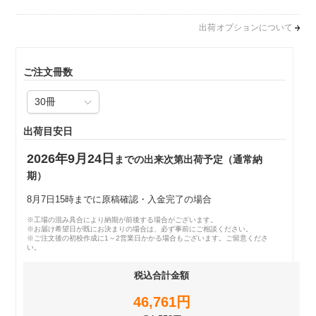
出荷オプションについて
ご注文冊数
出荷目安日
2026年9月24日
までの出来次第出荷予定（通常納
期）
8月7日15時までに原稿確認・入金完了の場合
※工場の混み具合により納期が前後する場合がございます。
※お届け希望日が既にお決まりの場合は、必ず事前にご相談ください。
※ご注文後の初校作成に1～2営業日かかる場合もございます。ご留意くださ
い。
税込合計金額
46,761円