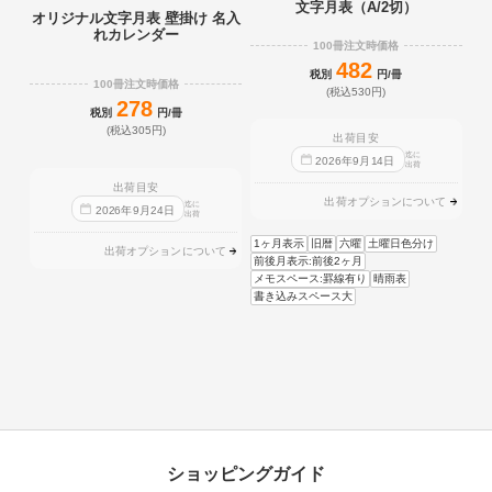
文字月表（A/2切）
オリジナル文字月表 壁掛け 名入
れカレンダー
100冊注文時価格
482
税別
円/冊
100冊注文時価格
(税込530円)
278
税別
円/冊
(税込305円)
出荷目安
迄に
2026
年
9
月
14
日
出荷
出荷目安
出荷オプションについて
迄に
2026
年
9
月
24
日
出荷
1ヶ月表示
旧暦
六曜
土曜日色分け
出荷オプションについて
前後月表示:前後2ヶ月
メモスペース:罫線有り
晴雨表
書き込みスペース大
ショッピングガイド