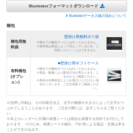
Illustratorフォーマットダウンロード
Illustratorデータ入稿の流れについて
梱包
壁掛け用無料ポリ袋
梱包用無
※弊社での梱包サービスは行っておりません。
※無料袋は商品によって決まっているため、ご
料袋
指定いただくことはできません。
■壁掛け用ギフトケース
※弊社での梱包サービスは行っておりません。
有料梱包
※商品・数量により配送方法が異なります。
こ
(オプシ
ちら
からご確認ください。
※商品や在庫状況によりお選びいただけない場
ョン)
合がございます。ご注文画面でご確認くださ
い。
※箔押し印刷は、その印刷方法上、文字の種類や大きさによって文字がつ
ぶれてしまうことがあります。 ご注文の際には、必ずこちらをご覧くださ
い。
※卓上カレンダーに付属の保護シートは商品を保護する目的でお付けして
おります。 そのため、保護シートの破れ、汚れ等による返品・交換は承る
ことができかねます。