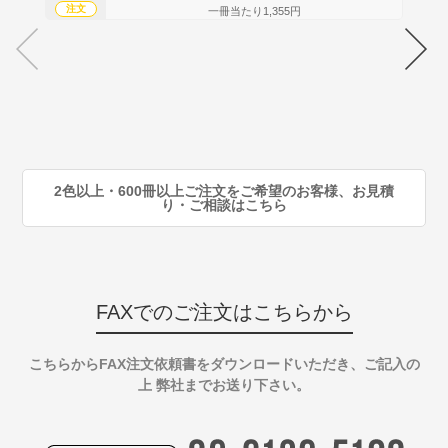
注文
注
一冊当たり1,355円
70
注
80
注
90
注
2色以上・600冊以上ご注文をご希望のお客様、お見積
り・ご相談はこちら
FAXでのご注文はこちらから
こちらからFAX注文依頼書をダウンロードいただき、ご記入の
上 弊社までお送り下さい。