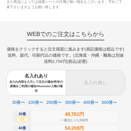
また商品によっては保護シートの付属が無い場合もございます。予めご了
承下さいますようお願い致します。
WEBでのご注文はこちらから
価格をクリックすると注文画面に進みます(表記価格は税込です)
送料、版代、印刷代込の価格です。(北海道・沖縄・離島は別途
送料2,750円(税込)必要)
名入れあり
名入れ無し
名入れ内容を入力して注文の場合/昨年の
原稿をご利用の場合/Illustrator入稿の場
合
30冊〜
100冊〜
200冊〜
300冊〜
400冊〜
500冊〜
46,761円
30冊
50
注文
注
一冊当たり1,558円
54,208円
40冊
60