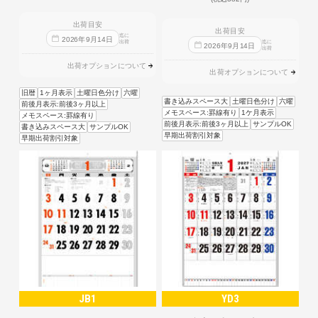
出荷目安
出荷目安
迄に
2026
年
9
月
14
日
出荷
迄に
2026
年
9
月
14
日
出荷
出荷オプションについて
出荷オプションについて
旧暦
1ヶ月表示
土曜日色分け
六曜
書き込みスペース大
土曜日色分け
六曜
前後月表示:前後3ヶ月以上
メモスペース:罫線有り
1ケ月表示
メモスペース:罫線有り
前後月表示:前後3ヶ月以上
サンプルOK
書き込みスペース大
サンプルOK
早期出荷割引対象
早期出荷割引対象
JB1
YD3