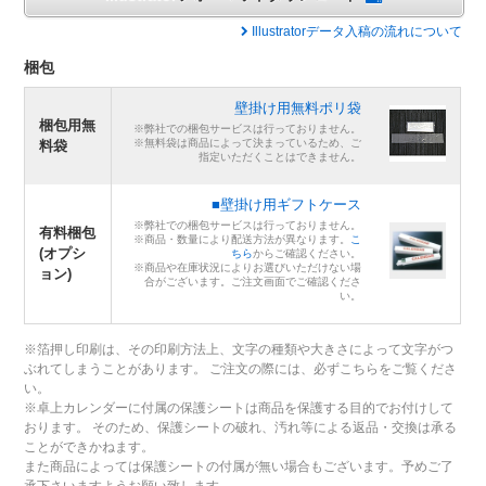
Illustratorデータ入稿の流れについて
梱包
壁掛け用無料ポリ袋
梱包用無
※弊社での梱包サービスは行っておりません。
※無料袋は商品によって決まっているため、ご
料袋
指定いただくことはできません。
■壁掛け用ギフトケース
※弊社での梱包サービスは行っておりません。
有料梱包
※商品・数量により配送方法が異なります。
こ
(オプシ
ちら
からご確認ください。
※商品や在庫状況によりお選びいただけない場
ョン)
合がございます。ご注文画面でご確認くださ
い。
※箔押し印刷は、その印刷方法上、文字の種類や大きさによって文字がつ
ぶれてしまうことがあります。 ご注文の際には、必ずこちらをご覧くださ
い。
※卓上カレンダーに付属の保護シートは商品を保護する目的でお付けして
おります。 そのため、保護シートの破れ、汚れ等による返品・交換は承る
ことができかねます。
また商品によっては保護シートの付属が無い場合もございます。予めご了
承下さいますようお願い致します。