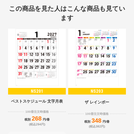
この商品を見た人はこんな商品も見てい
ます
NS201
NS203
ベストスケジュール 文字月表
ザ レインボー
100冊注文時価格
100冊注文時価格
268
348
税別
円/冊
税別
円/冊
(税込294円)
(税込382円)