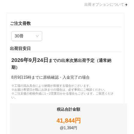
出荷オプションについて
ご注文冊数
出荷目安日
2026年9月24日
までの出来次第出荷予定（通常納
期）
8月9日15時までに原稿確認・入金完了の場合
※工場の混み具合により納期が前後する場合がございます。
※お届け希望日が既にお決まりの場合は、必ず事前にご相談ください。
※ご注文後の初校作成に1～2営業日かかる場合もございます。ご留意くださ
い。
税込合計金額
41,844円
@1,394円