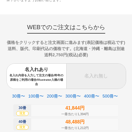
WEBでのご注文はこちらから
価格をクリックすると注文画面に進みます(表記価格は税込です)
送料、版代、印刷代込の価格です。(北海道・沖縄・離島は別途
送料2,750円(税込)必要)
名入れあり
名入れ無し
名入れ内容を入力して注文の場合/昨年の
原稿をご利用の場合/Illustrator入稿の場
合
30冊〜
100冊〜
200冊〜
300冊〜
400冊〜
500冊〜
41,844円
30冊
50
注文
注
一冊当たり1,394円
48,488円
40冊
60
注文
注
一冊当たり1,212円