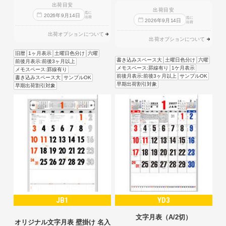
出荷目安
出荷目安
迄に
2026
年
9
月
14
日
出荷
迄に
2026
年
9
月
14
日
出荷
出荷オプションについて
出荷オプションについて
旧暦
1ヶ月表示
土曜日色分け
六曜
書き込みスペース大
土曜日色分け
六曜
前後月表示:前後3ヶ月以上
メモスペース:罫線有り
1ケ月表示
メモスペース:罫線有り
前後月表示:前後3ヶ月以上
サンプルOK
書き込みスペース大
サンプルOK
早期出荷割引対象
早期出荷割引対象
JB1
YD3
文字月表（A/2切）
オリジナル文字月表 壁掛け 名入