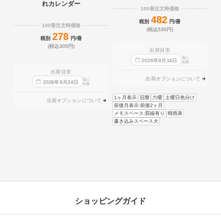
れカレンダー
100冊注文時価格
482
税別
円/冊
100冊注文時価格
(税込530円)
278
税別
円/冊
(税込305円)
出荷目安
迄に
2026
年
9
月
14
日
出荷
出荷目安
出荷オプションについて
迄に
2026
年
9
月
24
日
出荷
1ヶ月表示
旧暦
六曜
土曜日色分け
出荷オプションについて
前後月表示:前後2ヶ月
メモスペース:罫線有り
晴雨表
書き込みスペース大
ショッピングガイド