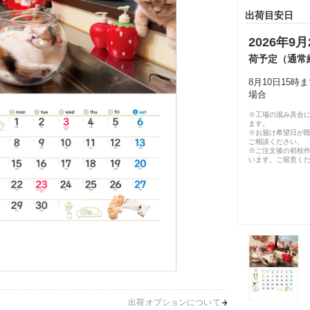
出荷目安日
2026年9月
荷予定（通常
8月10日15
場合
※工場の混み具合
ます。
※お届け希望日が
ご相談ください。
※ご注文後の初校作
います。ご留意く
出荷オプションについて