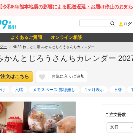
【令和8年熊本地震の影響による配送遅延・お届け停止のお知
ログ
て
よくあるご質問
オンライン相談
ダー
NK33 ねこと生活 みかんとじろうさんちカレンダー
活 みかんとじろうさんちカレンダー 20
ご注文はこちら
お気に入りに追加
分け
六曜
メモスペース:罫線無し
1ヶ月表示
旧暦
ご注文冊数