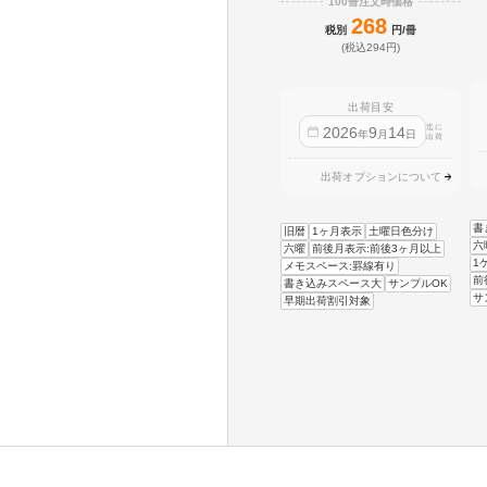
100冊注文時価格
268
税別
円/冊
(税込294円)
出荷目安
迄に
2026
9
14
年
月
日
出荷
出荷オプションについて
書
旧暦
1ヶ月表示
土曜日色分け
六
六曜
前後月表示:前後3ヶ月以上
1
メモスペース:罫線有り
前
書き込みスペース大
サンプルOK
サ
早期出荷割引対象