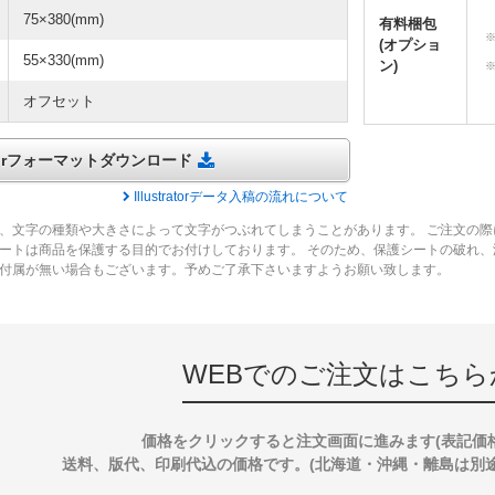
75×380(mm)
有料梱包
(オプショ
55×330(mm)
ン)
オフセット
tratorフォーマットダウンロード
Illustratorデータ入稿の流れについて
、文字の種類や大きさによって文字がつぶれてしまうことがあります。 ご注文の際
ートは商品を保護する目的でお付けしております。 そのため、保護シートの破れ
付属が無い場合もございます。予めご了承下さいますようお願い致します。
WEBでのご注文はこちら
価格をクリックすると注文画面に進みます(表記価
送料、版代、印刷代込の価格です。(北海道・沖縄・離島は別途送料