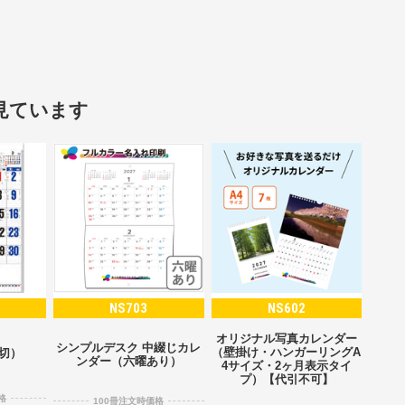
見ています
NS703
NS602
オリジナル写真カレンダー
シンプルデスク 中綴じカレ
（壁掛け・ハンガーリングA
2切）
ンダー（六曜あり）
4サイズ・2ヶ月表示タイ
プ）【代引不可】
格
100冊注文時価格