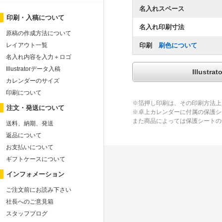
名入れスペース
印刷・入稿について
名入れ印刷寸法
原稿の作成方法について
レイアウト一覧
印刷
刷色について
名入れ内容を入力＋ロゴ
Illustratorデータ入稿
Illus
カレンダーのサイズ
印刷について
※箔押し印刷は、その印刷方法上
注文・発送について
※卓上カレンダーに付属の保護シ
また商品によっては保護シートの
送料、納期、発送
返品について
お支払いについて
ギフトケースについて
インフォメーション
ご注文前にお読み下さい
社長へのご意見箱
スタッフブログ