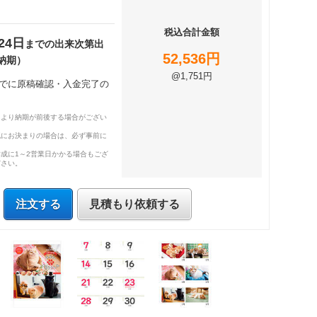
税込合計金額
24日
までの出来次第出
52,536円
納期）
@1,751円
時までに原稿確認・入金完了の
により納期が前後する場合がござい
既にお決まりの場合は、必ず事前に
成に1～2営業日かかる場合もござ
ださい。
注文する
見積もり依頼する