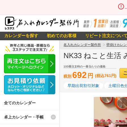
カレンダーを探す
初めてのお客様
リピート注文につい
名入れカレンダー製作所
壁掛けカレン
NK33 ねこと生
100冊注文時の一冊当たりの価格
692
円
(税込761円)
税別
早期出荷割引対象
土曜日色
全てのカレンダー
卓上カレンダー・手帳