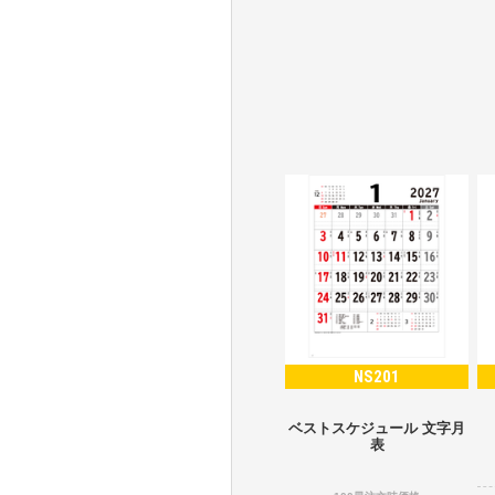
NS201
ベストスケジュール 文字月
表