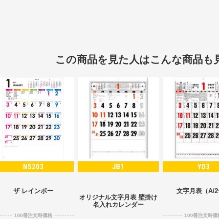
この商品を見た人はこんな商品も
NS203
JB1
YD3
ザ レインボー
文字月表（A/
オリジナル文字月表 壁掛け
名入れカレンダー
100冊注文時価格
100冊注文時価