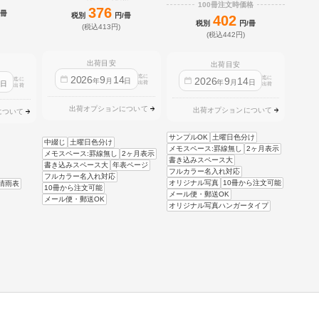
100冊注文時価格
376
/冊
税別
円/冊
402
税別
円/冊
(税込413円)
(税込442円)
出荷目安
出荷目安
迄に
2026
9
14
迄に
2026
9
14
迄に
4
年
月
日
年
月
日
日
出荷
出荷
出荷
出荷オプションについて
出荷オプションについて
について
サンプルOK
土曜日色分け
中綴じ
土曜日色分け
メモスペース:罫線無し
2ヶ月表示
メモスペース:罫線無し
2ヶ月表示
書き込みスペース大
書き込みスペース大
年表ページ
フルカラー名入れ対応
フルカラー名入れ対応
オリジナル写真
10冊から注文可能
晴雨表
10冊から注文可能
メール便・郵送OK
メール便・郵送OK
オリジナル写真ハンガータイプ