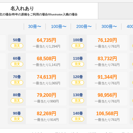
名入れあり
場合/昨年の原稿をご利用の場合/Illustrator入稿の場合
30冊〜
100冊〜
200冊〜
300冊〜
40
64,735円
76,120円
50冊
100冊
注文
注文
一冊当たり1,294円
一冊当たり761円
68,508円
83,732円
60冊
110冊
注文
注文
一冊当たり1,141円
一冊当たり761円
74,613円
91,344円
70冊
120冊
注文
注文
一冊当たり1,065円
一冊当たり761円
79,200円
98,956円
80冊
130冊
注文
注文
一冊当たり990円
一冊当たり761円
82,269円
106,568円
90冊
140冊
注文
注文
一冊当たり914円
一冊当たり761円