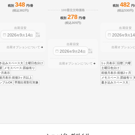
348
482
税別
円/冊
税別
円
100冊注文時価格
(税込382円)
(税込530円)
278
税別
円/冊
(税込305円)
出荷目安
出荷目安
迄に
2026
9
14
2026
9
1
年
月
日
年
月
出荷
出荷目安
出荷オプションについて
出荷オプション
迄に
2026
9
24
年
月
日
出荷
き込みスペース大
土曜日色分け
1ヶ月表示
旧暦
六曜
出荷オプションについて
曜
メモスペース:罫線有り
土曜日色分け
ケ月表示
前後月表示:前後2ヶ月
後月表示:前後3ヶ月以上
メモスペース:罫線有り
ンプルOK
早期出荷割引対象
書き込みスペース大