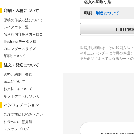
名入れ印刷寸法
印刷・入稿について
印刷
刷色について
原稿の作成方法について
レイアウト一覧
Illus
名入れ内容を入力＋ロゴ
Illustratorデータ入稿
※箔押し印刷は、その印刷方法上
カレンダーのサイズ
※卓上カレンダーに付属の保護シ
印刷について
また商品によっては保護シートの
注文・発送について
送料、納期、発送
返品について
お支払いについて
ギフトケースについて
インフォメーション
ご注文前にお読み下さい
社長へのご意見箱
スタッフブログ