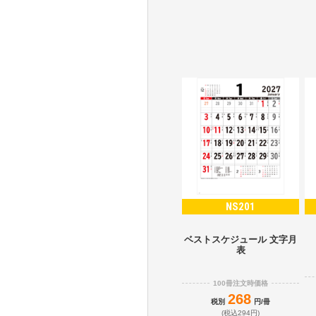
NS201
ベストスケジュール 文字月
表
100冊注文時価格
268
税別
円/冊
(税込294円)