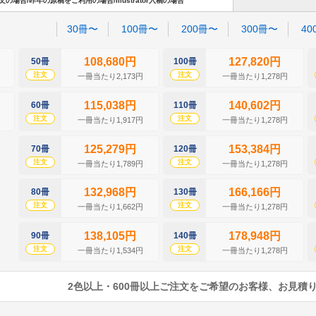
場合/昨年の原稿をご利用の場合/Illustrator入稿の場合
30冊〜
100冊〜
200冊〜
300冊〜
40
108,680円
127,820円
50冊
100冊
注文
注文
一冊当たり2,173円
一冊当たり1,278円
115,038円
140,602円
60冊
110冊
注文
注文
一冊当たり1,917円
一冊当たり1,278円
125,279円
153,384円
70冊
120冊
注文
注文
一冊当たり1,789円
一冊当たり1,278円
132,968円
166,166円
80冊
130冊
注文
注文
一冊当たり1,662円
一冊当たり1,278円
138,105円
178,948円
90冊
140冊
注文
注文
一冊当たり1,534円
一冊当たり1,278円
2色以上・600冊以上ご注文をご希望のお客様、お見積