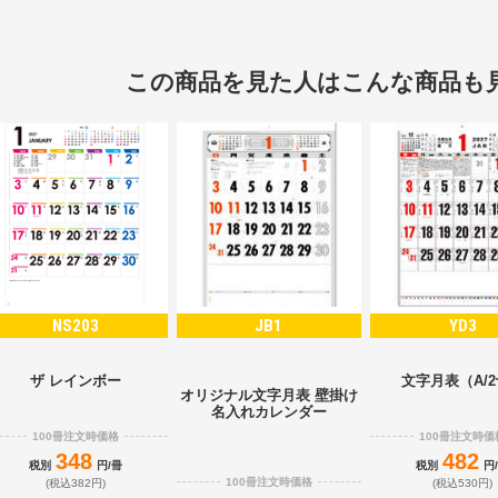
この商品を見た人はこんな商品も
NS203
JB1
YD3
ザ レインボー
文字月表（A/
オリジナル文字月表 壁掛け
名入れカレンダー
100冊注文時価格
100冊注文時価
348
482
税別
円/冊
税別
円
100冊注文時価格
(税込382円)
(税込530円)