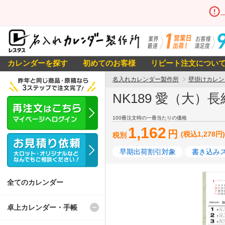
カレンダーを探す
初めてのお客様
リピート注文につい
名入れカレンダー製作所
壁掛けカレン
NK189 愛（大）
100冊注文時の一冊当たりの価格
1,162
円
(税込1,278円)
税別
早期出荷割引対象
書き込み
全てのカレンダー
卓上カレンダー・手帳