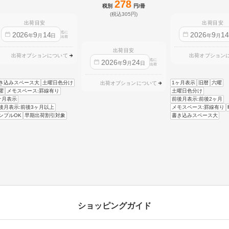
278
税別
円/冊
(税込305円)
出荷目安
出荷目安
迄に
2026
9
14
2026
9
1
年
月
日
年
月
出荷
出荷目安
出荷オプションについて
出荷オプション
迄に
2026
9
24
年
月
日
出荷
き込みスペース大
土曜日色分け
1ヶ月表示
旧暦
六曜
出荷オプションについて
曜
メモスペース:罫線有り
土曜日色分け
ケ月表示
前後月表示:前後2ヶ月
後月表示:前後3ヶ月以上
メモスペース:罫線有り
ンプルOK
早期出荷割引対象
書き込みスペース大
ショッピングガイド