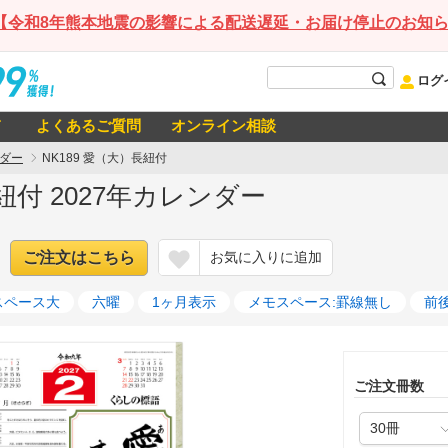
【令和8年熊本地震の影響による配送遅延・お届け停止のお知
ログ
て
よくあるご質問
オンライン相談
ダー
NK189 愛（大）長紐付
長紐付 2027年カレンダー
ご注文はこちら
お気に入りに追加
スペース大
六曜
1ヶ月表示
メモスペース:罫線無し
前
ご注文冊数