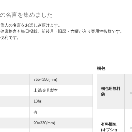
の名言を集めました
る偉人の名言をお楽しみ頂けます。
つ健康格言も毎日掲載。前後月・旧暦・六曜が入り実用性抜群です。
変便利です。
梱包
765×350(mm)
梱包用無料
上質/金具製本
袋
13枚
有
90×330(mm)
有料梱包
(オプショ