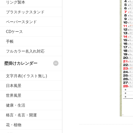
リング製本
プラスチックスタンド
ペーパースタンド
CDケース
手帳
フルカラー名入れ対応
壁掛けカレンダー
文字月表(イラスト無し)
日本風景
世界風景
健康・生活
格言・名言・開運
花・植物