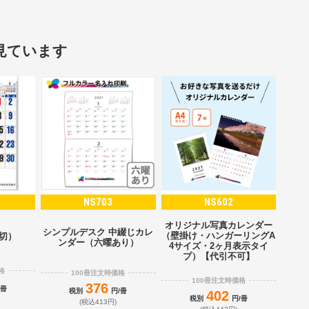
見ています
NS703
NS602
オリジナル写真カレンダー
シンプルデスク 中綴じカレ
（壁掛け・ハンガーリングA
2切）
ンダー（六曜あり）
4サイズ・2ヶ月表示タイ
プ）【代引不可】
格
100冊注文時価格
100冊注文時価格
376
/冊
税別
円/冊
402
税別
円/冊
(税込413円)