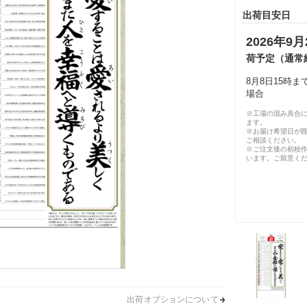
出荷目安日
2026年9月
荷予定（通常
8月8日15時
場合
※工場の混み具合
ます。
※お届け希望日が
ご相談ください。
※ご注文後の初校作
います。ご留意く
出荷オプションについて