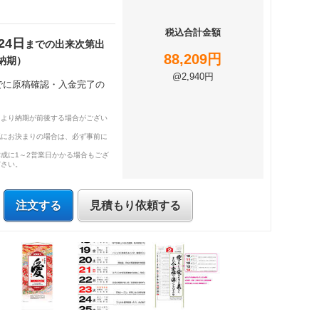
税込合計金額
24日
までの出来次第出
88,209円
納期）
@2,940円
までに原稿確認・入金完了の
により納期が前後する場合がござい
既にお決まりの場合は、必ず事前に
成に1～2営業日かかる場合もござ
ださい。
注文する
見積もり依頼する