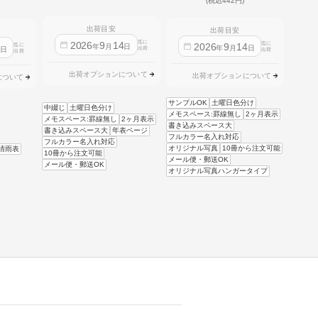
(税込442円)
出荷目安
出荷目安
迄に
2026
9
14
迄に
2026
9
14
迄に
4
年
月
日
年
月
日
日
出荷
出荷
出荷
出荷オプションについて
出荷オプションについて
について
サンプルOK
土曜日色分け
中綴じ
土曜日色分け
メモスペース:罫線無し
2ヶ月表示
メモスペース:罫線無し
2ヶ月表示
書き込みスペース大
書き込みスペース大
年表ページ
フルカラー名入れ対応
フルカラー名入れ対応
オリジナル写真
10冊から注文可能
晴雨表
10冊から注文可能
メール便・郵送OK
メール便・郵送OK
オリジナル写真ハンガータイプ