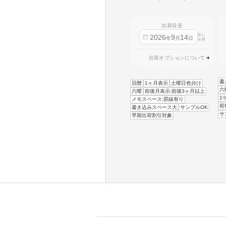
出荷目安
迄に
2026
9
14
年
月
日
出荷
出荷オプションについて
書
旧暦
1ヶ月表示
土曜日色分け
六
六曜
前後月表示:前後3ヶ月以上
1
メモスペース:罫線有り
前
書き込みスペース大
サンプルOK
サ
早期出荷割引対象