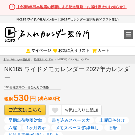
【令和8年熊本地震の影響による配送遅延・お届け停止のお知らせ】
NK185 ワイドメモカレンダー｜2027年カレンダー 文字月表(イラスト無し)
マイページ
お気に入りリスト
カート
名入れカレンダー製作所
壁掛けカレンダー
NK185 ワイドメモカレンダー
NK185 ワイドメモカレンダー 2027年カレンダ
ー
100冊注文時の一冊当たりの価格
530
円
(税込583円)
税別
ご注文はこちら
お気に入りに追加
早期出荷割引対象
書き込みスペース大
土曜日色分け
六曜
1ヶ月表示
メモスペース:罫線無し
旧暦
前後月表示:前後3ヶ月以上