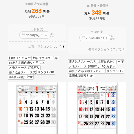
100冊注文時価格
100冊注文時価格
268
348
税別
円/冊
税別
円/冊
(税込294円)
(税込382円)
出荷目安
出荷目安
迄に
2026
年
9
月
14
日
出荷
迄に
2026
年
9
月
14
日
出荷
出荷オプションについて
出荷オプションについて
旧暦
1ヶ月表示
土曜日色分け
六曜
書き込みスペース大
土曜日色分け
六曜
前後月表示:前後3ヶ月以上
メモスペース:罫線有り
1ケ月表示
メモスペース:罫線有り
前後月表示:前後3ヶ月以上
サンプルOK
書き込みスペース大
サンプルOK
早期出荷割引対象
早期出荷割引対象