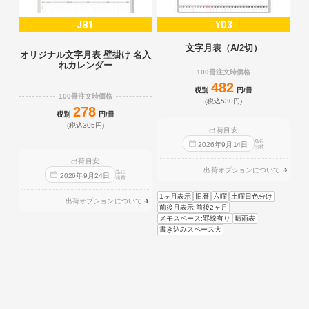
JB1
YD3
文字月表（A/2切）
オリジナル文字月表 壁掛け 名入
れカレンダー
100冊注文時価格
482
税別
円/冊
100冊注文時価格
(税込530円)
278
税別
円/冊
(税込305円)
出荷目安
迄に
2026
年
9
月
14
日
出荷
出荷目安
出荷オプションについて
迄に
2026
年
9
月
24
日
出荷
1ヶ月表示
旧暦
六曜
土曜日色分け
出荷オプションについて
前後月表示:前後2ヶ月
メモスペース:罫線有り
晴雨表
書き込みスペース大