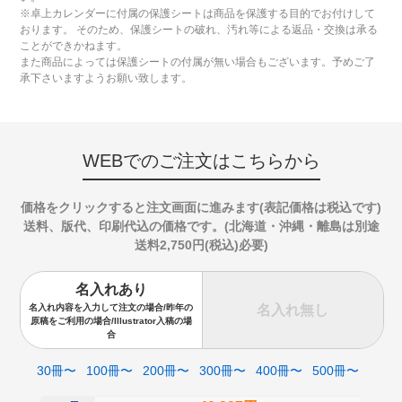
※卓上カレンダーに付属の保護シートは商品を保護する目的でお付けして
おります。 そのため、保護シートの破れ、汚れ等による返品・交換は承る
ことができかねます。
また商品によっては保護シートの付属が無い場合もございます。予めご了
承下さいますようお願い致します。
WEBでのご注文はこちらから
価格をクリックすると注文画面に進みます(表記価格は税込です)
送料、版代、印刷代込の価格です。(北海道・沖縄・離島は別途
送料2,750円(税込)必要)
名入れあり
名入れ無し
名入れ内容を入力して注文の場合/昨年の
原稿をご利用の場合/Illustrator入稿の場
合
30冊〜
100冊〜
200冊〜
300冊〜
400冊〜
500冊〜