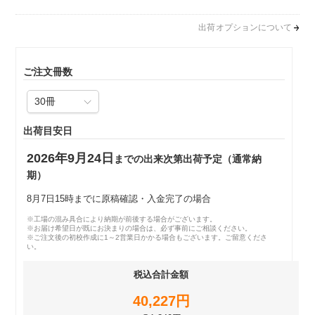
出荷オプションについて
ご注文冊数
出荷目安日
2026年9月24日
までの出来次第出荷予定（通常納
期）
8月7日15時までに原稿確認・入金完了の場合
※工場の混み具合により納期が前後する場合がございます。
※お届け希望日が既にお決まりの場合は、必ず事前にご相談ください。
※ご注文後の初校作成に1～2営業日かかる場合もございます。ご留意くださ
い。
税込合計金額
40,227円