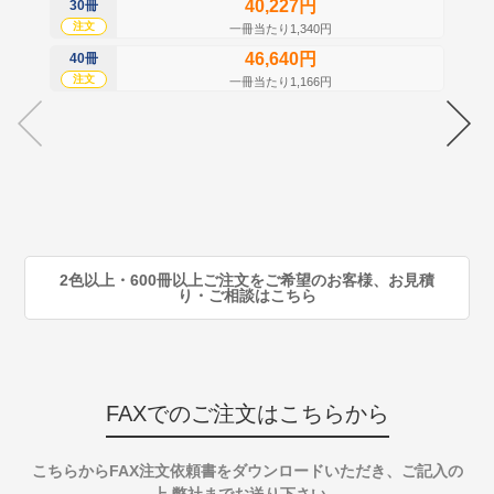
40,227円
30冊
50
注文
注
一冊当たり1,340円
46,640円
40冊
60
注文
注
一冊当たり1,166円
70
注
80
注
90
注
2色以上・600冊以上ご注文をご希望のお客様、お見積
り・ご相談はこちら
FAXでのご注文はこちらから
こちらからFAX注文依頼書をダウンロードいただき、ご記入の