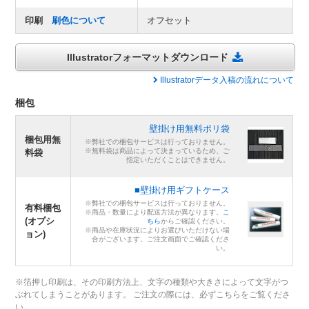
印刷
刷色について
オフセット
Illustratorフォーマットダウンロード
Illustratorデータ入稿の流れについて
梱包
壁掛け用無料ポリ袋
梱包用無
※弊社での梱包サービスは行っておりません。
※無料袋は商品によって決まっているため、ご
料袋
指定いただくことはできません。
■壁掛け用ギフトケース
※弊社での梱包サービスは行っておりません。
有料梱包
※商品・数量により配送方法が異なります。
こ
(オプシ
ちら
からご確認ください。
※商品や在庫状況によりお選びいただけない場
ョン)
合がございます。ご注文画面でご確認くださ
い。
※箔押し印刷は、その印刷方法上、文字の種類や大きさによって文字がつ
ぶれてしまうことがあります。 ご注文の際には、必ずこちらをご覧くださ
い。