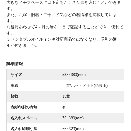
大きなメモスペースには予定をたくさん書き込むことができま
す。
また、六曜・旧暦・二十四節気などの暦情報を掲載していま
す。
前後月あわせて4ヶ月の暦を一目で確認することができ、便利で
す。
※ベジタブルオイルインキ対応商品ではなくなり、昭和の通し
年が付きました。
詳細情報
サイズ
538×380(mm)
用紙
上質/ホットメルト(紙製本)
枚数
13枚
表紙印刷の有無
有
名入れスペース
75×380(mm)
名入れ印刷寸法
55×320(mm)