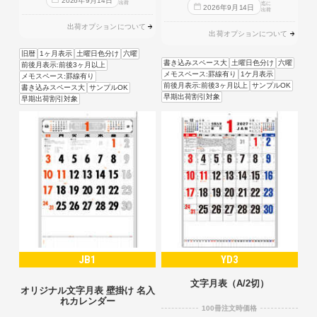
2026
年
9
月
14
日
出荷
迄に
2026
年
9
月
14
日
出荷
出荷オプションについて
出荷オプションについて
旧暦
1ヶ月表示
土曜日色分け
六曜
書き込みスペース大
土曜日色分け
六曜
前後月表示:前後3ヶ月以上
メモスペース:罫線有り
1ケ月表示
メモスペース:罫線有り
前後月表示:前後3ヶ月以上
サンプルOK
書き込みスペース大
サンプルOK
早期出荷割引対象
早期出荷割引対象
JB1
YD3
文字月表（A/2切）
オリジナル文字月表 壁掛け 名入
れカレンダー
100冊注文時価格