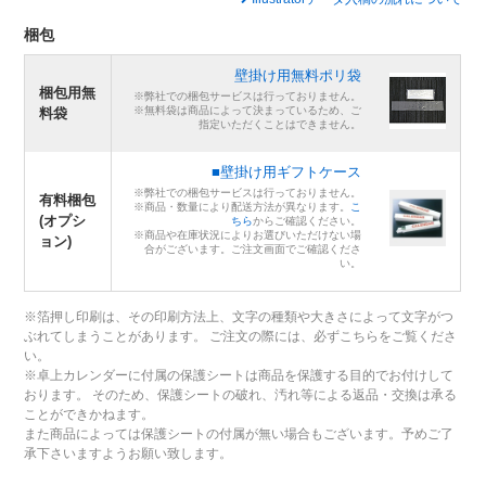
梱包
壁掛け用無料ポリ袋
梱包用無
※弊社での梱包サービスは行っておりません。
※無料袋は商品によって決まっているため、ご
料袋
指定いただくことはできません。
■壁掛け用ギフトケース
※弊社での梱包サービスは行っておりません。
有料梱包
※商品・数量により配送方法が異なります。
こ
(オプシ
ちら
からご確認ください。
※商品や在庫状況によりお選びいただけない場
ョン)
合がございます。ご注文画面でご確認くださ
い。
※箔押し印刷は、その印刷方法上、文字の種類や大きさによって文字がつ
ぶれてしまうことがあります。 ご注文の際には、必ずこちらをご覧くださ
い。
※卓上カレンダーに付属の保護シートは商品を保護する目的でお付けして
おります。 そのため、保護シートの破れ、汚れ等による返品・交換は承る
ことができかねます。
また商品によっては保護シートの付属が無い場合もございます。予めご了
承下さいますようお願い致します。