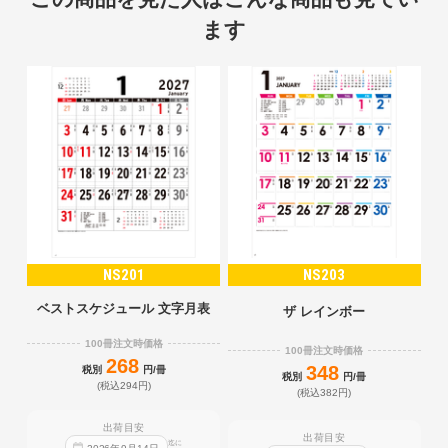
ます
NS201
NS203
ベストスケジュール 文字月表
ザ レインボー
100冊注文時価格
100冊注文時価格
268
348
税別
円/冊
税別
円/冊
(税込294円)
(税込382円)
出荷目安
出荷目安
迄に