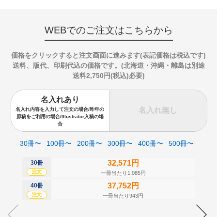
WEBでのご注文はこちらから
価格をクリックすると注文画面に進みます(表記価格は税込です)
送料、版代、印刷代込の価格です。(北海道・沖縄・離島は別途
送料2,750円(税込)必要)
名入れあり
名入れ無し
名入れ内容を入力して注文の場合/昨年の
原稿をご利用の場合/Illustrator入稿の場
合
30冊〜
100冊〜
200冊〜
300冊〜
400冊〜
500冊〜
32,571円
30冊
50
注文
注
一冊当たり1,085円
37,752円
40冊
60
注文
注
一冊当たり943円
70