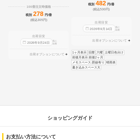
482
税別
円/冊
100冊注文時価格
(税込530円)
278
税別
円/冊
(税込305円)
出荷目安
迄に
2026
年
9
月
14
日
出荷
出荷目安
出荷オプションについて
迄に
2026
年
9
月
24
日
出荷
1ヶ月表示
旧暦
六曜
土曜日色分け
出荷オプションについて
前後月表示:前後2ヶ月
メモスペース:罫線有り
晴雨表
書き込みスペース大
ショッピングガイド
お支払い方法について