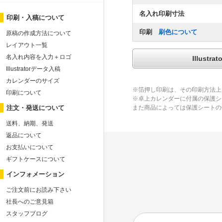
名入れ印刷寸法
印刷・入稿について
印刷
刷色について
原稿の作成方法について
レイアウト一覧
名入れ内容を入力＋ロゴ
Illus
Illustratorデータ入稿
カレンダーのサイズ
※箔押し印刷は、その印刷方法上
印刷について
※卓上カレンダーに付属の保護シ
注文・発送について
また商品によっては保護シートの
送料、納期、発送
返品について
お支払いについて
ギフトケースについて
インフォメーション
ご注文前にお読み下さい
社長へのご意見箱
スタッフブログ