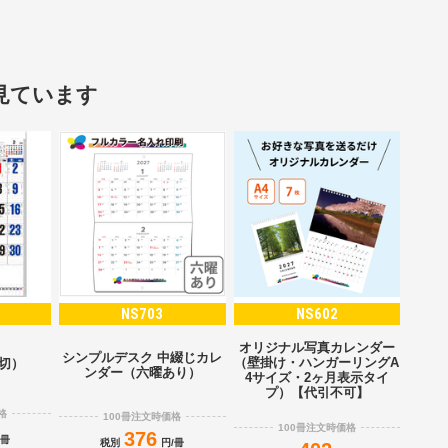
見ています
NS703
NS602
オリジナル写真カレンダー
シンプルデスク 中綴じカレ
（壁掛け・ハンガーリングA
2切）
ンダー（六曜あり）
4サイズ・2ヶ月表示タイ
プ）【代引不可】
格
100冊注文時価格
100冊注文時価格
376
/冊
税別
円/冊