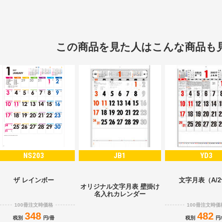
この商品を見た人はこんな商品も
NS203
JB1
YD3
ザ レインボー
文字月表（A/
オリジナル文字月表 壁掛け
名入れカレンダー
100冊注文時価格
100冊注文時価
348
482
税別
円/冊
税別
円