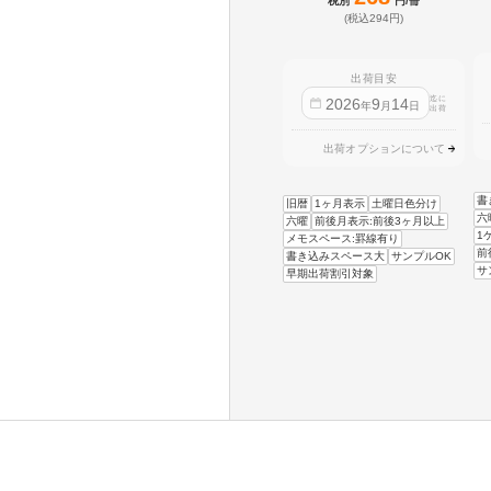
税別
円/冊
(税込294円)
出荷目安
迄に
2026
9
14
年
月
日
出荷
出荷オプションについて
書
旧暦
1ヶ月表示
土曜日色分け
六
六曜
前後月表示:前後3ヶ月以上
1
メモスペース:罫線有り
前
書き込みスペース大
サンプルOK
サ
早期出荷割引対象