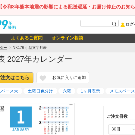
【令和8年熊本地震の影響による配送遅延・お届け停止のお知
ログ
て
よくあるご質問
オンライン相談
ダー
NK176 小型文字月表
表 2027年カレンダー
ご注文はこちら
お気に入りに追加
スペース大
土曜日色分け
六曜
1ヶ月表示
メモスペース
ご注文冊数