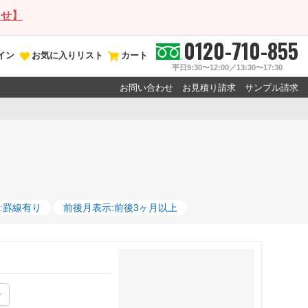
らせ】
0120-710-855
イン
お気に入りリスト
カート
平日9:30〜12:00／13:30〜17:30
お問い合わせ
お見積り請求
サンプル請求
:罫線有り
前後月表示:前後3ヶ月以上