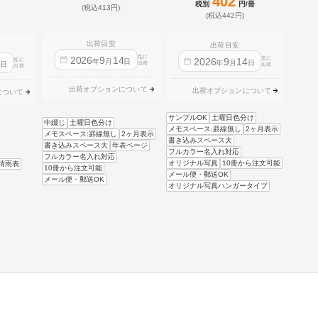
402
税別
円/冊
(税込413円)
(税込442円)
出荷目安
出荷目安
迄に
2026
9
14
迄に
2026
9
14
迄に
4
年
月
日
年
月
日
日
出荷
出荷
出荷
出荷オプションについて
出荷オプションについて
について
サンプルOK
土曜日色分け
中綴じ
土曜日色分け
メモスペース:罫線無し
2ヶ月表示
メモスペース:罫線無し
2ヶ月表示
書き込みスペース大
書き込みスペース大
年表ページ
フルカラー名入れ対応
フルカラー名入れ対応
オリジナル写真
10冊から注文可能
晴雨表
10冊から注文可能
メール便・郵送OK
メール便・郵送OK
オリジナル写真ハンガータイプ