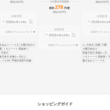
100冊注文時価格
(税込382円)
(税込530円)
278
税別
円/冊
(税込305円)
出荷目安
出荷目安
迄に
2026
9
14
2026
9
1
年
月
日
年
月
出荷
出荷目安
出荷オプションについて
出荷オプション
迄に
2026
9
24
年
月
日
出荷
き込みスペース大
土曜日色分け
1ヶ月表示
旧暦
六曜
出荷オプションについて
曜
メモスペース:罫線有り
土曜日色分け
ケ月表示
前後月表示:前後2ヶ月
後月表示:前後3ヶ月以上
メモスペース:罫線有り
ンプルOK
早期出荷割引対象
書き込みスペース大
ショッピングガイド