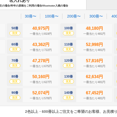
名入れあり
場合/昨年の原稿をご利用の場合/Illustrator入稿の場合
30冊〜
100冊〜
200冊〜
300冊〜
40
40,975円
48,180円
50冊
100冊
注文
注文
一冊当たり819円
一冊当たり481円
43,362円
52,998円
60冊
110冊
注文
注文
一冊当たり722円
一冊当たり481円
47,278円
57,816円
70冊
120冊
注文
注文
一冊当たり675円
一冊当たり481円
50,160円
62,634円
80冊
130冊
注文
注文
一冊当たり627円
一冊当たり481円
52,074円
67,452円
90冊
140冊
注文
注文
一冊当たり578円
一冊当たり481円
2色以上・600冊以上ご注文をご希望のお客様、お見積