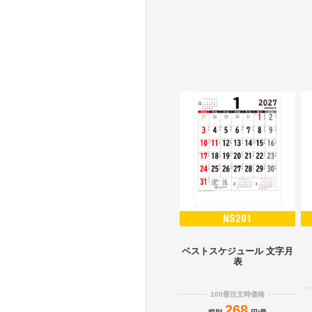
NS201
ベストスケジュール 文字月
表
100冊注文時価格
268