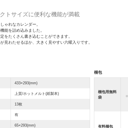
クトサイズに便利な機能が満載
おしゃれなカレンダー。
な機能を詰め込みました。
予定をたくさん書き込むことができます。
暦が見わたせるほか、大きく見やすい六曜入りです。
梱包
433×293(mm)
梱包用無料
上質/ホットメルト(紙製本)
袋
13枚
有
65×293(mm)
有料梱包