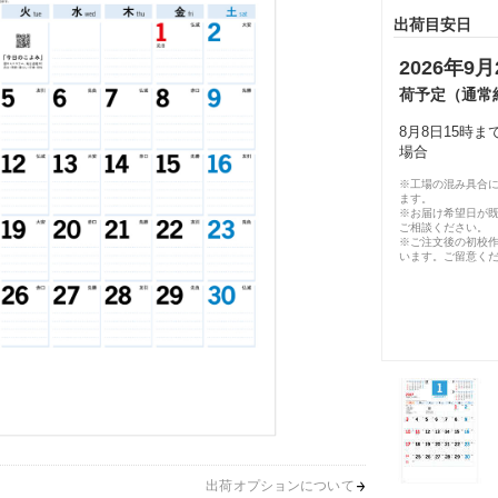
出荷目安日
2026年9月
荷予定（通常
8月8日15時
場合
※工場の混み具合
ます。
※お届け希望日が
ご相談ください。
※ご注文後の初校作
います。ご留意く
出荷オプションについて