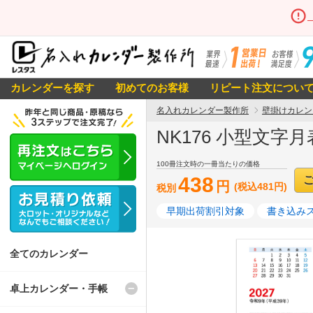
カレンダーを探す
初めてのお客様
リピート注文につい
名入れカレンダー製作所
壁掛けカレン
NK176 小型文字月
100冊注文時の一冊当たりの価格
438
円
(税込481円)
税別
早期出荷割引対象
書き込み
全てのカレンダー
卓上カレンダー・手帳