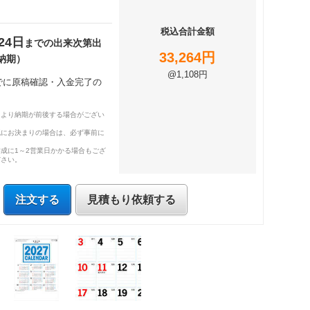
税込合計金額
24日
までの出来次第出
33,264円
納期）
@1,108円
までに原稿確認・入金完了の
により納期が前後する場合がござい
既にお決まりの場合は、必ず事前に
成に1～2営業日かかる場合もござ
ださい。
注文する
見積もり依頼する