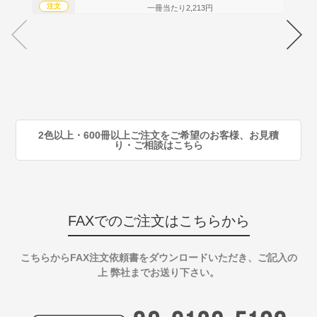
注文
注
一冊当たり2,213円
70
注
80
注
90
注
2色以上・600冊以上ご注文をご希望のお客様、お見積
り・ご相談はこちら
FAXでのご注文はこちらから
こちらからFAX注文依頼書をダウンロードいただき、ご記入の
上 弊社までお送り下さい。