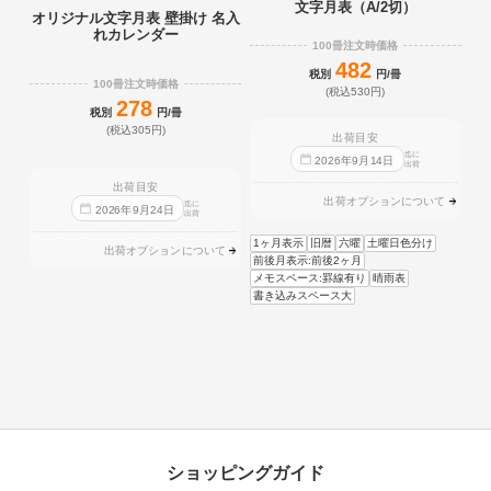
文字月表（A/2切）
オリジナル文字月表 壁掛け 名入
れカレンダー
100冊注文時価格
482
税別
円/冊
100冊注文時価格
(税込530円)
278
税別
円/冊
(税込305円)
出荷目安
迄に
2026
年
9
月
14
日
出荷
出荷目安
出荷オプションについて
迄に
2026
年
9
月
24
日
出荷
1ヶ月表示
旧暦
六曜
土曜日色分け
出荷オプションについて
前後月表示:前後2ヶ月
メモスペース:罫線有り
晴雨表
書き込みスペース大
ショッピングガイド