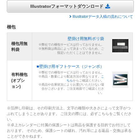
Illustratorフォーマットダウンロード
Illustratorデータ入稿の流れについて
梱包
壁掛け用無料ポリ袋
梱包用無
※弊社での梱包サービスは行っておりません。
※無料袋は商品によって決まっているため、ご
料袋
指定いただくことはできません。
■壁掛け用ギフトケース（ジャンボ）
※弊社での梱包サービスは行っておりません。
有料梱包
※商品・数量により配送方法が異なります。
こ
(オプシ
ちら
からご確認ください。
※商品や在庫状況によりお選びいただけない場
ョン)
合がございます。ご注文画面でご確認くださ
い。
※箔押し印刷は、その印刷方法上、文字の種類や大きさによって文字がつ
ぶれてしまうことがあります。 ご注文の際には、必ずこちらをご覧くださ
い。
※卓上カレンダーに付属の保護シートは商品を保護する目的でお付けして
おります。 そのため、保護シートの破れ、汚れ等による返品・交換は承る
ことができかねます。