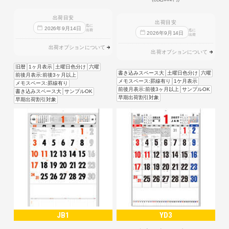
出荷目安
出荷目安
迄に
2026
年
9
月
14
日
出荷
迄に
2026
年
9
月
14
日
出荷
出荷オプションについて
出荷オプションについて
旧暦
1ヶ月表示
土曜日色分け
六曜
書き込みスペース大
土曜日色分け
六曜
前後月表示:前後3ヶ月以上
メモスペース:罫線有り
1ケ月表示
メモスペース:罫線有り
前後月表示:前後3ヶ月以上
サンプルOK
書き込みスペース大
サンプルOK
早期出荷割引対象
早期出荷割引対象
JB1
YD3