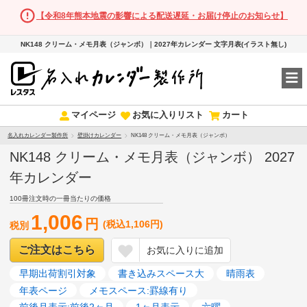
【令和8年熊本地震の影響による配送遅延・お届け停止のお知らせ】
NK148 クリーム・メモ月表（ジャンボ）｜2027年カレンダー 文字月表(イラスト無し)
マイページ
お気に入りリスト
カート
名入れカレンダー製作所
壁掛けカレンダー
NK148 クリーム・メモ月表（ジャンボ）
NK148 クリーム・メモ月表（ジャンボ） 2027
年カレンダー
100冊注文時の一冊当たりの価格
1,006
円
(税込1,106円)
税別
ご注文はこちら
お気に入りに追加
早期出荷割引対象
書き込みスペース大
晴雨表
年表ページ
メモスペース:罫線有り
前後月表示:前後2ヶ月
1ヶ月表示
六曜