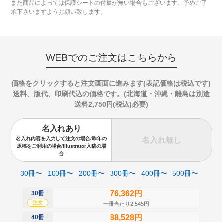
また商品によっては保護シートの付属が無い場合もございます。予めご了
承下さいますようお願い致します。
WEBでのご注文はこちらから
価格をクリックすると注文画面に進みます(表記価格は税込です)
送料、版代、印刷代込の価格です。(北海道・沖縄・離島は別途
送料2,750円(税込)必要)
名入れあり
名入れ無し
名入れ内容を入力して注文の場合/昨年の
原稿をご利用の場合/Illustrator入稿の場
合
30冊〜
100冊〜
200冊〜
300冊〜
400冊〜
500冊〜
76,362円
30冊
50
注文
注
一冊当たり2,545円
88,528円
40冊
60