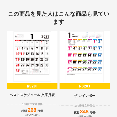
この商品を見た人はこんな商品も見てい
ます
NS201
NS203
ベストスケジュール 文字月表
ザ レインボー
100冊注文時価格
100冊注文時価格
268
348
税別
円/冊
税別
円/冊
(税込294円)
(税込382円)