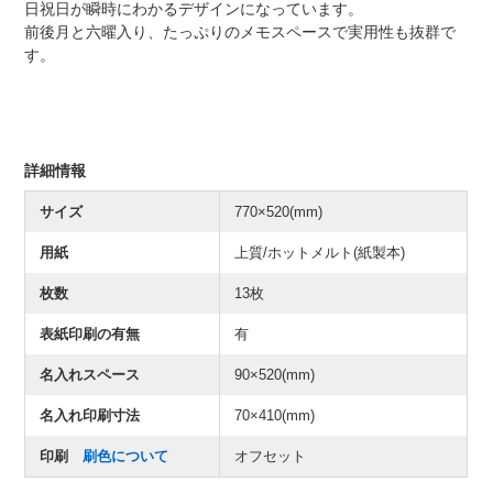
日祝日が瞬時にわかるデザインになっています。
前後月と六曜入り、たっぷりのメモスペースで実用性も抜群で
す。
詳細情報
サイズ
770×520(mm)
用紙
上質/ホットメルト(紙製本)
枚数
13枚
表紙印刷の有無
有
名入れスペース
90×520(mm)
名入れ印刷寸法
70×410(mm)
印刷
刷色について
オフセット