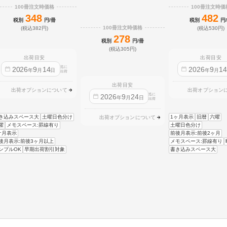
100冊注文時価格
100冊注文時価
348
482
税別
円/冊
税別
円
100冊注文時価格
(税込382円)
(税込530円)
278
税別
円/冊
(税込305円)
出荷目安
出荷目安
迄に
2026
9
14
2026
9
1
年
月
日
年
月
出荷
出荷目安
出荷オプションについて
出荷オプション
迄に
2026
9
24
年
月
日
出荷
き込みスペース大
土曜日色分け
1ヶ月表示
旧暦
六曜
出荷オプションについて
曜
メモスペース:罫線有り
土曜日色分け
ケ月表示
前後月表示:前後2ヶ月
後月表示:前後3ヶ月以上
メモスペース:罫線有り
ンプルOK
早期出荷割引対象
書き込みスペース大