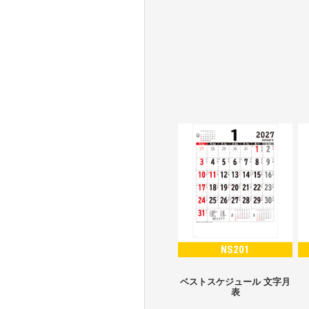
NS201
ベストスケジュール 文字月
表