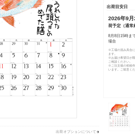
出荷目安日
2026年9月
荷予定（通常
8月8日15時
場合
※工場の混み具合
ます。
※お届け希望日が
ご相談ください。
※ご注文後の初校作
います。ご留意く
出荷オプションについて