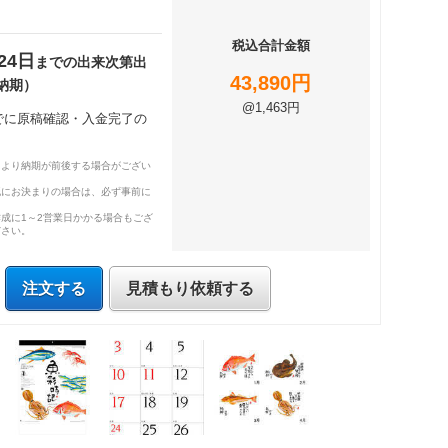
税込合計金額
24日
までの出来次第出
43,890円
納期）
@1,463円
までに原稿確認・入金完了の
により納期が前後する場合がござい
既にお決まりの場合は、必ず事前に
成に1～2営業日かかる場合もござ
ださい。
注文する
見積もり依頼する