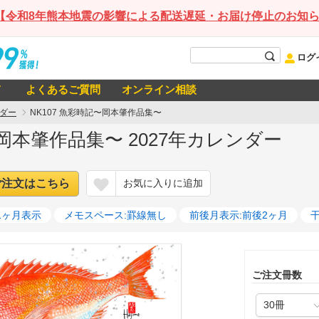
【令和8年熊本地震の影響による配送遅延・お届け停止のお知
ログ
て
よくあるご質問
オンライン相談
ダー
NK107 魚彩時記〜岡本肇作品集〜
〜岡本肇作品集〜 2027年カレンダー
ご注文はこちら
お気に入りに追加
1ヶ月表示
メモスペース:罫線無し
前後月表示:前後2ヶ月
ご注文冊数