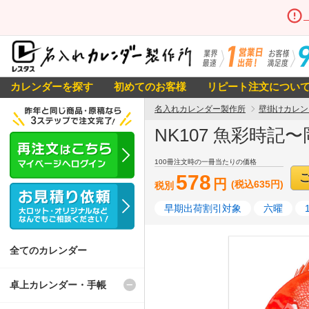
カレンダーを探す
初めてのお客様
リピート注文につい
名入れカレンダー製作所
壁掛けカレン
NK107 魚彩時記
100冊注文時の一冊当たりの価格
578
円
(税込635円)
税別
早期出荷割引対象
六曜
全てのカレンダー
卓上カレンダー・手帳