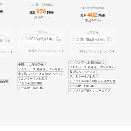
格
100冊注文時価格
100冊注文時価格
376
/冊
税別
円/冊
402
税別
円/冊
(税込413円)
(税込442円)
出荷目安
出荷目安
迄に
2026
9
14
迄に
2026
9
14
迄に
4
年
月
日
年
月
日
日
出荷
出荷
出荷
出荷オプションについて
出荷オプションについて
について
サンプルOK
土曜日色分け
中綴じ
土曜日色分け
メモスペース:罫線無し
2ヶ月表示
メモスペース:罫線無し
2ヶ月表示
書き込みスペース大
書き込みスペース大
年表ページ
フルカラー名入れ対応
フルカラー名入れ対応
オリジナル写真
10冊から注文可能
晴雨表
10冊から注文可能
メール便・郵送OK
メール便・郵送OK
オリジナル写真ハンガータイプ