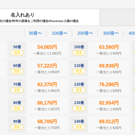
名入れあり
場合/昨年の原稿をご利用の場合/Illustrator入稿の場合
30冊〜
100冊〜
200冊〜
300冊〜
40
54,065円
63,580円
50冊
100冊
注文
注文
一冊当たり1,081円
一冊当たり635円
57,222円
69,938円
60冊
110冊
注文
注文
一冊当たり953円
一冊当たり635円
62,370円
76,296円
70冊
120冊
注文
注文
一冊当たり891円
一冊当たり635円
66,176円
82,654円
80冊
130冊
注文
注文
一冊当たり827円
一冊当たり635円
68,706円
89,012円
90冊
140冊
注文
注文
一冊当たり763円
一冊当たり635円