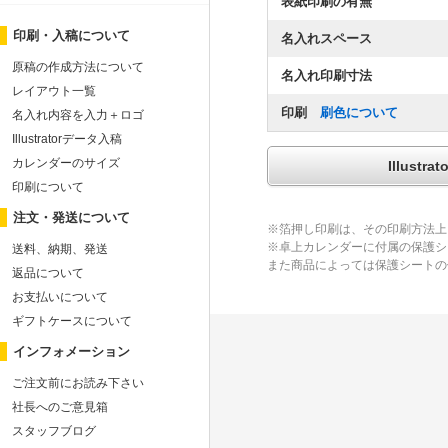
表紙印刷の有無
印刷・入稿について
名入れスペース
原稿の作成方法について
名入れ印刷寸法
レイアウト一覧
印刷
刷色について
名入れ内容を入力＋ロゴ
Illustratorデータ入稿
カレンダーのサイズ
Illus
印刷について
注文・発送について
※箔押し印刷は、その印刷方法上
※卓上カレンダーに付属の保護シ
送料、納期、発送
また商品によっては保護シートの
返品について
お支払いについて
ギフトケースについて
インフォメーション
ご注文前にお読み下さい
社長へのご意見箱
スタッフブログ