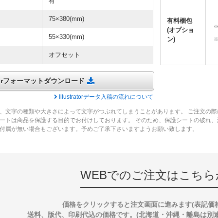
有
75×380(mm)
有料梱包
(オプショ
55×330(mm)
ン)
オフセット
tratorフォーマットダウンロード
Illustratorデータ入稿の流れについて
、文字の種類や大きさによって文字がつぶれてしまうことがあります。 ご注文の際
ートは商品を保護する目的でお付けしております。 そのため、保護シートの破れ
付属が無い場合もございます。予めご了承下さいますようお願い致します。
WEBでのご注文はこちら
価格をクリックすると注文画面に進みます(表記価
送料、版代、印刷代込の価格です。(北海道・沖縄・離島は別途送料