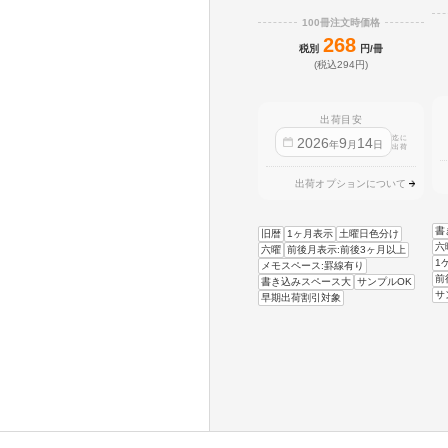
100冊注文時価格
268
税別
円/冊
(税込294円)
出荷目安
迄に
2026
9
14
年
月
日
出荷
出荷オプションについて
書
旧暦
1ヶ月表示
土曜日色分け
六
六曜
前後月表示:前後3ヶ月以上
1
メモスペース:罫線有り
前
書き込みスペース大
サンプルOK
サ
早期出荷割引対象