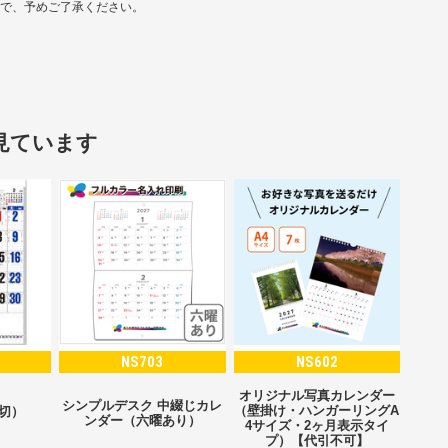
ので、予めご了承ください。
見ています
NS703
NS602
オリジナル写真カレンダー
シンプルデスク 中綴じカレ
（壁掛け・ハンガーリングA
2切）
ンダー（六曜あり）
4サイズ・2ヶ月表示タイ
プ）【代引不可】