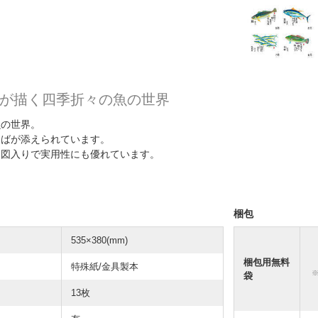
が描く四季折々の魚の世界
魚の世界。
とばが添えられています。
け図入りで実用性にも優れています。
梱包
535×380(mm)
梱包用無料
特殊紙/金具製本
袋
13枚