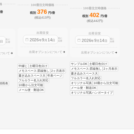
格
100冊注文時価格
100冊注文時価格
376
/冊
税別
円/冊
402
税別
円/冊
(税込413円)
(税込442円)
出荷目安
出荷目安
迄に
2026
9
14
迄に
2026
9
14
迄に
4
年
月
日
年
月
日
日
出荷
出荷
出荷
出荷オプションについて
出荷オプションについて
について
サンプルOK
土曜日色分け
中綴じ
土曜日色分け
メモスペース:罫線無し
2ヶ月表示
メモスペース:罫線無し
2ヶ月表示
書き込みスペース大
書き込みスペース大
年表ページ
フルカラー名入れ対応
フルカラー名入れ対応
オリジナル写真
10冊から注文可能
晴雨表
10冊から注文可能
メール便・郵送OK
メール便・郵送OK
オリジナル写真ハンガータイプ