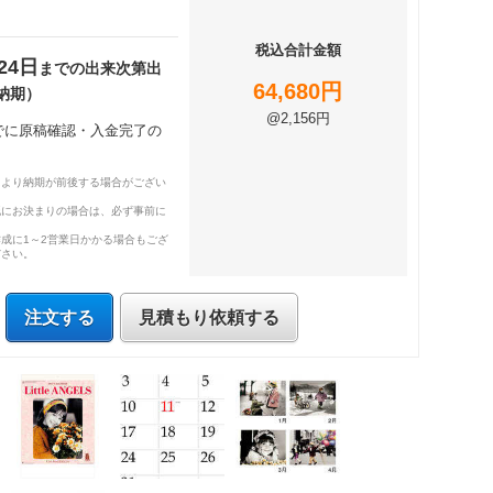
税込合計金額
24日
までの出来次第出
64,680円
納期）
@2,156円
までに原稿確認・入金完了の
により納期が前後する場合がござい
既にお決まりの場合は、必ず事前に
成に1～2営業日かかる場合もござ
ださい。
注文する
見積もり依頼する