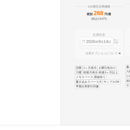
100冊注文時価格
268
税別
円/冊
(税込294円)
出荷目安
迄に
2026
9
14
年
月
日
出荷
出荷オプションについて
書
旧暦
1ヶ月表示
土曜日色分け
六
六曜
前後月表示:前後3ヶ月以上
1
メモスペース:罫線有り
前
書き込みスペース大
サンプルOK
サ
早期出荷割引対象