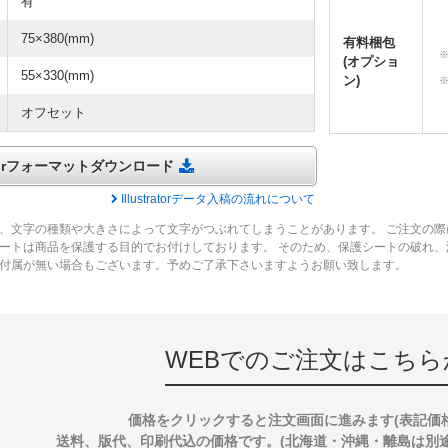
有
75×380(mm)
有料梱包
(オプショ
55×330(mm)
ン)
オフセット
tratorフォーマットダウンロード
Illustratorデータ入稿の流れについて
、文字の種類や大きさによって文字がつぶれてしまうことがあります。 ご注文の際
ートは商品を保護する目的でお付けしております。 そのため、保護シートの破れ
付属が無い場合もございます。予めご了承下さいますようお願い致します。
WEBでのご注文はこちら
価格をクリックすると注文画面に進みます(表記価
送料、版代、印刷代込の価格です。(北海道・沖縄・離島は別途送料