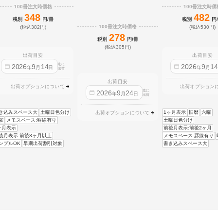
100冊注文時価格
100冊注文時価
348
482
税別
円/冊
税別
円
100冊注文時価格
(税込382円)
(税込530円)
278
税別
円/冊
(税込305円)
出荷目安
出荷目安
迄に
2026
9
14
2026
9
1
年
月
日
年
月
出荷
出荷目安
出荷オプションについて
出荷オプション
迄に
2026
9
24
年
月
日
出荷
き込みスペース大
土曜日色分け
1ヶ月表示
旧暦
六曜
出荷オプションについて
曜
メモスペース:罫線有り
土曜日色分け
ケ月表示
前後月表示:前後2ヶ月
後月表示:前後3ヶ月以上
メモスペース:罫線有り
ンプルOK
早期出荷割引対象
書き込みスペース大