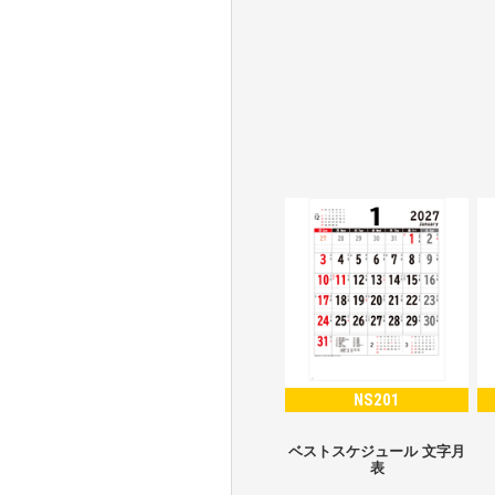
NS201
ベストスケジュール 文字月
表