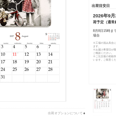
出荷目安日
2026年9月
荷予定（通常
8月8日15時
場合
※工場の混み具合
ます。
※お届け希望日が
ご相談ください。
※ご注文後の初校作
います。ご留意く
出荷オプションについて