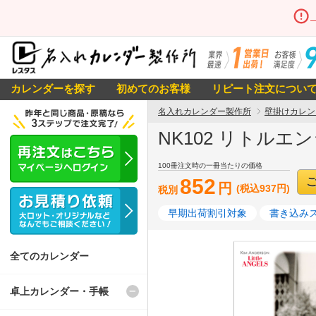
カレンダーを探す
初めてのお客様
リピート注文につい
名入れカレンダー製作所
壁掛けカレン
NK102 リトル
100冊注文時の一冊当たりの価格
852
円
(税込937円)
税別
早期出荷割引対象
書き込み
全てのカレンダー
卓上カレンダー・手帳