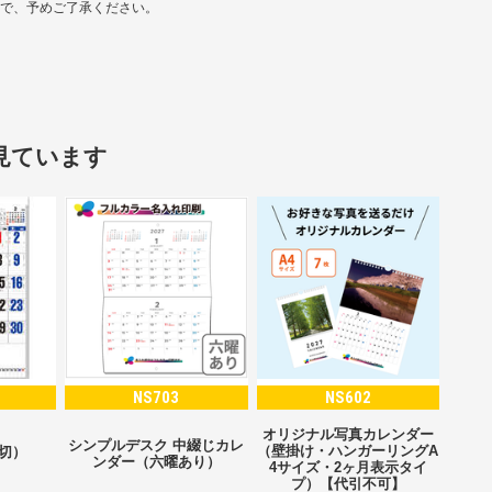
ので、予めご了承ください。
見ています
NS703
NS602
オリジナル写真カレンダー
シンプルデスク 中綴じカレ
（壁掛け・ハンガーリングA
2切）
ンダー（六曜あり）
4サイズ・2ヶ月表示タイ
プ）【代引不可】