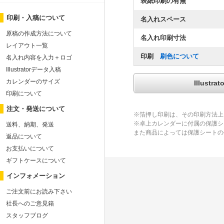
表紙印刷の有無
印刷・入稿について
名入れスペース
原稿の作成方法について
名入れ印刷寸法
レイアウト一覧
印刷
刷色について
名入れ内容を入力＋ロゴ
Illustratorデータ入稿
カレンダーのサイズ
Illus
印刷について
注文・発送について
※箔押し印刷は、その印刷方法上
※卓上カレンダーに付属の保護シ
送料、納期、発送
また商品によっては保護シートの
返品について
お支払いについて
ギフトケースについて
インフォメーション
ご注文前にお読み下さい
社長へのご意見箱
スタッフブログ