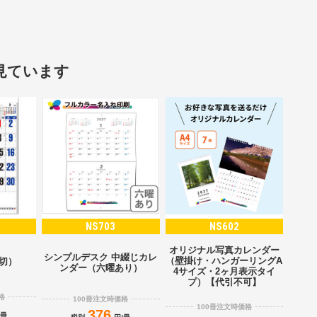
見ています
NS703
NS602
オリジナル写真カレンダー
シンプルデスク 中綴じカレ
（壁掛け・ハンガーリングA
2切）
ンダー（六曜あり）
4サイズ・2ヶ月表示タイ
プ）【代引不可】
格
100冊注文時価格
100冊注文時価格
376
/冊