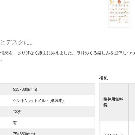
とデスクに。
の情緒を、さりげなく紙面に添えました。毎月めくる楽しみを提供しつ
す。
梱包
535×380(mm)
梱包用無料
ケント/ホットメルト(紙製本)
袋
13枚
有
75×380(mm)