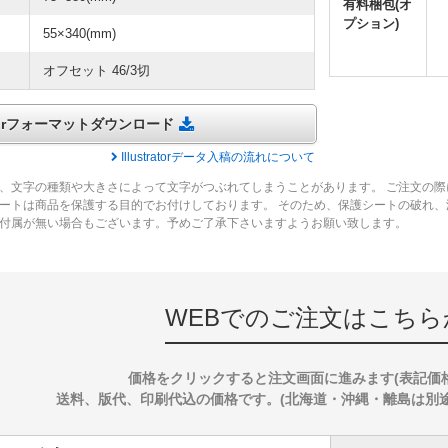
有料梱包(オ
プション)
55×340(mm)
オフセット 46/3切
tratorフォーマットダウンロード
Illustratorデータ入稿の流れについて
、文字の種類や大きさによって文字がつぶれてしまうことがあります。 ご注文の際
ートは商品を保護する目的でお付けしております。 そのため、保護シートの破れ
付属が無い場合もございます。予めご了承下さいますようお願い致します。
WEBでのご注文はこちら
価格をクリックすると注文画面に進みます(表記価
送料、版代、印刷代込の価格です。(北海道・沖縄・離島は別途送料