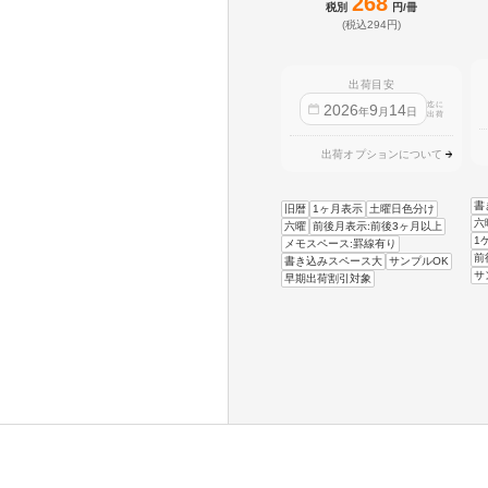
268
税別
円/冊
(税込294円)
出荷目安
迄に
2026
9
14
年
月
日
出荷
出荷オプションについて
書
旧暦
1ヶ月表示
土曜日色分け
六
六曜
前後月表示:前後3ヶ月以上
1
メモスペース:罫線有り
前
書き込みスペース大
サンプルOK
サ
早期出荷割引対象