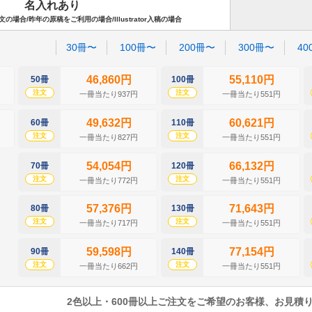
名入れあり
場合/昨年の原稿をご利用の場合/Illustrator入稿の場合
30冊〜
100冊〜
200冊〜
300冊〜
40
46,860円
55,110円
50冊
100冊
注文
注文
一冊当たり937円
一冊当たり551円
49,632円
60,621円
60冊
110冊
注文
注文
一冊当たり827円
一冊当たり551円
54,054円
66,132円
70冊
120冊
注文
注文
一冊当たり772円
一冊当たり551円
57,376円
71,643円
80冊
130冊
注文
注文
一冊当たり717円
一冊当たり551円
59,598円
77,154円
90冊
140冊
注文
注文
一冊当たり662円
一冊当たり551円
2色以上・600冊以上ご注文をご希望のお客様、お見積