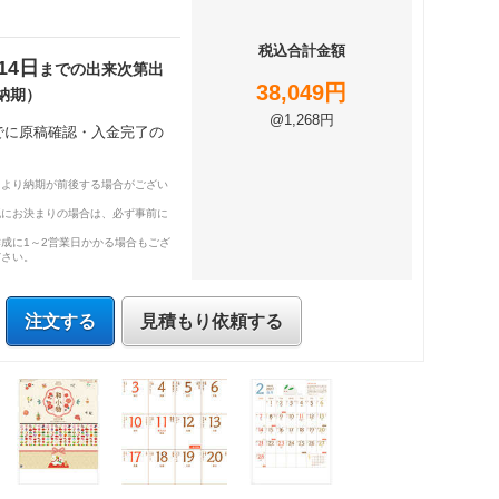
税込合計金額
14日
までの出来次第出
38,049円
納期）
@1,268円
までに原稿確認・入金完了の
により納期が前後する場合がござい
既にお決まりの場合は、必ず事前に
成に1～2営業日かかる場合もござ
ださい。
注文する
見積もり依頼する