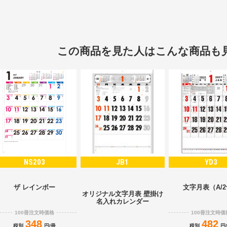
この商品を見た人はこんな商品も
NS203
JB1
YD3
ザ レインボー
文字月表（A/
オリジナル文字月表 壁掛け
名入れカレンダー
100冊注文時価格
100冊注文時価
348
482
税別
円/冊
税別
円