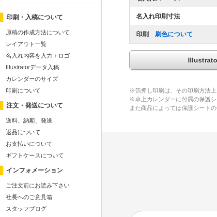
名入れ印刷寸法
印刷・入稿について
原稿の作成方法について
印刷
刷色について
レイアウト一覧
名入れ内容を入力＋ロゴ
Illus
Illustratorデータ入稿
カレンダーのサイズ
印刷について
※箔押し印刷は、その印刷方法上
※卓上カレンダーに付属の保護シ
注文・発送について
また商品によっては保護シートの
送料、納期、発送
返品について
お支払いについて
ギフトケースについて
インフォメーション
ご注文前にお読み下さい
社長へのご意見箱
スタッフブログ