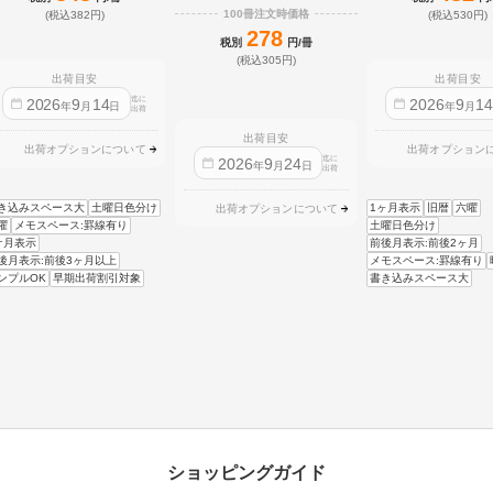
100冊注文時価格
(税込382円)
(税込530円)
278
税別
円/冊
(税込305円)
出荷目安
出荷目安
迄に
2026
9
14
2026
9
1
年
月
日
年
月
出荷
出荷目安
出荷オプションについて
出荷オプション
迄に
2026
9
24
年
月
日
出荷
き込みスペース大
土曜日色分け
1ヶ月表示
旧暦
六曜
出荷オプションについて
曜
メモスペース:罫線有り
土曜日色分け
ケ月表示
前後月表示:前後2ヶ月
後月表示:前後3ヶ月以上
メモスペース:罫線有り
ンプルOK
早期出荷割引対象
書き込みスペース大
ショッピングガイド