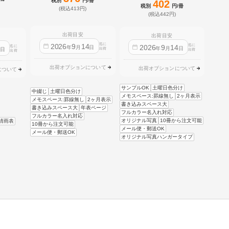
税別
円/冊
402
税別
円/冊
(税込413円)
(税込442円)
出荷目安
出荷目安
迄に
2026
9
14
迄に
2026
9
14
迄に
4
年
月
日
年
月
日
日
出荷
出荷
出荷
出荷オプションについて
出荷オプションについて
について
サンプルOK
土曜日色分け
中綴じ
土曜日色分け
メモスペース:罫線無し
2ヶ月表示
メモスペース:罫線無し
2ヶ月表示
書き込みスペース大
書き込みスペース大
年表ページ
フルカラー名入れ対応
フルカラー名入れ対応
オリジナル写真
10冊から注文可能
晴雨表
10冊から注文可能
メール便・郵送OK
メール便・郵送OK
オリジナル写真ハンガータイプ