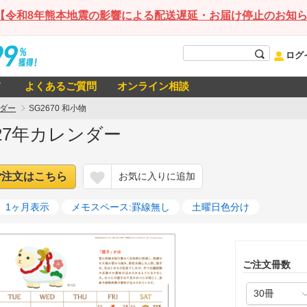
【令和8年熊本地震の影響による配送遅延・お届け停止のお知
ログ
て
よくあるご質問
オンライン相談
ダー
SG2670 和小物
2027年カレンダー
ご注文はこちら
お気に入りに追加
1ヶ月表示
メモスペース:罫線無し
土曜日色分け
ご注文冊数