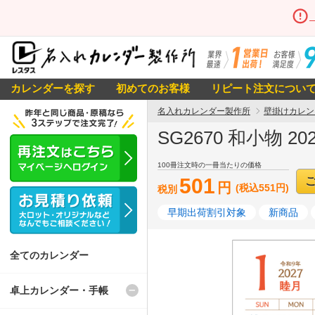
カレンダーを探す
初めてのお客様
リピート注文につい
名入れカレンダー製作所
壁掛けカレン
SG2670 和小物 
100冊注文時の一冊当たりの価格
501
円
(税込551円)
税別
早期出荷割引対象
新商品
全てのカレンダー
卓上カレンダー・手帳