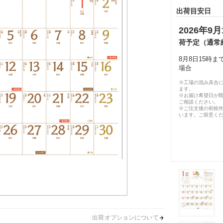
出荷目安日
2026年9月
荷予定（通常
8月8日15時
場合
※工場の混み具合
ます。
※お届け希望日が
ご相談ください。
※ご注文後の初校作
います。ご留意く
出荷オプションについて