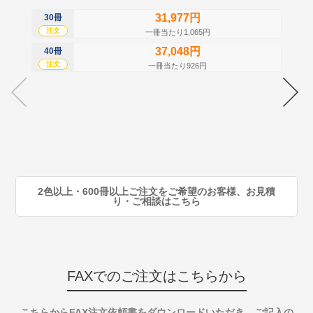
31,977円
30冊
50
注文
注
一冊当たり1,065円
37,048円
40冊
60
注文
注
一冊当たり926円
70
注
80
注
90
注
2色以上・600冊以上ご注文をご希望のお客様、お見積
り・ご相談はこちら
FAXでのご注文はこちらから
こちらからFAX注文依頼書をダウンロードいただき、ご記入の