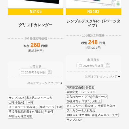
NS105
NS402
シンプルデスク/red（7ページタ
グリッドカレンダー
イプ）
100冊注文時価格
100冊注文時価格
248
税別
円/冊
268
税別
円/冊
(税込272円)
(税込294円)
出荷目安
迄に
2026
年
9
月
14
日
出荷目安
出荷
迄に
2026
年
9
月
14
日
出荷
出荷オプションについて
出荷オプションについて
期間限定価格
個包装
表紙変更・ページ追加
名入れカードでPR
年表ページ
サンプルOK
書き込みスペース大
前後月表示:前後3ヶ月以上
土曜日色分け
六曜
メモスペース:罫線無し
土曜日色分け
メモスペース:罫線無し
年表ページ
干潮
フルカラー名入れ対応
前後月表示:前後3ヶ月以上
年表付
10冊から注文可能
書き込みスペース大
10冊から注文可能
サンプルOK