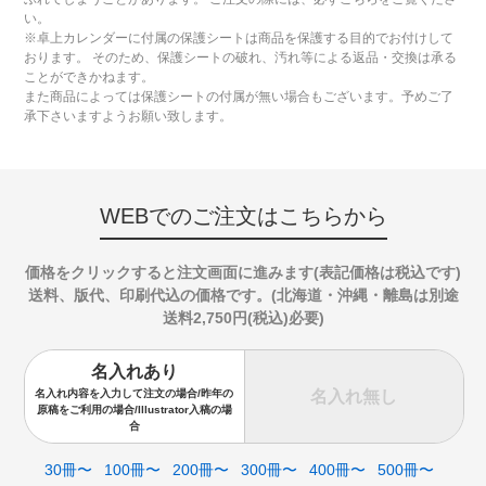
い。
※卓上カレンダーに付属の保護シートは商品を保護する目的でお付けして
おります。 そのため、保護シートの破れ、汚れ等による返品・交換は承る
ことができかねます。
また商品によっては保護シートの付属が無い場合もございます。予めご了
承下さいますようお願い致します。
WEBでのご注文はこちらから
価格をクリックすると注文画面に進みます(表記価格は税込です)
送料、版代、印刷代込の価格です。(北海道・沖縄・離島は別途
送料2,750円(税込)必要)
名入れあり
名入れ無し
名入れ内容を入力して注文の場合/昨年の
原稿をご利用の場合/Illustrator入稿の場
合
30冊〜
100冊〜
200冊〜
300冊〜
400冊〜
500冊〜