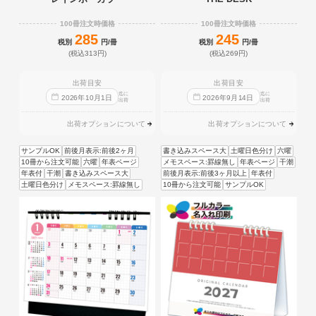
100冊注文時価格
100冊注文時価格
285
245
税別
円/冊
税別
円/冊
(税込313円)
(税込269円)
出荷目安
出荷目安
迄に
迄に
2026
年
10
月
1
日
2026
年
9
月
14
日
出荷
出荷
出荷オプションについて
出荷オプションについて
サンプルOK
前後月表示:前後2ヶ月
書き込みスペース大
土曜日色分け
六曜
10冊から注文可能
六曜
年表ページ
メモスペース:罫線無し
年表ページ
干潮
年表付
干潮
書き込みスペース大
前後月表示:前後3ヶ月以上
年表付
土曜日色分け
メモスペース:罫線無し
10冊から注文可能
サンプルOK