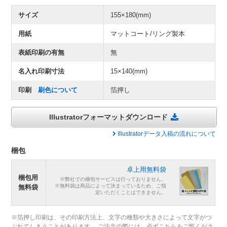
サイズ
155×180(mm)
用紙
マットコート/リング製本
表紙印刷の有無
無
名入れ印刷寸法
15×140(mm)
印刷
刷色について
箔押し
Illustratorフォーマットダウンロード
Illustratorデータ入稿の流れについて
梱包
卓上用無料袋
梱包用
※弊社での梱包サービスは行っておりません。
※無料袋は商品によって決まっているため、ご指
無料袋
定いただくことはできません。
※箔押し印刷は、その印刷方法上、文字の種類や大きさによって文字がつ
ぶれてしまうことがあります。 ご注文の際には、必ずこちらをご覧くださ