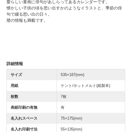
愛らしい童画に俳句があしらってあるカレンダーです。
懐かしい子供の頃を思い出すかのようなイラストと、季節の俳
句で綴る思い出の日々。
暦の情報も満載です。
詳細情報
サイズ
535×187(mm)
用紙
ケント/ホットメルト(紙製本)
枚数
7枚
表紙印刷の有無
有
名入れスペース
75×175(mm)
名入れ印刷寸法
55×135(mm)