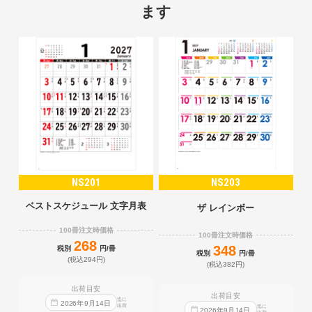
ます
NS201
NS203
ベストスケジュール 文字月表
ザ レインボー
100冊注文時価格
100冊注文時価格
268
348
税別
円/冊
税別
円/冊
(税込294円)
(税込382円)
出荷目安
出荷目安
迄に
2026
年
9
月
14
日
出荷
迄に
2026
年
9
月
14
日