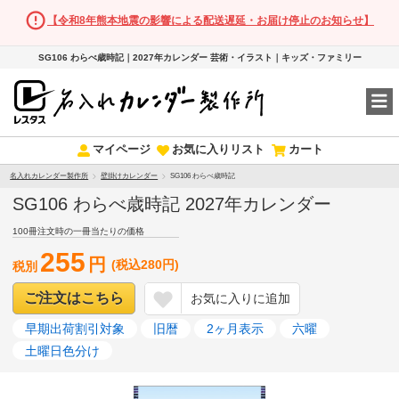
【令和8年熊本地震の影響による配送遅延・お届け停止のお知らせ】
SG106 わらべ歳時記｜2027年カレンダー 芸術・イラスト｜キッズ・ファミリー
マイページ
お気に入りリスト
カート
名入れカレンダー製作所
壁掛けカレンダー
SG106 わらべ歳時記
SG106 わらべ歳時記 2027年カレンダー
100冊注文時の一冊当たりの価格
255
円
(税込280円)
税別
ご注文はこちら
お気に入りに追加
早期出荷割引対象
旧暦
2ヶ月表示
六曜
土曜日色分け