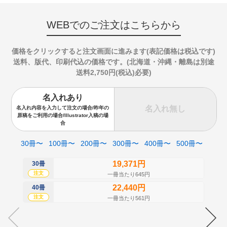
WEBでのご注文はこちらから
価格をクリックすると注文画面に進みます(表記価格は税込です)
送料、版代、印刷代込の価格です。(北海道・沖縄・離島は別途
送料2,750円(税込)必要)
名入れあり
名入れ無し
名入れ内容を入力して注文の場合/昨年の
原稿をご利用の場合/Illustrator入稿の場
合
30冊〜
100冊〜
200冊〜
300冊〜
400冊〜
500冊〜
19,371円
30冊
50
注文
注
一冊当たり645円
22,440円
40冊
60
注文
注
一冊当たり561円
70
注