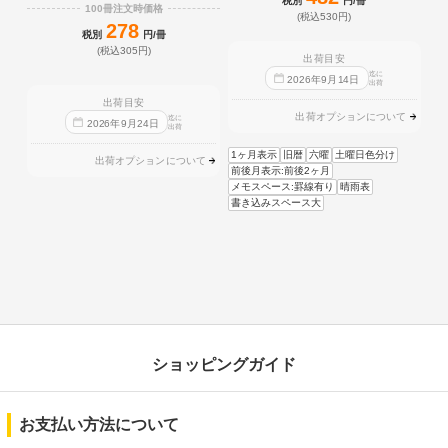
税別
円/冊
100冊注文時価格
(税込530円)
278
税別
円/冊
(税込305円)
出荷目安
迄に
2026
年
9
月
14
日
出荷
出荷目安
出荷オプションについて
迄に
2026
年
9
月
24
日
出荷
1ヶ月表示
旧暦
六曜
土曜日色分け
出荷オプションについて
前後月表示:前後2ヶ月
メモスペース:罫線有り
晴雨表
書き込みスペース大
ショッピングガイド
お支払い方法について