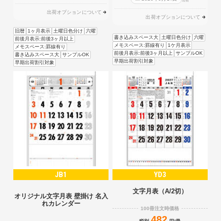
出荷
出荷オプションについて
出荷オプションについて
旧暦
1ヶ月表示
土曜日色分け
六曜
書き込みスペース大
土曜日色分け
六曜
前後月表示:前後3ヶ月以上
メモスペース:罫線有り
1ケ月表示
メモスペース:罫線有り
前後月表示:前後3ヶ月以上
サンプルOK
書き込みスペース大
サンプルOK
早期出荷割引対象
早期出荷割引対象
JB1
YD3
文字月表（A/2切）
オリジナル文字月表 壁掛け 名入
れカレンダー
100冊注文時価格
482