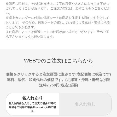
※箔押し印刷は、その印刷方法上、文字の種類や大きさによって文字がつ
ぶれてしまうことがあります。 ご注文の際には、必ずこちらをご覧くださ
い。
※卓上カレンダーに付属の保護シートは商品を保護する目的でお付けして
おります。 そのため、保護シートの破れ、汚れ等による返品・交換は承る
ことができかねます。
また商品によっては保護シートの付属が無い場合もございます。予めご了
承下さいますようお願い致します。
WEBでのご注文はこちらから
価格をクリックすると注文画面に進みます(表記価格は税込です)
送料、版代、印刷代込の価格です。(北海道・沖縄・離島は別途
送料2,750円(税込)必要)
名入れあり
名入れ無し
名入れ内容を入力して注文の場合/昨年の
原稿をご利用の場合/Illustrator入稿の場
合