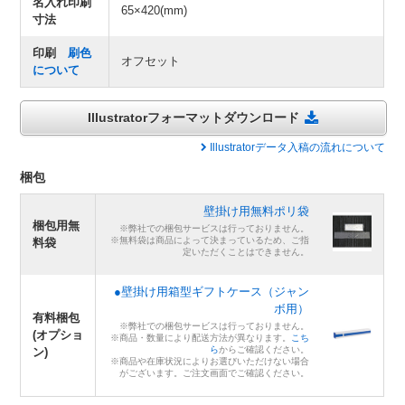
名入れ印刷
65×420(mm)
寸法
印刷
刷色
オフセット
について
Illustratorフォーマットダウンロード
Illustratorデータ入稿の流れについて
梱包
壁掛け用無料ポリ袋
梱包用無
※弊社での梱包サービスは行っておりません。
※無料袋は商品によって決まっているため、ご指
料袋
定いただくことはできません。
●壁掛け用箱型ギフトケース（ジャン
ボ用）
有料梱包
※弊社での梱包サービスは行っておりません。
(オプショ
※商品・数量により配送方法が異なります。
こち
ら
からご確認ください。
ン)
※商品や在庫状況によりお選びいただけない場合
がございます。ご注文画面でご確認ください。