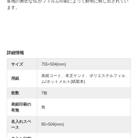
各地の勇壮なSLがフィルム印刷によって鮮明に映し出されてい
ます。
詳細情報
サイズ
755×504(mm)
表紙コート、本文ケント、ポリエステルフィル
用紙
ム/ホットメルト(紙製本)
枚数
7枚
表紙印刷の
無
有無
名入れスペ
85×504(mm)
ース