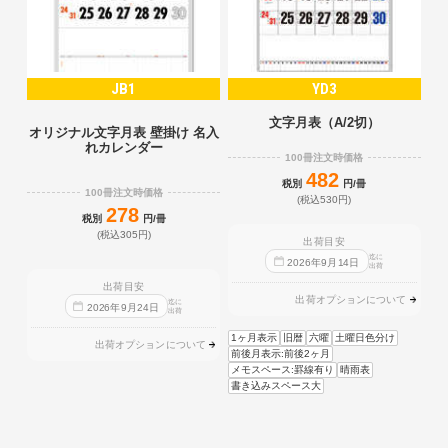
JB1
YD3
文字月表（A/2切）
オリジナル文字月表 壁掛け 名入
れカレンダー
100冊注文時価格
482
税別
円/冊
100冊注文時価格
(税込530円)
278
税別
円/冊
(税込305円)
出荷目安
迄に
2026
年
9
月
14
日
出荷
出荷目安
出荷オプションについて
迄に
2026
年
9
月
24
日
出荷
1ヶ月表示
旧暦
六曜
土曜日色分け
出荷オプションについて
前後月表示:前後2ヶ月
メモスペース:罫線有り
晴雨表
書き込みスペース大