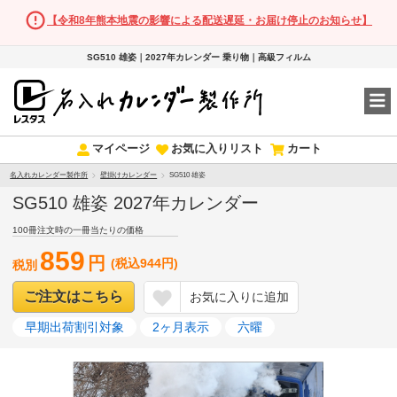
【令和8年熊本地震の影響による配送遅延・お届け停止のお知らせ】
SG510 雄姿｜2027年カレンダー 乗り物｜高級フィルム
マイページ
お気に入りリスト
カート
名入れカレンダー製作所
壁掛けカレンダー
SG510 雄姿
SG510 雄姿 2027年カレンダー
100冊注文時の一冊当たりの価格
859
円
(税込944円)
税別
ご注文はこちら
お気に入りに追加
早期出荷割引対象
2ヶ月表示
六曜