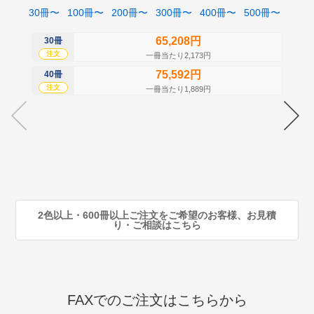
30冊〜
100冊〜
200冊〜
300冊〜
400冊〜
500冊〜
65,208円
30冊
50
注文
注
一冊当たり2,173円
75,592円
40冊
60
注文
注
一冊当たり1,889円
70
注
80
注
90
注
2色以上・600冊以上ご注文をご希望のお客様、お見積
り・ご相談はこちら
FAXでのご注文はこちらから