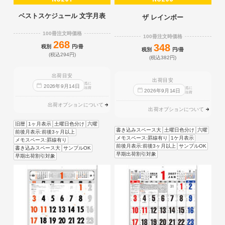
ベストスケジュール 文字月表
ザ レインボー
100冊注文時価格
100冊注文時価格
268
348
税別
円/冊
税別
円/冊
(税込294円)
(税込382円)
出荷目安
出荷目安
迄に
2026
年
9
月
14
日
出荷
迄に
2026
年
9
月
14
日
出荷
出荷オプションについて
出荷オプションについて
旧暦
1ヶ月表示
土曜日色分け
六曜
書き込みスペース大
土曜日色分け
六曜
前後月表示:前後3ヶ月以上
メモスペース:罫線有り
1ケ月表示
メモスペース:罫線有り
前後月表示:前後3ヶ月以上
サンプルOK
書き込みスペース大
サンプルOK
早期出荷割引対象
早期出荷割引対象