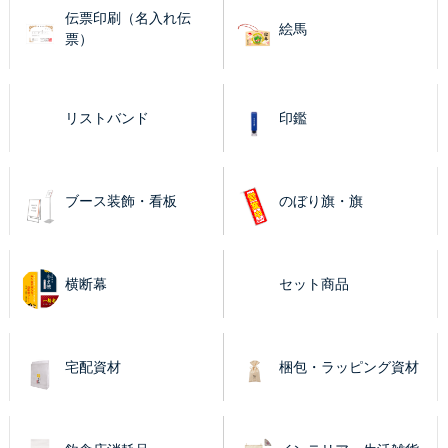
伝票印刷（名入れ伝
絵馬
票）
リストバンド
印鑑
ブース装飾・看板
のぼり旗・旗
横断幕
セット商品
宅配資材
梱包・ラッピング資材