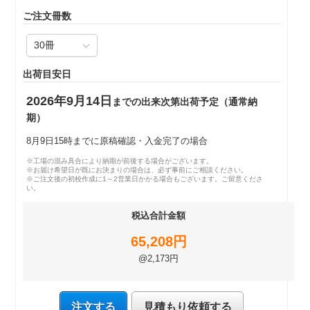
ご注文冊数
出荷目安日
2026年9月14日
までの出来次第出荷予定（通常納
期）
8月9日15時までに原稿確認・入金完了の場合
※工場の混み具合により納期が前後する場合がございます。
※お届け希望日が既にお決まりの場合は、必ず事前にご相談ください。
※ご注文後の初校作成に1～2営業日かかる場合もございます。ご留意くださ
い。
税込合計金額
65,208円
@2,173円
注文する
見積もり依頼する