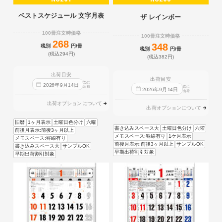
ベストスケジュール 文字月表
ザ レインボー
100冊注文時価格
100冊注文時価格
268
348
税別
円/冊
税別
円/冊
(税込294円)
(税込382円)
出荷目安
出荷目安
迄に
2026
年
9
月
14
日
出荷
迄に
2026
年
9
月
14
日
出荷
出荷オプションについて
出荷オプションについて
旧暦
1ヶ月表示
土曜日色分け
六曜
書き込みスペース大
土曜日色分け
六曜
前後月表示:前後3ヶ月以上
メモスペース:罫線有り
1ケ月表示
メモスペース:罫線有り
前後月表示:前後3ヶ月以上
サンプルOK
書き込みスペース大
サンプルOK
早期出荷割引対象
早期出荷割引対象