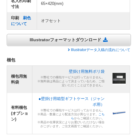
名入れ印刷
65×420(mm)
寸法
印刷
刷色
オフセット
について
Illustratorフォーマットダウンロード
Illustratorデータ入稿の流れについて
梱包
壁掛け用無料ポリ袋
梱包用無
※弊社での梱包サービスは行っておりません。
※無料袋は商品によって決まっているため、ご指
料袋
定いただくことはできません。
●壁掛け用箱型ギフトケース（ジャン
ボ用）
有料梱包
※弊社での梱包サービスは行っておりません。
(オプショ
※商品・数量により配送方法が異なります。
こち
ら
からご確認ください。
ン)
※商品や在庫状況によりお選びいただけない場合
がございます。ご注文画面でご確認ください。