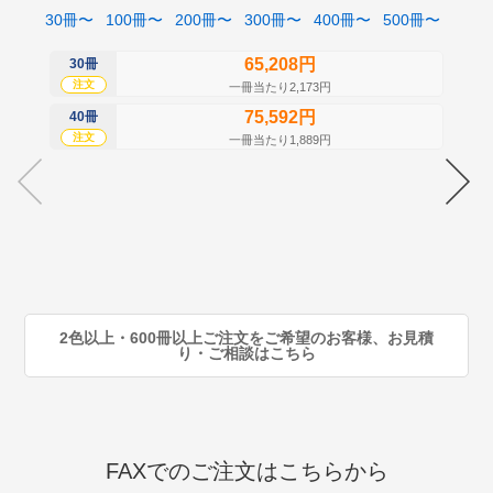
30冊〜
100冊〜
200冊〜
300冊〜
400冊〜
500冊〜
65,208円
30冊
50
注文
注
一冊当たり2,173円
75,592円
40冊
60
注文
注
一冊当たり1,889円
70
注
80
注
90
注
2色以上・600冊以上ご注文をご希望のお客様、お見積
り・ご相談はこちら
FAXでのご注文はこちらから