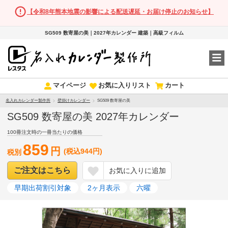
【令和8年熊本地震の影響による配送遅延・お届け停止のお知らせ】
SG509 数寄屋の美｜2027年カレンダー 建築｜高級フィルム
マイページ
お気に入りリスト
カート
名入れカレンダー製作所
壁掛けカレンダー
SG509 数寄屋の美
SG509 数寄屋の美 2027年カレンダー
100冊注文時の一冊当たりの価格
859
円
(税込944円)
税別
ご注文はこちら
お気に入りに追加
早期出荷割引対象
2ヶ月表示
六曜