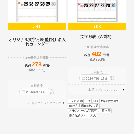
JB1
YD3
文字月表（A/2切）
オリジナル文字月表 壁掛け 名入
れカレンダー
100冊注文時価格
482
税別
円/冊
100冊注文時価格
(税込530円)
278
税別
円/冊
(税込305円)
出荷目安
迄に
2026
年
9
月
14
日
出荷
出荷目安
出荷オプションについて
迄に
2026
年
9
月
24
日
出荷
1ヶ月表示
旧暦
六曜
土曜日色分け
出荷オプションについて
前後月表示:前後2ヶ月
メモスペース:罫線有り
晴雨表
書き込みスペース大