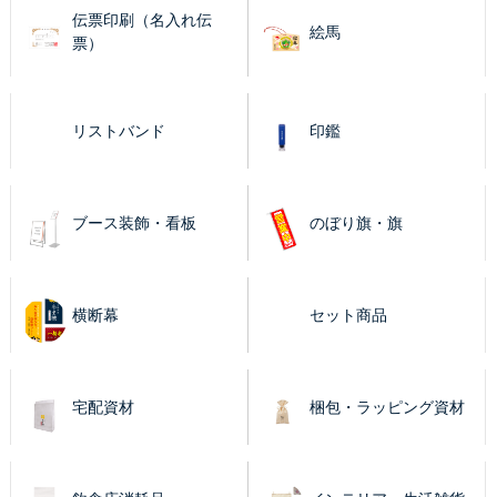
伝票印刷（名入れ伝
絵馬
票）
リストバンド
印鑑
ブース装飾・看板
のぼり旗・旗
横断幕
セット商品
宅配資材
梱包・ラッピング資材