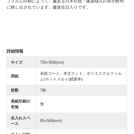
フィルム印刷によって、趣ある日本伝統・建築様式の美が鮮明
に映し出されています。建築吉日入りです。
詳細情報
サイズ
755×504(mm)
表紙コート、本文ケント、ポリエステルフィル
用紙
ム/ホットメルト(紙製本)
枚数
7枚
表紙印刷の
無
有無
名入れスペ
85×504(mm)
ース