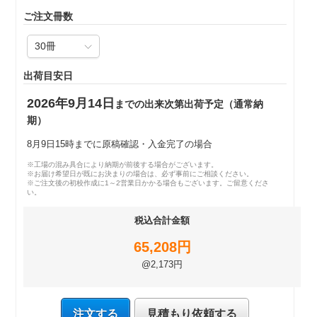
ご注文冊数
出荷目安日
2026年9月14日
までの出来次第出荷予定（通常納
期）
8月9日15時までに原稿確認・入金完了の場合
※工場の混み具合により納期が前後する場合がございます。
※お届け希望日が既にお決まりの場合は、必ず事前にご相談ください。
※ご注文後の初校作成に1～2営業日かかる場合もございます。ご留意くださ
い。
税込合計金額
65,208円
@2,173円
注文する
見積もり依頼する