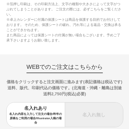
※箔押し印刷は、その印刷方法上、文字の種類や大きさによって文字がつ
ぶれてしまうことがあります。 ご注文の際には、必ずこちらをご覧くださ
い。
※卓上カレンダーに付属の保護シートは商品を保護する目的でお付けして
おります。 そのため、保護シートの破れ、汚れ等による返品・交換は承る
ことができかねます。
また商品によっては保護シートの付属が無い場合もございます。予めご了
承下さいますようお願い致します。
WEBでのご注文はこちらから
価格をクリックすると注文画面に進みます(表記価格は税込です)
送料、版代、印刷代込の価格です。(北海道・沖縄・離島は別途
送料2,750円(税込)必要)
名入れあり
名入れ無し
名入れ内容を入力して注文の場合/昨年の
原稿をご利用の場合/Illustrator入稿の場
合