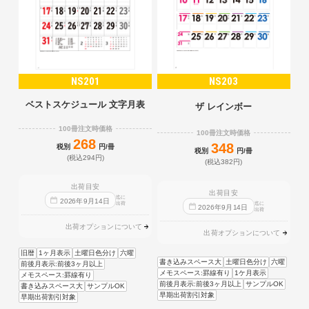
NS201
NS203
ベストスケジュール 文字月表
ザ レインボー
100冊注文時価格
100冊注文時価格
268
348
税別
円/冊
税別
円/冊
(税込294円)
(税込382円)
出荷目安
出荷目安
迄に
2026
年
9
月
14
日
出荷
迄に
2026
年
9
月
14
日
出荷
出荷オプションについて
出荷オプションについて
旧暦
1ヶ月表示
土曜日色分け
六曜
書き込みスペース大
土曜日色分け
六曜
前後月表示:前後3ヶ月以上
メモスペース:罫線有り
1ケ月表示
メモスペース:罫線有り
前後月表示:前後3ヶ月以上
サンプルOK
書き込みスペース大
サンプルOK
早期出荷割引対象
早期出荷割引対象