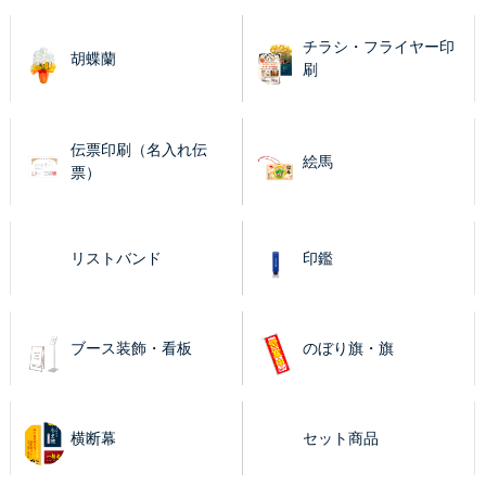
チラシ・フライヤー印
胡蝶蘭
刷
伝票印刷（名入れ伝
絵馬
票）
リストバンド
印鑑
ブース装飾・看板
のぼり旗・旗
横断幕
セット商品