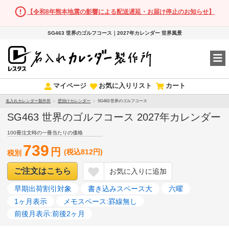
【令和8年熊本地震の影響による配送遅延・お届け停止のお知らせ】
SG463 世界のゴルフコース｜2027年カレンダー 世界風景
マイページ
お気に入りリスト
カート
名入れカレンダー製作所
壁掛けカレンダー
SG463 世界のゴルフコース
SG463 世界のゴルフコース 2027年カレンダー
100冊注文時の一冊当たりの価格
739
円
(税込812円)
税別
ご注文はこちら
お気に入りに追加
早期出荷割引対象
書き込みスペース大
六曜
1ヶ月表示
メモスペース:罫線無し
前後月表示:前後2ヶ月