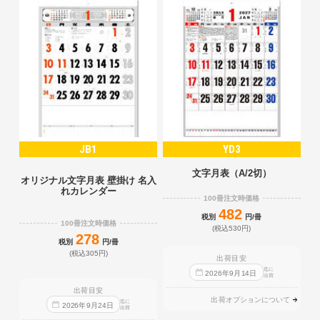
JB1
YD3
文字月表（A/2切）
オリジナル文字月表 壁掛け 名入
れカレンダー
100冊注文時価格
482
税別
円/冊
100冊注文時価格
(税込530円)
278
税別
円/冊
(税込305円)
出荷目安
迄に
2026
年
9
月
14
日
出荷
出荷目安
出荷オプションについて
迄に
2026
年
9
月
24
日
出荷