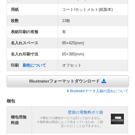
用紙
コート/ホットメルト(紙製本)
枚数
13枚
表紙印刷の有無
有
名入れスペース
85×425(mm)
名入れ印刷寸法
65×385(mm)
印刷
刷色について
オフセット
Illustratorフォーマットダウンロード
Illustratorデータ入稿の流れについて
梱包
壁掛け用無料ポリ袋
梱包用無
※弊社での梱包サービスは行っておりません。
※無料袋は商品によって決まっているため、ご指
料袋
定いただくことはできません。