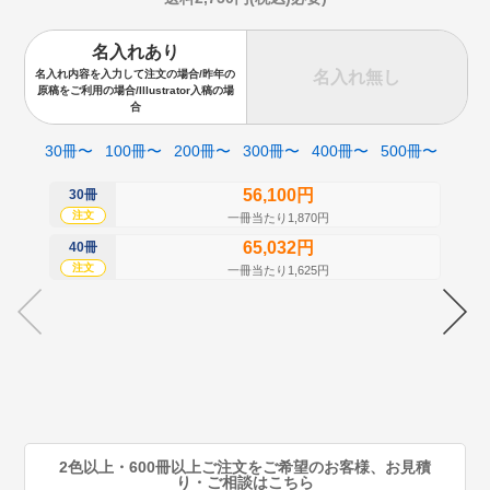
名入れあり
名入れ無し
名入れ内容を入力して注文の場合/昨年の
原稿をご利用の場合/Illustrator入稿の場
合
30冊〜
100冊〜
200冊〜
300冊〜
400冊〜
500冊〜
56,100円
30冊
50
注文
注
一冊当たり1,870円
65,032円
40冊
60
注文
注
一冊当たり1,625円
70
注
80
注
90
注
2色以上・600冊以上ご注文をご希望のお客様、お見積
り・ご相談はこちら