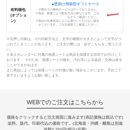
●壁掛け用箱型ギフトケース
有料梱包
※弊社での梱包サービスは行っておりません。
※商品・数量により配送方法が異なります。
こち
(オプショ
ら
からご確認ください。
ン)
※商品や在庫状況によりお選びいただけない場合
がございます。ご注文画面でご確認ください。
※箔押し印刷は、その印刷方法上、文字の種類や大きさによって文字がつ
ぶれてしまうことがあります。 ご注文の際には、必ずこちらをご覧くださ
い。
※卓上カレンダーに付属の保護シートは商品を保護する目的でお付けして
おります。 そのため、保護シートの破れ、汚れ等による返品・交換は承る
ことができかねます。
また商品によっては保護シートの付属が無い場合もございます。予めご了
承下さいますようお願い致します。
WEBでのご注文はこちらから
価格をクリックすると注文画面に進みます(表記価格は税込です)
送料、版代、印刷代込の価格です。(北海道・沖縄・離島は別途
送料2,750円(税込)必要)