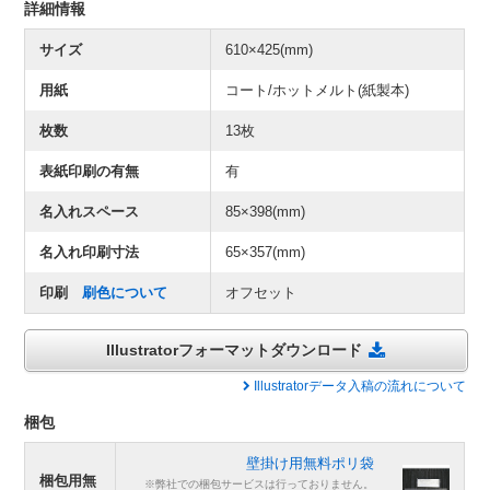
詳細情報
サイズ
610×425(mm)
用紙
コート/ホットメルト(紙製本)
枚数
13枚
表紙印刷の有無
有
名入れスペース
85×398(mm)
名入れ印刷寸法
65×357(mm)
印刷
刷色について
オフセット
Illustratorフォーマットダウンロード
Illustratorデータ入稿の流れについて
梱包
壁掛け用無料ポリ袋
梱包用無
※弊社での梱包サービスは行っておりません。