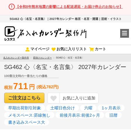
【令和8年熊本地震の影響による配送遅延・お届け停止のお知らせ】
SG462 心〈名宝・名言集〉｜2027年カレンダー 格言・名言・開運｜芸術・イラスト
マイページ
お気に入りリスト
カート
名入れカレンダー製作所
壁掛けカレンダー
SG462 心〈名宝・名言集〉
SG462 心〈名宝・名言集〉 2027年カレンダー
100冊注文時の一冊当たりの価格
711
円
(税込782円)
税別
ご注文はこちら
お気に入りに追加
早期出荷割引対象
土曜日色分け
六曜
1ヶ月表示
メモスペース:罫線無し
前後月表示:前後2ヶ月
旧暦
書き込みスペース大