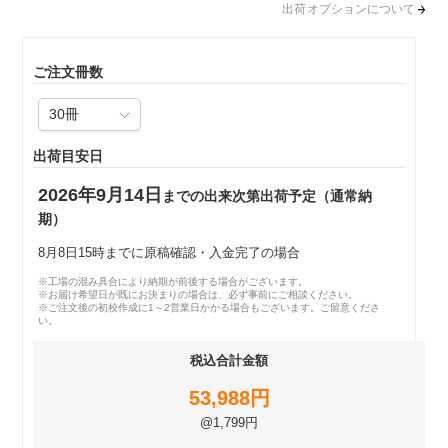
出荷オプションについて
ご注文冊数
出荷目安日
2026年9月14日
までの出来次第出荷予定（通常納
期）
8月8日15時までに原稿確認・入金完了の場合
※工場の混み具合により納期が前後する場合がございます。
※お届け希望日が既にお決まりの場合は、必ず事前にご相談ください。
※ご注文後の初校作成に1～2営業日かかる場合もございます。ご留意くださ
い。
税込合計金額
53,988円
@1,799円