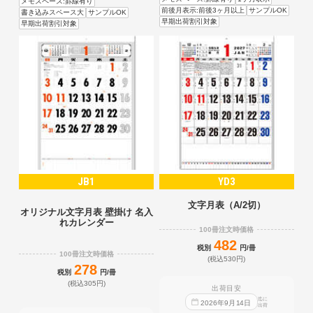
メモスペース:罫線有り
前後月表示:前後3ヶ月以上
サンプルOK
書き込みスペース大
サンプルOK
早期出荷割引対象
早期出荷割引対象
JB1
YD3
文字月表（A/2切）
オリジナル文字月表 壁掛け 名入
れカレンダー
100冊注文時価格
482
税別
円/冊
100冊注文時価格
(税込530円)
278
税別
円/冊
(税込305円)
出荷目安
迄に
2026
年
9
月
14
日
出荷