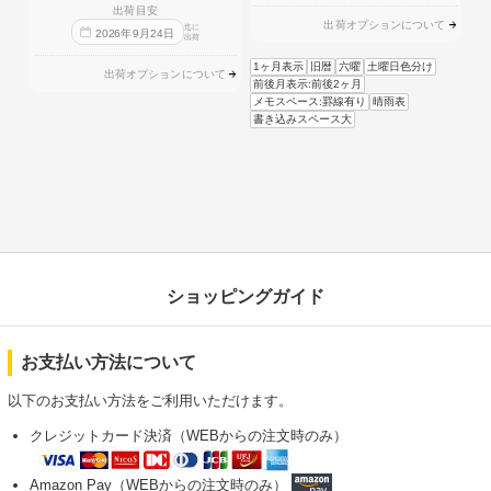
出荷目安
出荷オプションについて
迄に
2026
年
9
月
24
日
出荷
1ヶ月表示
旧暦
六曜
土曜日色分け
出荷オプションについて
前後月表示:前後2ヶ月
メモスペース:罫線有り
晴雨表
書き込みスペース大
ショッピングガイド
お支払い方法について
以下のお支払い方法をご利用いただけます。
クレジットカード決済（WEBからの注文時のみ）
Amazon Pay（WEBからの注文時のみ）