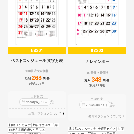
NS201
NS203
ベストスケジュール 文字月表
ザ レインボー
100冊注文時価格
100冊注文時価格
268
348
税別
円/冊
税別
円/冊
(税込294円)
(税込382円)
出荷目安
出荷目安
迄に
2026
年
9
月
14
日
出荷
迄に
2026
年
9
月
14
日
出荷
出荷オプションについて
出荷オプションについて
旧暦
1ヶ月表示
土曜日色分け
六曜
書き込みスペース大
土曜日色分け
六曜
前後月表示:前後3ヶ月以上
メモスペース:罫線有り
1ケ月表示