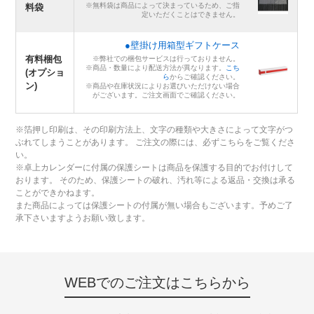
※無料袋は商品によって決まっているため、ご指
料袋
定いただくことはできません。
●壁掛け用箱型ギフトケース
有料梱包
※弊社での梱包サービスは行っておりません。
※商品・数量により配送方法が異なります。
こち
(オプショ
ら
からご確認ください。
ン)
※商品や在庫状況によりお選びいただけない場合
がございます。ご注文画面でご確認ください。
※箔押し印刷は、その印刷方法上、文字の種類や大きさによって文字がつ
ぶれてしまうことがあります。 ご注文の際には、必ずこちらをご覧くださ
い。
※卓上カレンダーに付属の保護シートは商品を保護する目的でお付けして
おります。 そのため、保護シートの破れ、汚れ等による返品・交換は承る
ことができかねます。
また商品によっては保護シートの付属が無い場合もございます。予めご了
承下さいますようお願い致します。
WEBでのご注文はこちらから