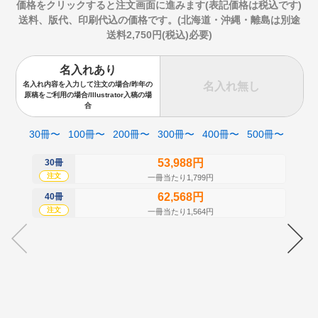
価格をクリックすると注文画面に進みます(表記価格は税込です)
送料、版代、印刷代込の価格です。(北海道・沖縄・離島は別途
送料2,750円(税込)必要)
名入れあり
名入れ無し
名入れ内容を入力して注文の場合/昨年の
原稿をご利用の場合/Illustrator入稿の場
合
30冊〜
100冊〜
200冊〜
300冊〜
400冊〜
500冊〜
53,988円
30冊
50
注文
注
一冊当たり1,799円
62,568円
40冊
60
注文
注
一冊当たり1,564円
70
注
80
注
90
注