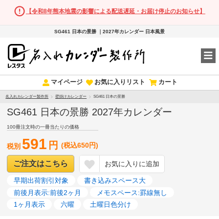
【令和8年熊本地震の影響による配送遅延・お届け停止のお知らせ】
SG461 日本の景勝 ｜2027年カレンダー 日本風景
マイページ
お気に入りリスト
カート
名入れカレンダー製作所
壁掛けカレンダー
SG461 日本の景勝
SG461 日本の景勝 2027年カレンダー
100冊注文時の一冊当たりの価格
591
円
(税込650円)
税別
ご注文はこちら
お気に入りに追加
早期出荷割引対象
書き込みスペース大
前後月表示:前後2ヶ月
メモスペース:罫線無し
1ヶ月表示
六曜
土曜日色分け