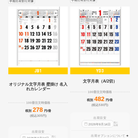
早期出荷割引対象
早期出荷割引対象
JB1
YD3
文字月表（A/2切）
オリジナル文字月表 壁掛け 名入
れカレンダー
100冊注文時価格
482
税別
円/冊
100冊注文時価格
(税込530円)
278
税別
円/冊
(税込305円)
出荷目安
迄に
2026
年
9
月
14
日
出荷
出荷目安
出荷オプションについて
迄に