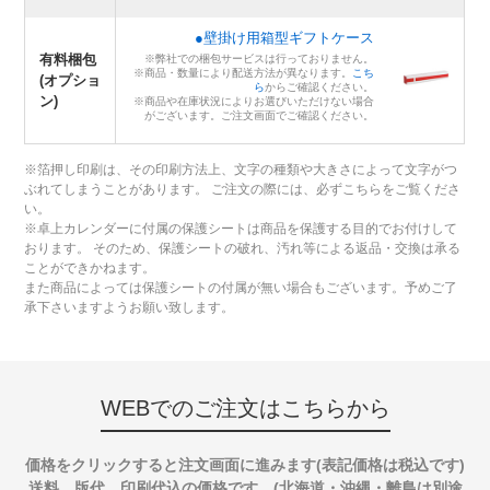
●壁掛け用箱型ギフトケース
有料梱包
※弊社での梱包サービスは行っておりません。
※商品・数量により配送方法が異なります。
こち
(オプショ
ら
からご確認ください。
ン)
※商品や在庫状況によりお選びいただけない場合
がございます。ご注文画面でご確認ください。
※箔押し印刷は、その印刷方法上、文字の種類や大きさによって文字がつ
ぶれてしまうことがあります。 ご注文の際には、必ずこちらをご覧くださ
い。
※卓上カレンダーに付属の保護シートは商品を保護する目的でお付けして
おります。 そのため、保護シートの破れ、汚れ等による返品・交換は承る
ことができかねます。
また商品によっては保護シートの付属が無い場合もございます。予めご了
承下さいますようお願い致します。
WEBでのご注文はこちらから
価格をクリックすると注文画面に進みます(表記価格は税込です)
送料、版代、印刷代込の価格です。(北海道・沖縄・離島は別途