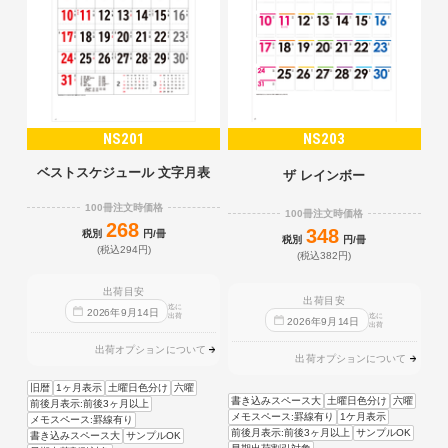
NS201
NS203
ベストスケジュール 文字月表
ザ レインボー
100冊注文時価格
100冊注文時価格
268
348
税別
円/冊
税別
円/冊
(税込294円)
(税込382円)
出荷目安
出荷目安
迄に
2026
年
9
月
14
日
出荷
迄に
2026
年
9
月
14
日
出荷
出荷オプションについて
出荷オプションについて
旧暦
1ヶ月表示
土曜日色分け
六曜
書き込みスペース大
土曜日色分け
六曜
前後月表示:前後3ヶ月以上
メモスペース:罫線有り
1ケ月表示
メモスペース:罫線有り
前後月表示:前後3ヶ月以上
サンプルOK
書き込みスペース大
サンプルOK