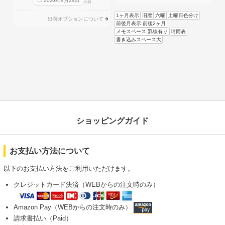
2026
年
9
月
24
日
出荷
1ヶ月表示
旧暦
六曜
土曜日色分け
出荷オプションについて
前後月表示:前後2ヶ月
メモスペース:罫線有り
晴雨表
書き込みスペース大
ショッピングガイド
お支払い方法について
以下のお支払い方法をご利用いただけます。
クレジットカード決済（WEBからの注文時のみ）
Amazon Pay（WEBからの注文時のみ）
請求書払い（Paid）