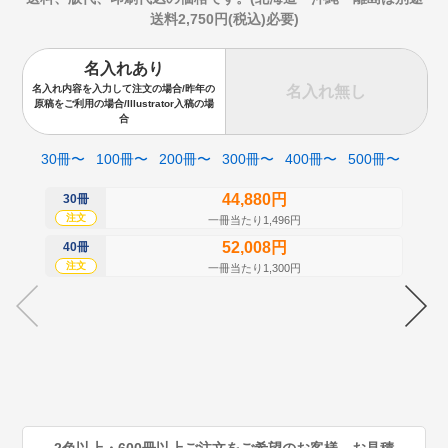
送料2,750円(税込)必要)
名入れあり
名入れ無し
名入れ内容を入力して注文の場合/昨年の
原稿をご利用の場合/Illustrator入稿の場
合
30冊〜
100冊〜
200冊〜
300冊〜
400冊〜
500冊〜
44,880円
30冊
50
注文
注
一冊当たり1,496円
52,008円
40冊
60
注文
注
一冊当たり1,300円
70
注
80
注
90
注