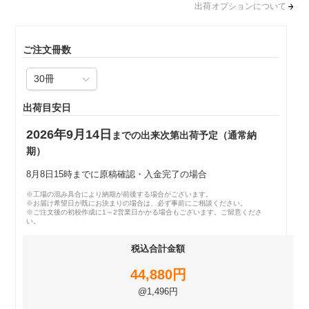
出荷オプションについて
ご注文冊数
出荷目安日
2026年9月14日
までの出来次第出荷予定（通常納
期）
8月8日15時までに原稿確認・入金完了の場合
※工場の混み具合により納期が前後する場合がございます。
※お届け希望日が既にお決まりの場合は、必ず事前にご相談ください。
※ご注文後の初校作成に1～2営業日かかる場合もございます。ご留意くださ
い。
税込合計金額
44,880円
@1,496円