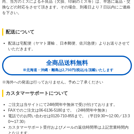
尚、当方のミスによる不良品（欠損、印刷のミス等）は、早急に返品・交
換などの対応をさせて頂きます。その場合、到着日より７日以内にご連絡
を下さい。
配送について
配送は宅配便（ヤマト運輸 、日本郵便、佐川急便）よりお送りさせて
いただきます。
全商品送料無料
※北海道・沖縄・離島は2,750円(税込)を頂戴いたします
※海外への発送は行っておりません。予めご了承ください
カスタマーサポートについて
ご注文は当サイトにて24時間年中無休で受け付けております。
FAXでのご注文は06-6136-5180まで。（24時間年中無休）
電話でのお問い合わせは0120-710-855まで。（平日9:30〜12:00／13:3
0〜17:30）
カスタマーサポート受付およびメールの返信時間帯は上記営業時間内
となります。