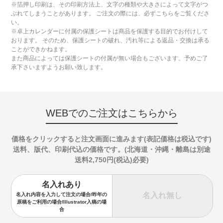
※箔押し印刷は、その印刷方法上、文字の種類や大きさによって文字がつ
ぶれてしまうことがあります。 ご注文の際には、必ずこちらをご覧くださ
い。
※卓上カレンダーに付属の保護シートは商品を保護する目的でお付けして
おります。 そのため、保護シートの破れ、汚れ等による返品・交換は承る
ことができかねます。
また商品によっては保護シートの付属が無い場合もございます。予めご了
承下さいますようお願い致します。
WEBでのご注文はこちらから
価格をクリックすると注文画面に進みます(表記価格は税込です)
送料、版代、印刷代込の価格です。(北海道・沖縄・離島は別途
送料2,750円(税込)必要)
名入れあり
名入れ無し
名入れ内容を入力して注文の場合/昨年の
原稿をご利用の場合/Illustrator入稿の場
合