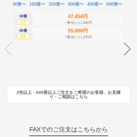
30冊〜
100冊〜
200冊〜
300冊〜
400冊〜
500冊〜
47,454円
30冊
50
注文
注
一冊当たり1,581円
55,000円
40冊
60
注文
注
一冊当たり1,375円
70
注
80
注
90
注
2色以上・600冊以上ご注文をご希望のお客様、お見積
り・ご相談はこちら
FAXでのご注文はこちらから