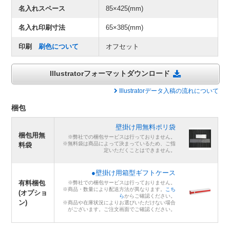
名入れスペース
85×425(mm)
名入れ印刷寸法
65×385(mm)
印刷
刷色について
オフセット
Illustratorフォーマットダウンロード
Illustratorデータ入稿の流れについて
梱包
壁掛け用無料ポリ袋
梱包用無
※弊社での梱包サービスは行っておりません。
※無料袋は商品によって決まっているため、ご指
料袋
定いただくことはできません。
●壁掛け用箱型ギフトケース
有料梱包
※弊社での梱包サービスは行っておりません。
※商品・数量により配送方法が異なります。
こち
(オプショ
ら
からご確認ください。
ン)
※商品や在庫状況によりお選びいただけない場合
がございます。ご注文画面でご確認ください。