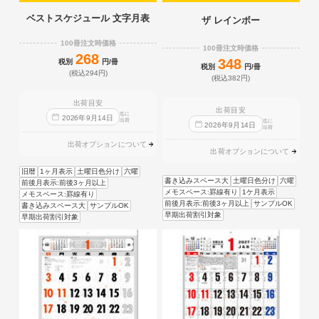
ベストスケジュール 文字月表
ザ レインボー
100冊注文時価格
100冊注文時価格
268
348
税別
円/冊
税別
円/冊
(税込294円)
(税込382円)
出荷目安
出荷目安
迄に
2026
年
9
月
14
日
出荷
迄に
2026
年
9
月
14
日
出荷
出荷オプションについて
出荷オプションについて
旧暦
1ヶ月表示
土曜日色分け
六曜
書き込みスペース大
土曜日色分け
六曜
前後月表示:前後3ヶ月以上
メモスペース:罫線有り
1ケ月表示
メモスペース:罫線有り
前後月表示:前後3ヶ月以上
サンプルOK
書き込みスペース大
サンプルOK
早期出荷割引対象
早期出荷割引対象