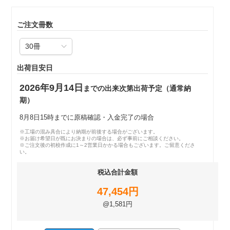
ご注文冊数
出荷目安日
2026年9月14日
までの出来次第出荷予定（通常納
期）
8月8日15時までに原稿確認・入金完了の場合
※工場の混み具合により納期が前後する場合がございます。
※お届け希望日が既にお決まりの場合は、必ず事前にご相談ください。
※ご注文後の初校作成に1～2営業日かかる場合もございます。ご留意くださ
い。
税込合計金額
47,454円
@1,581円