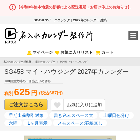
【令和8年熊本地震の影響による配送遅延・お届け停止のお知らせ】
SG458 マイ・ハウジング｜2027年カレンダー 建築
マイページ
お気に入りリスト
カート
名入れカレンダー製作所
壁掛けカレンダー
SG458 マイ・ハウジング
SG458 マイ・ハウジング 2027年カレンダー
100冊注文時の一冊当たりの価格
625
円
(税込687円)
税別
ご注文はこちら
お気に入りに追加
早期出荷割引対象
書き込みスペース大
土曜日色分け
六曜
1ヶ月表示
メモスペース:罫線無し