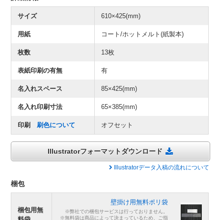
サイズ
610×425(mm)
用紙
コート/ホットメルト(紙製本)
枚数
13枚
表紙印刷の有無
有
名入れスペース
85×425(mm)
名入れ印刷寸法
65×385(mm)
印刷
刷色について
オフセット
Illustratorフォーマットダウンロード
Illustratorデータ入稿の流れについて
梱包
壁掛け用無料ポリ袋
梱包用無
※弊社での梱包サービスは行っておりません。
※無料袋は商品によって決まっているため、ご指
料袋