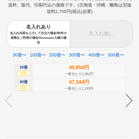
送料、版代、印刷代込の価格です。(北海道・沖縄・離島は別途
送料2,750円(税込)必要)
名入れあり
名入れ無し
名入れ内容を入力して注文の場合/昨年の
原稿をご利用の場合/Illustrator入稿の場
合
30冊〜
100冊〜
200冊〜
300冊〜
400冊〜
500冊〜
40,854円
30冊
50
注文
注
一冊当たり1,361円
47,344円
40冊
60
注文
注
一冊当たり1,183円
70
注
80
注
90
注