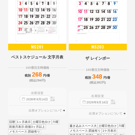
NS201
NS203
ベストスケジュール 文字月表
ザ レインボー
100冊注文時価格
100冊注文時価格
268
348
税別
円/冊
税別
円/冊
(税込294円)
(税込382円)
出荷目安
出荷目安
迄に
2026
年
9
月
14
日
出荷
迄に
2026
年
9
月
14
日
出荷
出荷オプションについて
出荷オプションについて
旧暦
1ヶ月表示
土曜日色分け
六曜
書き込みスペース大
土曜日色分け
六曜
前後月表示:前後3ヶ月以上
メモスペース:罫線有り
1ケ月表示
メモスペース:罫線有り