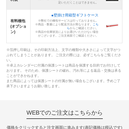
定いただくことはできません。
●壁掛け用箱型ギフトケース
有料梱包
※弊社での梱包サービスは行っておりません。
※商品・数量により配送方法が異なります。
こち
(オプショ
ら
からご確認ください。
ン)
※商品や在庫状況によりお選びいただけない場合
がございます。ご注文画面でご確認ください。
※箔押し印刷は、その印刷方法上、文字の種類や大きさによって文字がつ
ぶれてしまうことがあります。 ご注文の際には、必ずこちらをご覧くださ
い。
※卓上カレンダーに付属の保護シートは商品を保護する目的でお付けして
おります。 そのため、保護シートの破れ、汚れ等による返品・交換は承る
ことができかねます。
また商品によっては保護シートの付属が無い場合もございます。予めご了
承下さいますようお願い致します。
WEBでのご注文はこちらから
価格をクリックすると注文画面に進みます(表記価格は税込です)