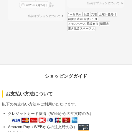
出荷オプションについて
迄に
2026
年
9
月
24
日
出荷
1ヶ月表示
旧暦
六曜
土曜日色分け
出荷オプションについて
前後月表示:前後2ヶ月
メモスペース:罫線有り
晴雨表
書き込みスペース大
ショッピングガイド
お支払い方法について
以下のお支払い方法をご利用いただけます。
クレジットカード決済（WEBからの注文時のみ）
Amazon Pay（WEBからの注文時のみ）