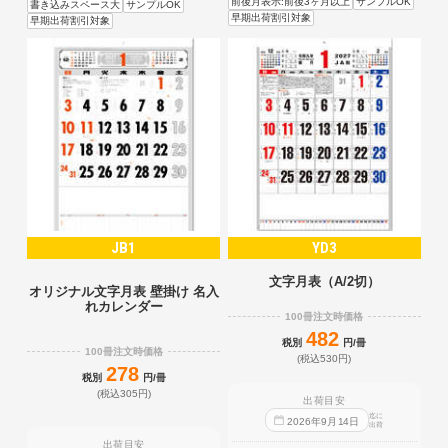
前後月表示:前後3ヶ月以上
サンプルOK
書き込みスペース大
サンプルOK
早期出荷割引対象
早期出荷割引対象
JB1
YD3
文字月表（A/2切）
オリジナル文字月表 壁掛け 名入
れカレンダー
100冊注文時価格
482
税別
円/冊
100冊注文時価格
(税込530円)
278
税別
円/冊
(税込305円)
出荷目安
迄に
2026
年
9
月
14
日
出荷
出荷目安