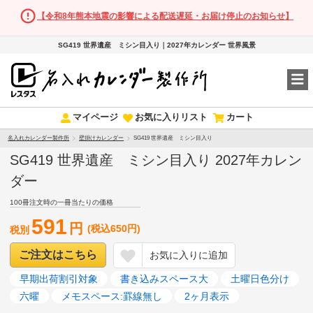
【令和8年熊本地震の影響による配送遅延・お届け停止のお知らせ】
SG419 世界遺産 ミシン目入り｜2027年カレンダー 世界風景
マイページ
お気に入りリスト
カート
名入れカレンダー製作所
壁掛けカレンダー
SG419 世界遺産 ミシン目入り
SG419 世界遺産 ミシン目入り 2027年カレン
ダー
100冊注文時の一冊当たりの価格
591
円
(税込650円)
税別
ご注文はこちら
お気に入りに追加
早期出荷割引対象
書き込みスペース大
土曜日色分け
六曜
メモスペース:罫線無し
2ヶ月表示