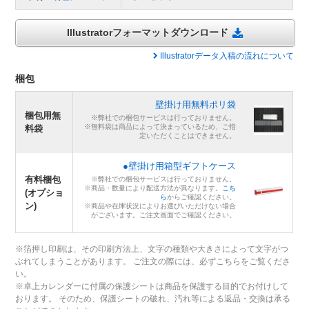
Illustratorフォーマットダウンロード
Illustratorデータ入稿の流れについて
梱包
壁掛け用無料ポリ袋
梱包用無
※弊社での梱包サービスは行っておりません。
※無料袋は商品によって決まっているため、ご指
料袋
定いただくことはできません。
●壁掛け用箱型ギフトケース
有料梱包
※弊社での梱包サービスは行っておりません。
※商品・数量により配送方法が異なります。
こち
(オプショ
ら
からご確認ください。
ン)
※商品や在庫状況によりお選びいただけない場合
がございます。ご注文画面でご確認ください。
※箔押し印刷は、その印刷方法上、文字の種類や大きさによって文字がつ
ぶれてしまうことがあります。 ご注文の際には、必ずこちらをご覧くださ
い。
※卓上カレンダーに付属の保護シートは商品を保護する目的でお付けして
おります。 そのため、保護シートの破れ、汚れ等による返品・交換は承る