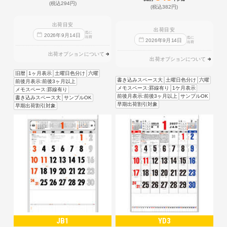
(税込294円)
(税込382円)
出荷目安
出荷目安
迄に
2026
年
9
月
14
日
出荷
迄に
2026
年
9
月
14
日
出荷
出荷オプションについて
出荷オプションについて
旧暦
1ヶ月表示
土曜日色分け
六曜
書き込みスペース大
土曜日色分け
六曜
前後月表示:前後3ヶ月以上
メモスペース:罫線有り
1ケ月表示
メモスペース:罫線有り
前後月表示:前後3ヶ月以上
サンプルOK
書き込みスペース大
サンプルOK
早期出荷割引対象
早期出荷割引対象
JB1
YD3