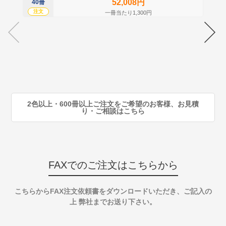
52,008円
40冊
60
注文
注
一冊当たり1,300円
70
注
80
注
90
注
2色以上・600冊以上ご注文をご希望のお客様、お見積
り・ご相談はこちら
FAXでのご注文はこちらから
こちらからFAX注文依頼書をダウンロードいただき、ご記入の
上 弊社までお送り下さい。