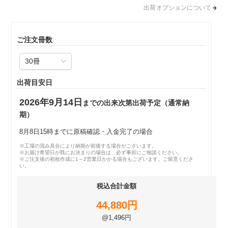
出荷オプションについて
ご注文冊数
出荷目安日
2026年9月14日
までの出来次第出荷予定（通常納
期）
8月8日15時までに原稿確認・入金完了の場合
※工場の混み具合により納期が前後する場合がございます。
※お届け希望日が既にお決まりの場合は、必ず事前にご相談ください。
※ご注文後の初校作成に1～2営業日かかる場合もございます。ご留意くださ
い。
税込合計金額
44,880円
@1,496円