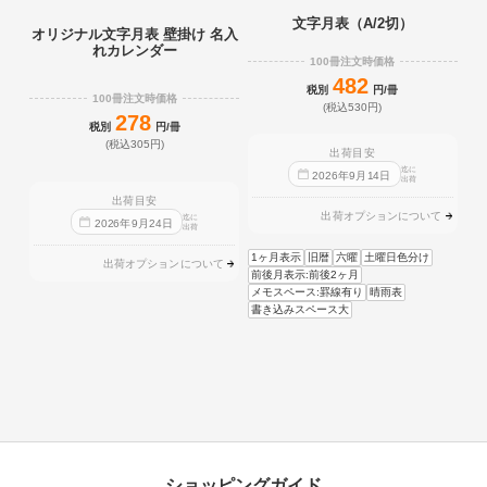
文字月表（A/2切）
オリジナル文字月表 壁掛け 名入
れカレンダー
100冊注文時価格
482
税別
円/冊
100冊注文時価格
(税込530円)
278
税別
円/冊
(税込305円)
出荷目安
迄に
2026
年
9
月
14
日
出荷
出荷目安
出荷オプションについて
迄に
2026
年
9
月
24
日
出荷
1ヶ月表示
旧暦
六曜
土曜日色分け
出荷オプションについて
前後月表示:前後2ヶ月
メモスペース:罫線有り
晴雨表
書き込みスペース大
ショッピングガイド