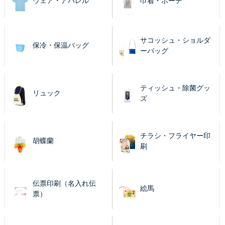
ウェア・アパレル
巾着・ポーチ
サコッシュ・ショルダ
保冷・保温バッグ
ーバッグ
ティッシュ・除菌グッ
リュック
ズ
チラシ・フライヤー印
胡蝶蘭
刷
伝票印刷（名入れ伝
絵馬
票）