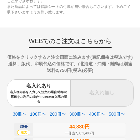
ことができかねます。
また商品によっては保護シートの付属が無い場合もございます。予めご了
承下さいますようお願い致します。
WEBでのご注文はこちらから
価格をクリックすると注文画面に進みます(表記価格は税込です)
送料、版代、印刷代込の価格です。(北海道・沖縄・離島は別途
送料2,750円(税込)必要)
名入れあり
名入れ無し
名入れ内容を入力して注文の場合/昨年の
原稿をご利用の場合/Illustrator入稿の場
合
30冊〜
100冊〜
200冊〜
300冊〜
400冊〜
500冊〜
44,880円
30冊
50
注文
注
一冊当たり1,496円