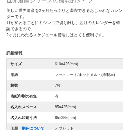
世界遺産シリーズの機能的タイプ
美しい世界遺産を2ヶ月たっぷりと満喫できるおしゃれなカレン
ダーです。
月が変わるごとにミシン目で切り離し、翌月のカレンダーを確
認できるので、
2ヶ月にわたるスケジュール管理にはとても便利です。
詳細情報
サイズ
610×425(mm)
用紙
マットコート/ホットメルト(紙製本)
枚数
7枚
表紙印刷の有無
有
名入れスペース
85×425(mm)
名入れ印刷寸法
65×385(mm)
印刷
刷色について
オフセット