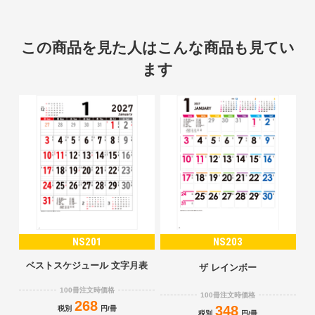
この商品を見た人はこんな商品も見てい
ます
NS201
NS203
ベストスケジュール 文字月表
ザ レインボー
100冊注文時価格
100冊注文時価格
268
348
税別
円/冊
税別
円/冊