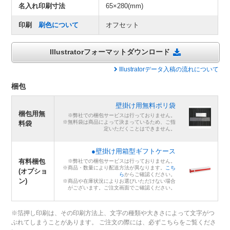
名入れ印刷寸法
65×280(mm)
印刷
刷色について
オフセット
Illustratorフォーマットダウンロード
Illustratorデータ入稿の流れについて
梱包
壁掛け用無料ポリ袋
梱包用無
※弊社での梱包サービスは行っておりません。
※無料袋は商品によって決まっているため、ご指
料袋
定いただくことはできません。
●壁掛け用箱型ギフトケース
有料梱包
※弊社での梱包サービスは行っておりません。
※商品・数量により配送方法が異なります。
こち
(オプショ
ら
からご確認ください。
ン)
※商品や在庫状況によりお選びいただけない場合
がございます。ご注文画面でご確認ください。
※箔押し印刷は、その印刷方法上、文字の種類や大きさによって文字がつ
ぶれてしまうことがあります。 ご注文の際には、必ずこちらをご覧くださ