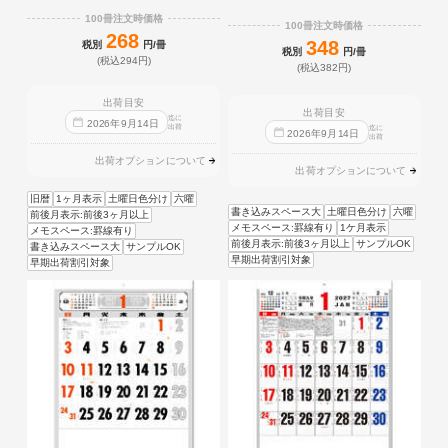
100冊注文時価格
100冊注文時価格
268
348
税別
円/冊
税別
円/冊
(税込294円)
(税込382円)
出荷目安
出荷目安
迄に
2026
年
9
月
14
日
出荷
迄に
2026
年
9
月
14
日
出荷
出荷オプションについて
出荷オプションについて
旧暦
1ヶ月表示
土曜日色分け
六曜
書き込みスペース大
土曜日色分け
六曜
前後月表示:前後3ヶ月以上
メモスペース:罫線有り
1ケ月表示
メモスペース:罫線有り
前後月表示:前後3ヶ月以上
サンプルOK
書き込みスペース大
サンプルOK
早期出荷割引対象
早期出荷割引対象