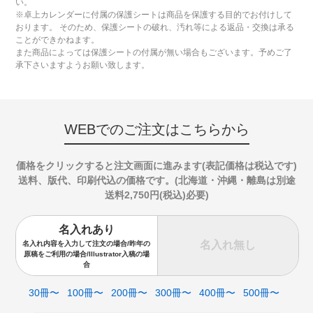
い。
※卓上カレンダーに付属の保護シートは商品を保護する目的でお付けして
おります。 そのため、保護シートの破れ、汚れ等による返品・交換は承る
ことができかねます。
また商品によっては保護シートの付属が無い場合もございます。予めご了
承下さいますようお願い致します。
WEBでのご注文はこちらから
価格をクリックすると注文画面に進みます(表記価格は税込です)
送料、版代、印刷代込の価格です。(北海道・沖縄・離島は別途
送料2,750円(税込)必要)
名入れあり
名入れ無し
名入れ内容を入力して注文の場合/昨年の
原稿をご利用の場合/Illustrator入稿の場
合
30冊〜
100冊〜
200冊〜
300冊〜
400冊〜
500冊〜