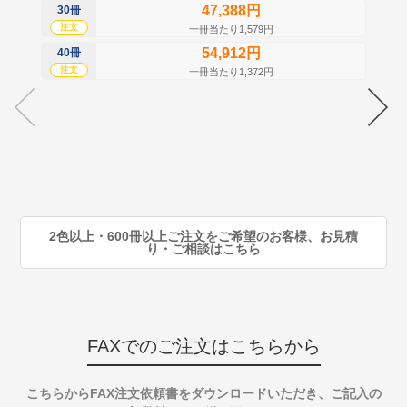
47,388円
30冊
50
注文
注
一冊当たり1,579円
54,912円
40冊
60
注文
注
一冊当たり1,372円
70
注
80
注
90
注
2色以上・600冊以上ご注文をご希望のお客様、お見積
り・ご相談はこちら
FAXでのご注文はこちらから
こちらからFAX注文依頼書をダウンロードいただき、ご記入の