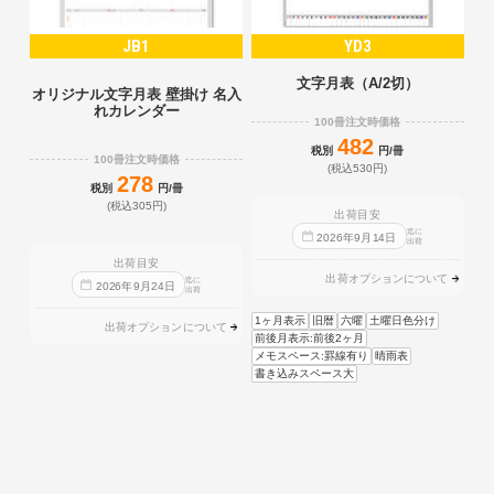
JB1
YD3
文字月表（A/2切）
オリジナル文字月表 壁掛け 名入
れカレンダー
100冊注文時価格
482
税別
円/冊
100冊注文時価格
(税込530円)
278
税別
円/冊
(税込305円)
出荷目安
迄に
2026
年
9
月
14
日
出荷
出荷目安
出荷オプションについて
迄に
2026
年
9
月
24
日
出荷
1ヶ月表示
旧暦
六曜
土曜日色分け
出荷オプションについて
前後月表示:前後2ヶ月
メモスペース:罫線有り
晴雨表
書き込みスペース大