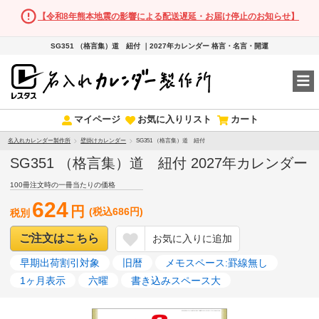
【令和8年熊本地震の影響による配送遅延・お届け停止のお知らせ】
SG351 （格言集）道 紐付 ｜2027年カレンダー 格言・名言・開運
マイページ
お気に入りリスト
カート
名入れカレンダー製作所
壁掛けカレンダー
SG351 （格言集）道 紐付
SG351 （格言集）道 紐付 2027年カレンダー
100冊注文時の一冊当たりの価格
624
円
(税込686円)
税別
ご注文はこちら
お気に入りに追加
早期出荷割引対象
旧暦
メモスペース:罫線無し
1ヶ月表示
六曜
書き込みスペース大