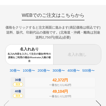
WEBでのご注文はこちらから
価格をクリックすると注文画面に進みます(表記価格は税込です)
送料、版代、印刷代込の価格です。(北海道・沖縄・離島は別途
送料2,750円(税込)必要)
名入れあり
名入れ無し
名入れ内容を入力して注文の場合/昨年の
原稿をご利用の場合/Illustrator入稿の場
合
30冊〜
100冊〜
200冊〜
300冊〜
400冊〜
500冊〜
42,372円
30冊
50
注文
注
一冊当たり1,412円
49,104円
40冊
60
注文
注
一冊当たり1,227円
70