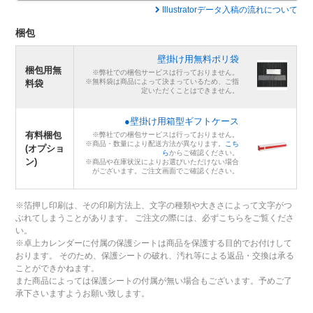
Illustratorデータ入稿の流れについて
梱包
壁掛け用無料ポリ袋
梱包用無
※弊社での梱包サービスは行っておりません。
※無料袋は商品によって決まっているため、ご指
料袋
定いただくことはできません。
●壁掛け用箱型ギフトケース
有料梱包
※弊社での梱包サービスは行っておりません。
※商品・数量により配送方法が異なります。
こち
(オプショ
ら
からご確認ください。
ン)
※商品や在庫状況によりお選びいただけない場合
がございます。ご注文画面でご確認ください。
※箔押し印刷は、その印刷方法上、文字の種類や大きさによって文字がつ
ぶれてしまうことがあります。 ご注文の際には、必ずこちらをご覧くださ
い。
※卓上カレンダーに付属の保護シートは商品を保護する目的でお付けして
おります。 そのため、保護シートの破れ、汚れ等による返品・交換は承る
ことができかねます。
また商品によっては保護シートの付属が無い場合もございます。予めご了
承下さいますようお願い致します。