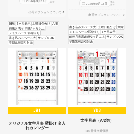
2026
年
9
月
14
日
出荷
迄に
2026
年
9
月
14
日
出荷
出荷オプションについて
出荷オプションについて
旧暦
1ヶ月表示
土曜日色分け
六曜
書き込みスペース大
土曜日色分け
六曜
前後月表示:前後3ヶ月以上
メモスペース:罫線有り
1ケ月表示
メモスペース:罫線有り
前後月表示:前後3ヶ月以上
サンプルOK
書き込みスペース大
サンプルOK
早期出荷割引対象
早期出荷割引対象
JB1
YD3
文字月表（A/2切）
オリジナル文字月表 壁掛け 名入
れカレンダー
100冊注文時価格