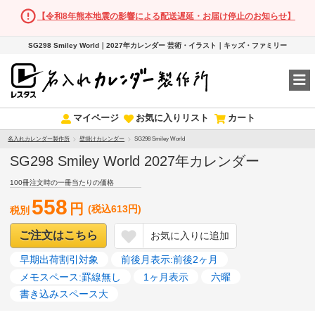
【令和8年熊本地震の影響による配送遅延・お届け停止のお知らせ】
SG298 Smiley World｜2027年カレンダー 芸術・イラスト｜キッズ・ファミリー
マイページ
お気に入りリスト
カート
名入れカレンダー製作所
壁掛けカレンダー
SG298 Smiley World
SG298 Smiley World 2027年カレンダー
100冊注文時の一冊当たりの価格
558
円
(税込613円)
税別
ご注文はこちら
お気に入りに追加
早期出荷割引対象
前後月表示:前後2ヶ月
メモスペース:罫線無し
1ヶ月表示
六曜
書き込みスペース大