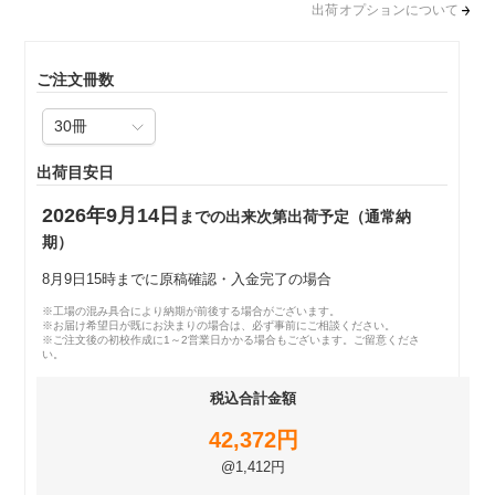
出荷オプションについて
ご注文冊数
出荷目安日
2026年9月14日
までの出来次第出荷予定（通常納
期）
8月9日15時までに原稿確認・入金完了の場合
※工場の混み具合により納期が前後する場合がございます。
※お届け希望日が既にお決まりの場合は、必ず事前にご相談ください。
※ご注文後の初校作成に1～2営業日かかる場合もございます。ご留意くださ
い。
税込合計金額
42,372円
@1,412円