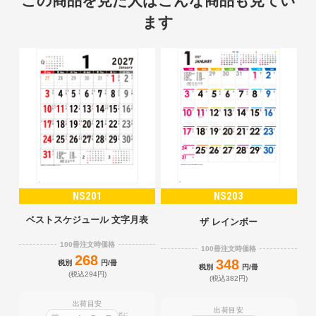
この商品を見た人はこんな商品も見てい
ます
NS201
NS203
ベストスケジュール 文字月表
ザ レインボー
100冊注文時価格
100冊注文時価格
268
348
税別
円/冊
税別
円/冊
(税込294円)
(税込382円)
出荷目安
出荷目安
迄に