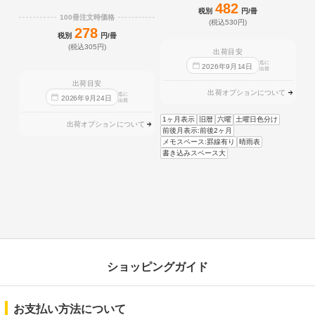
482
税別
円/冊
100冊注文時価格
(税込530円)
278
税別
円/冊
(税込305円)
出荷目安
迄に
2026
年
9
月
14
日
出荷
出荷目安
出荷オプションについて
迄に
2026
年
9
月
24
日
出荷
1ヶ月表示
旧暦
六曜
土曜日色分け
出荷オプションについて
前後月表示:前後2ヶ月
メモスペース:罫線有り
晴雨表
書き込みスペース大
ショッピングガイド
お支払い方法について