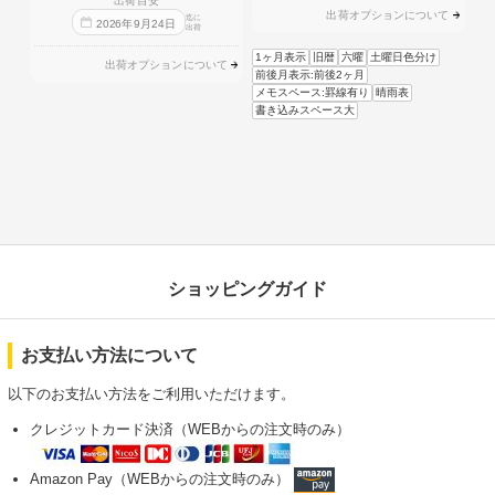
出荷目安
出荷オプションについて
迄に
2026
年
9
月
24
日
出荷
1ヶ月表示
旧暦
六曜
土曜日色分け
出荷オプションについて
前後月表示:前後2ヶ月
メモスペース:罫線有り
晴雨表
書き込みスペース大
ショッピングガイド
お支払い方法について
以下のお支払い方法をご利用いただけます。
クレジットカード決済（WEBからの注文時のみ）
Amazon Pay（WEBからの注文時のみ）