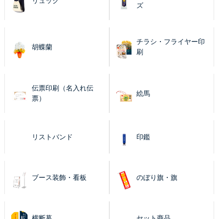
リュック
ズ
チラシ・フライヤー印
胡蝶蘭
刷
伝票印刷（名入れ伝
絵馬
票）
リストバンド
印鑑
ブース装飾・看板
のぼり旗・旗
横断幕
セット商品