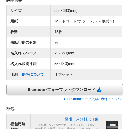
サイズ
535×380(mm)
用紙
マットコート/ホットメルト(紙製本)
枚数
13枚
表紙印刷の有無
有
名入れスペース
75×380(mm)
名入れ印刷寸法
55×340(mm)
印刷
刷色について
オフセット
Illustratorフォーマットダウンロード
Illustratorデータ入稿の流れについて
梱包
壁掛け用無料ポリ袋
梱包用無
※弊社での梱包サービスは行っておりません。
※無料袋は商品によって決まっているため、ご指