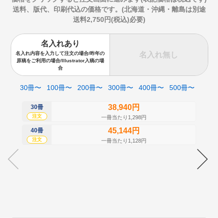
送料、版代、印刷代込の価格です。(北海道・沖縄・離島は別途
送料2,750円(税込)必要)
名入れあり
名入れ無し
名入れ内容を入力して注文の場合/昨年の
原稿をご利用の場合/Illustrator入稿の場
合
30冊〜
100冊〜
200冊〜
300冊〜
400冊〜
500冊〜
38,940円
30冊
50
注文
注
一冊当たり1,298円
45,144円
40冊
60
注文
注
一冊当たり1,128円
70
注
80
注
90
注