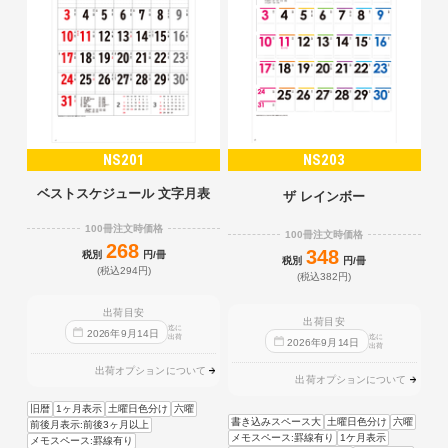
NS201
NS203
ベストスケジュール 文字月表
ザ レインボー
100冊注文時価格
100冊注文時価格
268
348
税別
円/冊
税別
円/冊
(税込294円)
(税込382円)
出荷目安
出荷目安
迄に
2026
年
9
月
14
日
出荷
迄に
2026
年
9
月
14
日
出荷
出荷オプションについて
出荷オプションについて
旧暦
1ヶ月表示
土曜日色分け
六曜
書き込みスペース大
土曜日色分け
六曜
前後月表示:前後3ヶ月以上
メモスペース:罫線有り
1ケ月表示
メモスペース:罫線有り