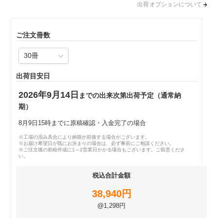
出荷オプションについて
ご注文冊数
出荷目安日
2026年9月14日
までの出来次第出荷予定（通常納
期）
8月9日15時までに原稿確認・入金完了の場合
※工場の混み具合により納期が前後する場合がございます。
※お届け希望日が既にお決まりの場合は、必ず事前にご相談ください。
※ご注文後の初校作成に1～2営業日かかる場合もございます。ご留意くださ
い。
税込合計金額
38,940円
@1,298円