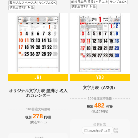
前後月表示:前後3ヶ月以上
サンプルOK
書き込みスペース大
サンプルOK
早期出荷割引対象
早期出荷割引対象
JB1
YD3
文字月表（A/2切）
オリジナル文字月表 壁掛け 名入
れカレンダー
100冊注文時価格
482
税別
円/冊
100冊注文時価格
(税込530円)
278
税別
円/冊
(税込305円)
出荷目安
迄に
2026
年
9
月
14
日
出荷