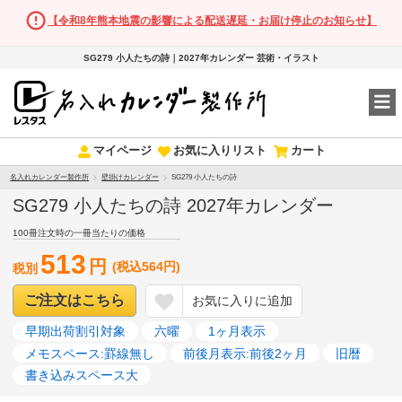
【令和8年熊本地震の影響による配送遅延・お届け停止のお知らせ】
SG279 小人たちの詩｜2027年カレンダー 芸術・イラスト
マイページ
お気に入りリスト
カート
名入れカレンダー製作所
壁掛けカレンダー
SG279 小人たちの詩
SG279 小人たちの詩 2027年カレンダー
100冊注文時の一冊当たりの価格
513
円
(税込564円)
税別
ご注文はこちら
お気に入りに追加
早期出荷割引対象
六曜
1ヶ月表示
メモスペース:罫線無し
前後月表示:前後2ヶ月
旧暦
書き込みスペース大