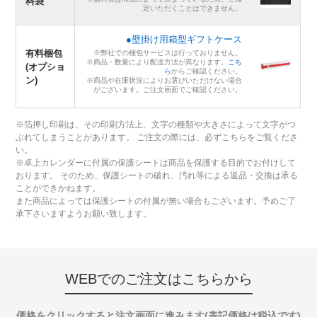
料袋
定いただくことはできません。
●壁掛け用箱型ギフトケース
有料梱包
※弊社での梱包サービスは行っておりません。
※商品・数量により配送方法が異なります。
こち
(オプショ
ら
からご確認ください。
ン)
※商品や在庫状況によりお選びいただけない場合
がございます。ご注文画面でご確認ください。
※箔押し印刷は、その印刷方法上、文字の種類や大きさによって文字がつ
ぶれてしまうことがあります。 ご注文の際には、必ずこちらをご覧くださ
い。
※卓上カレンダーに付属の保護シートは商品を保護する目的でお付けして
おります。 そのため、保護シートの破れ、汚れ等による返品・交換は承る
ことができかねます。
また商品によっては保護シートの付属が無い場合もございます。予めご了
承下さいますようお願い致します。
WEBでのご注文はこちらから
価格をクリックすると注文画面に進みます(表記価格は税込です)