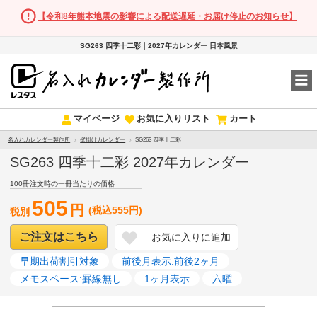
【令和8年熊本地震の影響による配送遅延・お届け停止のお知らせ】
SG263 四季十二彩｜2027年カレンダー 日本風景
マイページ
お気に入りリスト
カート
名入れカレンダー製作所
壁掛けカレンダー
SG263 四季十二彩
SG263 四季十二彩 2027年カレンダー
100冊注文時の一冊当たりの価格
505
円
(税込555円)
税別
ご注文はこちら
お気に入りに追加
早期出荷割引対象
前後月表示:前後2ヶ月
メモスペース:罫線無し
1ヶ月表示
六曜