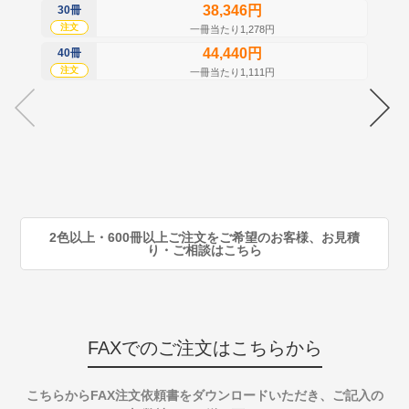
38,346円
30冊
50
注文
注
一冊当たり1,278円
44,440円
40冊
60
注文
注
一冊当たり1,111円
70
注
80
注
90
注
2色以上・600冊以上ご注文をご希望のお客様、お見積
り・ご相談はこちら
FAXでのご注文はこちらから
こちらからFAX注文依頼書をダウンロードいただき、ご記入の