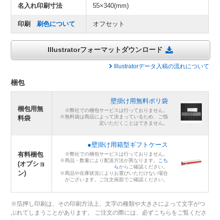
名入れ印刷寸法
55×340(mm)
印刷
刷色について
オフセット
Illustratorフォーマットダウンロード
Illustratorデータ入稿の流れについて
梱包
壁掛け用無料ポリ袋
梱包用無
※弊社での梱包サービスは行っておりません。
※無料袋は商品によって決まっているため、ご指
料袋
定いただくことはできません。
●壁掛け用箱型ギフトケース
有料梱包
※弊社での梱包サービスは行っておりません。
※商品・数量により配送方法が異なります。
こち
(オプショ
ら
からご確認ください。
ン)
※商品や在庫状況によりお選びいただけない場合
がございます。ご注文画面でご確認ください。
※箔押し印刷は、その印刷方法上、文字の種類や大きさによって文字がつ
ぶれてしまうことがあります。 ご注文の際には、必ずこちらをご覧くださ