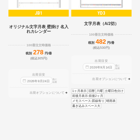
JB1
YD3
文字月表（A/2切）
オリジナル文字月表 壁掛け 名入
れカレンダー
100冊注文時価格
482
税別
円/冊
100冊注文時価格
(税込530円)
278
税別
円/冊
(税込305円)
出荷目安
迄に
2026
年
9
月
14
日
出荷
出荷目安
出荷オプションについて
迄に
2026
年
9
月
24
日
出荷
1ヶ月表示
旧暦
六曜
土曜日色分け
出荷オプションについて
前後月表示:前後2ヶ月
メモスペース:罫線有り
晴雨表
書き込みスペース大