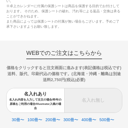
い。
※卓上カレンダーに付属の保護シートは商品を保護する目的でお付けして
おります。 そのため、保護シートの破れ、汚れ等による返品・交換は承る
ことができかねます。
また商品によっては保護シートの付属が無い場合もございます。予めご了
承下さいますようお願い致します。
WEBでのご注文はこちらから
価格をクリックすると注文画面に進みます(表記価格は税込です)
送料、版代、印刷代込の価格です。(北海道・沖縄・離島は別途
送料2,750円(税込)必要)
名入れあり
名入れ無し
名入れ内容を入力して注文の場合/昨年の
原稿をご利用の場合/Illustrator入稿の場
合
30冊〜
100冊〜
200冊〜
300冊〜
400冊〜
500冊〜