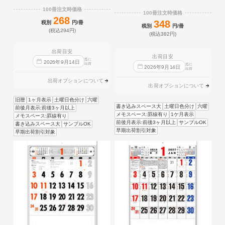
100冊注文時価格
100冊注文時価格
268
348
税別
円/冊
税別
円/冊
(税込294円)
(税込382円)
出荷目安
出荷目安
迄に
2026
年
9
月
14
日
出荷
迄に
2026
年
9
月
14
日
出荷
出荷オプションについて
出荷オプションについて
旧暦
1ヶ月表示
土曜日色分け
六曜
書き込みスペース大
土曜日色分け
六曜
前後月表示:前後3ヶ月以上
メモスペース:罫線有り
1ケ月表示
メモスペース:罫線有り
前後月表示:前後3ヶ月以上
サンプルOK
書き込みスペース大
サンプルOK
早期出荷割引対象
早期出荷割引対象