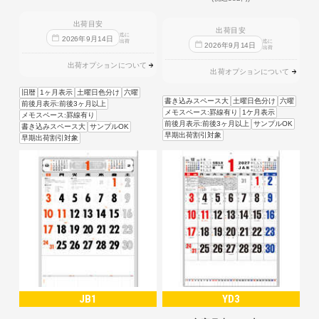
出荷目安
出荷目安
迄に
2026
年
9
月
14
日
出荷
迄に
2026
年
9
月
14
日
出荷
出荷オプションについて
出荷オプションについて
旧暦
1ヶ月表示
土曜日色分け
六曜
書き込みスペース大
土曜日色分け
六曜
前後月表示:前後3ヶ月以上
メモスペース:罫線有り
1ケ月表示
メモスペース:罫線有り
前後月表示:前後3ヶ月以上
サンプルOK
書き込みスペース大
サンプルOK
早期出荷割引対象
早期出荷割引対象
JB1
YD3