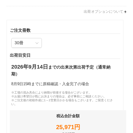
出荷オプションについて
ご注文冊数
出荷目安日
2026年9月14日
までの出来次第出荷予定（通常納
期）
8月9日15時までに原稿確認・入金完了の場合
※工場の混み具合により納期が前後する場合がございます。
※お届け希望日が既にお決まりの場合は、必ず事前にご相談ください。
※ご注文後の初校作成に1～2営業日かかる場合もございます。ご留意くださ
い。
税込合計金額
25,971円