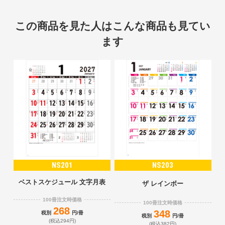
この商品を見た人はこんな商品も見てい
ます
NS201
NS203
ベストスケジュール 文字月表
ザ レインボー
100冊注文時価格
100冊注文時価格
268
348
税別
円/冊
税別
円/冊
(税込294円)
(税込382円)