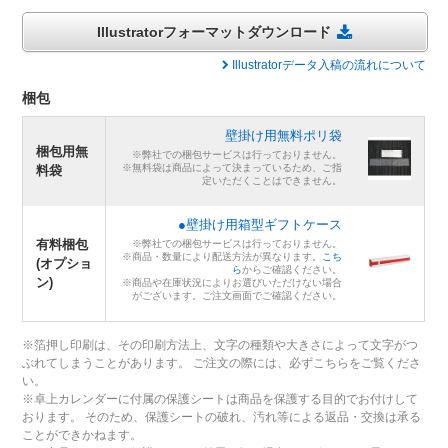
Illustratorフォーマットダウンロード
Illustratorデータ入稿の流れについて
梱包
壁掛け用無料ポリ袋
梱包用無
※弊社での梱包サービスは行っておりません。
※無料袋は商品によって決まっているため、ご指
料袋
定いただくことはできません。
●壁掛け用箱型ギフトケース
有料梱包
※弊社での梱包サービスは行っておりません。
※商品・数量により配送方法が異なります。
こち
(オプショ
ら
からご確認ください。
ン)
※商品や在庫状況によりお選びいただけない場合
がございます。ご注文画面でご確認ください。
※箔押し印刷は、その印刷方法上、文字の種類や大きさによって文字がつ
ぶれてしまうことがあります。 ご注文の際には、必ずこちらをご覧くださ
い。
※卓上カレンダーに付属の保護シートは商品を保護する目的でお付けして
おります。 そのため、保護シートの破れ、汚れ等による返品・交換は承る
ことができかねます。