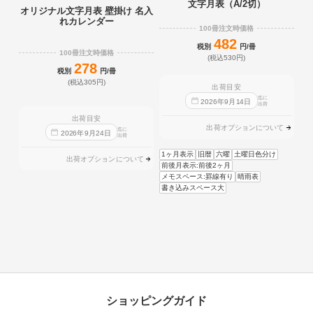
文字月表（A/2切）
オリジナル文字月表 壁掛け 名入
れカレンダー
100冊注文時価格
482
税別
円/冊
100冊注文時価格
(税込530円)
278
税別
円/冊
(税込305円)
出荷目安
迄に
2026
年
9
月
14
日
出荷
出荷目安
出荷オプションについて
迄に
2026
年
9
月
24
日
出荷
1ヶ月表示
旧暦
六曜
土曜日色分け
出荷オプションについて
前後月表示:前後2ヶ月
メモスペース:罫線有り
晴雨表
書き込みスペース大
ショッピングガイド