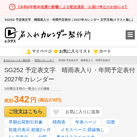
【令和8年熊本地震の影響による配送遅延・お届け停止のお知らせ】
SG252 予定表文字 晴雨表入り・年間予定表付｜2027年カレンダー 文字月表(イラスト無し)
マイページ
お気に入りリスト
カート
名入れカレンダー製作所
壁掛けカレンダー
SG252 予定表文字 晴雨表入り・年間予定表付
SG252 予定表文字 晴雨表入り・年間予定表付
2027年カレンダー
100冊注文時の一冊当たりの価格
342
円
(税込376円)
税別
ご注文はこちら
お気に入りに追加
早期出荷割引対象
晴雨表
年表ページ
旧暦
前後月表示:前後2ヶ月
メモスペース:罫線無し
1ヶ月表示
六曜
書き込みスペース大