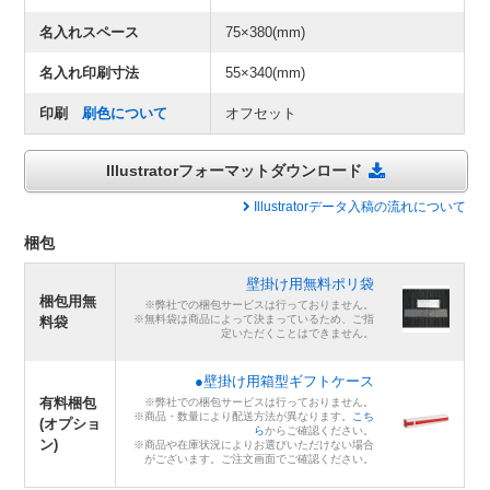
名入れスペース
75×380(mm)
名入れ印刷寸法
55×340(mm)
印刷
刷色について
オフセット
Illustratorフォーマットダウンロード
Illustratorデータ入稿の流れについて
梱包
壁掛け用無料ポリ袋
梱包用無
※弊社での梱包サービスは行っておりません。
※無料袋は商品によって決まっているため、ご指
料袋
定いただくことはできません。
●壁掛け用箱型ギフトケース
有料梱包
※弊社での梱包サービスは行っておりません。
※商品・数量により配送方法が異なります。
こち
(オプショ
ら
からご確認ください。
ン)
※商品や在庫状況によりお選びいただけない場合
がございます。ご注文画面でご確認ください。