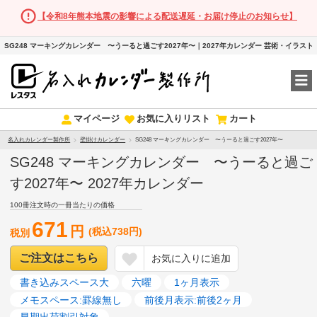
【令和8年熊本地震の影響による配送遅延・お届け停止のお知らせ】
SG248 マーキングカレンダー 〜うーると過ごす2027年〜｜2027年カレンダー 芸術・イラスト
マイページ
お気に入りリスト
カート
名入れカレンダー製作所
壁掛けカレンダー
SG248 マーキングカレンダー 〜うーると過ごす2027年〜
SG248 マーキングカレンダー 〜うーると過ご
す2027年〜 2027年カレンダー
100冊注文時の一冊当たりの価格
671
円
(税込738円)
税別
ご注文はこちら
お気に入りに追加
書き込みスペース大
六曜
1ヶ月表示
メモスペース:罫線無し
前後月表示:前後2ヶ月
早期出荷割引対象