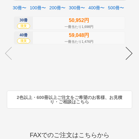
30冊〜
100冊〜
200冊〜
300冊〜
400冊〜
500冊〜
50,952円
30冊
50
注文
注
一冊当たり1,698円
59,048円
40冊
60
注文
注
一冊当たり1,476円
70
注
80
注
90
注
2色以上・600冊以上ご注文をご希望のお客様、お見積
り・ご相談はこちら
FAXでのご注文はこちらから