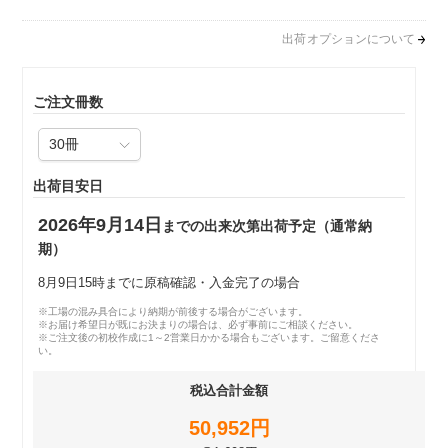
出荷オプションについて
ご注文冊数
出荷目安日
2026年9月14日
までの出来次第出荷予定（通常納
期）
8月9日15時までに原稿確認・入金完了の場合
※工場の混み具合により納期が前後する場合がございます。
※お届け希望日が既にお決まりの場合は、必ず事前にご相談ください。
※ご注文後の初校作成に1～2営業日かかる場合もございます。ご留意くださ
い。
税込合計金額
50,952円