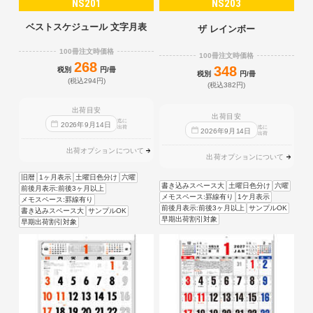
NS201
NS203
ベストスケジュール 文字月表
ザ レインボー
100冊注文時価格
100冊注文時価格
268
348
税別
円/冊
税別
円/冊
(税込294円)
(税込382円)
出荷目安
出荷目安
迄に
2026
年
9
月
14
日
出荷
迄に
2026
年
9
月
14
日
出荷
出荷オプションについて
出荷オプションについて
旧暦
1ヶ月表示
土曜日色分け
六曜
書き込みスペース大
土曜日色分け
六曜
前後月表示:前後3ヶ月以上
メモスペース:罫線有り
1ケ月表示
メモスペース:罫線有り
前後月表示:前後3ヶ月以上
サンプルOK
書き込みスペース大
サンプルOK
早期出荷割引対象
早期出荷割引対象