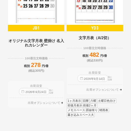
JB1
YD3
文字月表（A/2切）
オリジナル文字月表 壁掛け 名入
れカレンダー
100冊注文時価格
482
税別
円/冊
100冊注文時価格
(税込530円)
278
税別
円/冊
(税込305円)
出荷目安
迄に
2026
年
9
月
14
日
出荷
出荷目安
出荷オプションについて
迄に
2026
年
9
月
24
日
出荷
1ヶ月表示
旧暦
六曜
土曜日色分け
出荷オプションについて
前後月表示:前後2ヶ月
メモスペース:罫線有り
晴雨表
書き込みスペース大