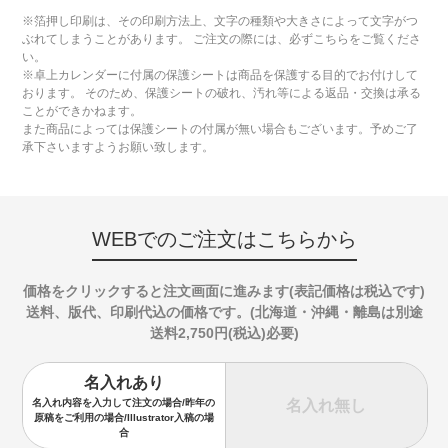
※箔押し印刷は、その印刷方法上、文字の種類や大きさによって文字がつ
ぶれてしまうことがあります。 ご注文の際には、必ずこちらをご覧くださ
い。
※卓上カレンダーに付属の保護シートは商品を保護する目的でお付けして
おります。 そのため、保護シートの破れ、汚れ等による返品・交換は承る
ことができかねます。
また商品によっては保護シートの付属が無い場合もございます。予めご了
承下さいますようお願い致します。
WEBでのご注文はこちらから
価格をクリックすると注文画面に進みます(表記価格は税込です)
送料、版代、印刷代込の価格です。(北海道・沖縄・離島は別途
送料2,750円(税込)必要)
名入れあり
名入れ無し
名入れ内容を入力して注文の場合/昨年の
原稿をご利用の場合/Illustrator入稿の場
合