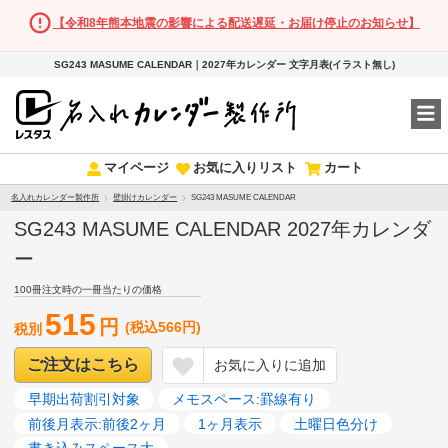
【令和8年熊本地震の影響による配送遅延・お届け停止のお知らせ】
SG243 MASUME CALENDAR｜2027年カレンダー 文字月表(イラスト無し)
マイページ
お気に入りリスト
カート
名入れカレンダー製作所
壁掛けカレンダー
SG243 MASUME CALENDAR
SG243 MASUME CALENDAR 2027年カレンダ
ー
100冊注文時の一冊当たりの価格
515
円
(税込566円)
税別
ご注文はこちら
お気に入りに追加
早期出荷割引対象
メモスペース:罫線有り
前後月表示:前後2ヶ月
1ヶ月表示
土曜日色分け
書き込みスペース大