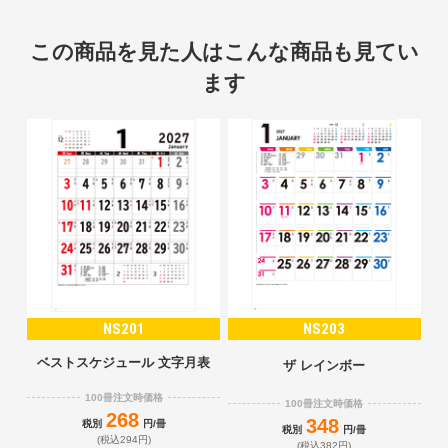
この商品を見た人はこんな商品も見てい
ます
NS201
NS203
ベストスケジュール 文字月表
ザ レインボー
100冊注文時価格
100冊注文時価格
268
348
税別
円/冊
税別
円/冊
(税込294円)
(税込382円)