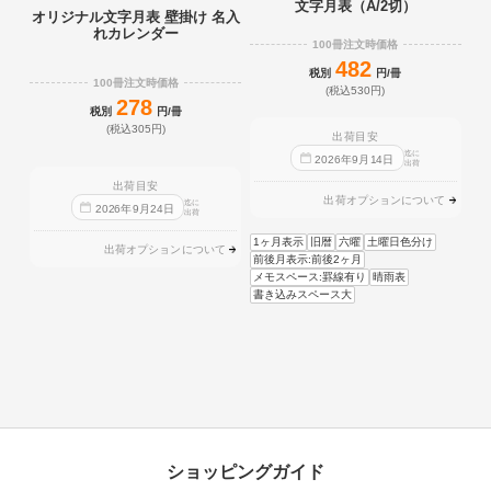
文字月表（A/2切）
オリジナル文字月表 壁掛け 名入
れカレンダー
100冊注文時価格
482
税別
円/冊
100冊注文時価格
(税込530円)
278
税別
円/冊
(税込305円)
出荷目安
迄に
2026
年
9
月
14
日
出荷
出荷目安
出荷オプションについて
迄に
2026
年
9
月
24
日
出荷
1ヶ月表示
旧暦
六曜
土曜日色分け
出荷オプションについて
前後月表示:前後2ヶ月
メモスペース:罫線有り
晴雨表
書き込みスペース大
ショッピングガイド