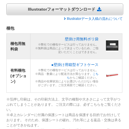
Illustratorフォーマットダウンロード
Illustratorデータ入稿の流れについて
梱包
壁掛け用無料ポリ袋
梱包用無
※弊社での梱包サービスは行っておりません。
※無料袋は商品によって決まっているため、ご指
料袋
定いただくことはできません。
●壁掛け用箱型ギフトケース
有料梱包
※弊社での梱包サービスは行っておりません。
※商品・数量により配送方法が異なります。
こち
(オプショ
ら
からご確認ください。
ン)
※商品や在庫状況によりお選びいただけない場合
がございます。ご注文画面でご確認ください。
※箔押し印刷は、その印刷方法上、文字の種類や大きさによって文字がつ
ぶれてしまうことがあります。 ご注文の際には、必ずこちらをご覧くださ
い。
※卓上カレンダーに付属の保護シートは商品を保護する目的でお付けして
おります。 そのため、保護シートの破れ、汚れ等による返品・交換は承る
ことができかねます。