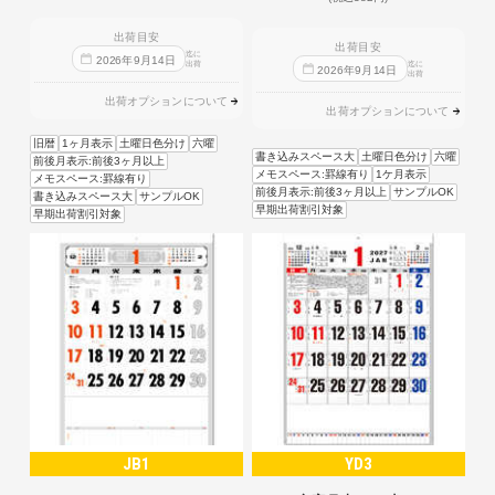
出荷目安
出荷目安
迄に
2026
年
9
月
14
日
出荷
迄に
2026
年
9
月
14
日
出荷
出荷オプションについて
出荷オプションについて
旧暦
1ヶ月表示
土曜日色分け
六曜
書き込みスペース大
土曜日色分け
六曜
前後月表示:前後3ヶ月以上
メモスペース:罫線有り
1ケ月表示
メモスペース:罫線有り
前後月表示:前後3ヶ月以上
サンプルOK
書き込みスペース大
サンプルOK
早期出荷割引対象
早期出荷割引対象
JB1
YD3