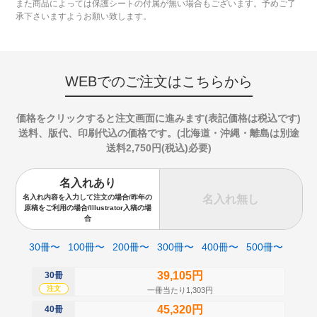
また商品によっては保護シートの付属が無い場合もございます。予めご了
承下さいますようお願い致します。
WEBでのご注文はこちらから
価格をクリックすると注文画面に進みます(表記価格は税込です)
送料、版代、印刷代込の価格です。(北海道・沖縄・離島は別途
送料2,750円(税込)必要)
名入れあり
名入れ無し
名入れ内容を入力して注文の場合/昨年の
原稿をご利用の場合/Illustrator入稿の場
合
30冊〜
100冊〜
200冊〜
300冊〜
400冊〜
500冊〜
39,105円
30冊
50
注文
注
一冊当たり1,303円
45,320円
40冊
60