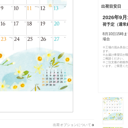
出荷目安日
2026年9月
荷予定（通常
8月10日15
場合
※工場の混み具合
ます。
※お届け希望日が
ご相談ください。
※ご注文後の初校作
います。ご留意く
出荷オプションについて