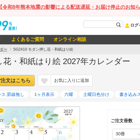
【令和8年熊本地震の影響による配送遅延・お届け停止のお知
ログ
て
よくあるご質問
オンライン相談
ダー
SG2410 モダン押し花・和紙はり絵
押し花・和紙はり絵 2027年カレンダー
ご注文はこちら
お気に入りに追加
ス:罫線無し
1ヶ月表示
六曜
土曜日色分け
書き込み
ご注文冊数