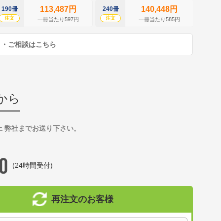
113,487円
140,448円
190冊
240冊
290冊
注文
注文
注文
一冊当たり597円
一冊当たり585円
り・ご相談はこちら
から
上 弊社までお送り下さい。
(24時間受付)
再注文のお客様