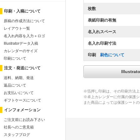
枚数
印刷・入稿について
表紙印刷の有無
原稿の作成方法について
レイアウト一覧
名入れスペース
名入れ内容を入力＋ロゴ
名入れ印刷寸法
Illustratorデータ入稿
カレンダーのサイズ
印刷
刷色について
印刷について
注文・発送について
Illus
送料、納期、発送
返品について
※箔押し印刷は、その印刷方法上
お支払いについて
※卓上カレンダーに付属の保護シ
ギフトケースについて
また商品によっては保護シートの
インフォメーション
ご注文前にお読み下さい
社長へのご意見箱
スタッフブログ