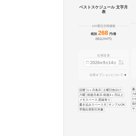
ベストスケジュール 文字月
表
100冊注文時価格
268
税別
円/冊
(税込294円)
出荷目安
迄に
2026
9
14
年
月
日
出荷
出荷オプションについて
書
旧暦
1ヶ月表示
土曜日色分け
六
六曜
前後月表示:前後3ヶ月以上
1
メモスペース:罫線有り
前
書き込みスペース大
サンプルOK
サ
早期出荷割引対象