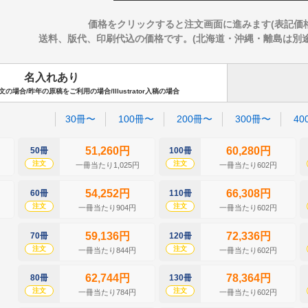
価格をクリックすると注文画面に進みます(表記価
送料、版代、印刷代込の価格です。(北海道・沖縄・離島は別途送料
名入れあり
場合/昨年の原稿をご利用の場合/Illustrator入稿の場合
30冊〜
100冊〜
200冊〜
300冊〜
40
51,260円
60,280円
50冊
100冊
注文
注文
一冊当たり1,025円
一冊当たり602円
54,252円
66,308円
60冊
110冊
注文
注文
一冊当たり904円
一冊当たり602円
59,136円
72,336円
70冊
120冊
注文
注文
一冊当たり844円
一冊当たり602円
62,744円
78,364円
80冊
130冊
注文
注文
一冊当たり784円
一冊当たり602円