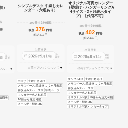
オリジナル写真カレンダー
シンプルデスク 中綴じカレ
（壁掛け・ハンガーリングA
2切）
ンダー（六曜あり）
4サイズ・2ヶ月表示タイ
プ）【代引不可】
格
100冊注文時価格
100冊注文時価格
376
/冊
税別
円/冊
402
税別
円/冊
(税込413円)
(税込442円)
出荷目安
出荷目安
迄に
2026
9
14
迄に
2026
9
14
迄に
4
年
月
日
年
月
日
日
出荷
出荷
出荷
出荷オプションについて
出荷オプションについて
について
サンプルOK
土曜日色分け
中綴じ
土曜日色分け
メモスペース:罫線無し
2ヶ月表示
メモスペース:罫線無し
2ヶ月表示
書き込みスペース大
書き込みスペース大
年表ページ
フルカラー名入れ対応
フルカラー名入れ対応
オリジナル写真
10冊から注文可能
晴雨表
10冊から注文可能
メール便・郵送OK
メール便・郵送OK
オリジナル写真ハンガータイプ