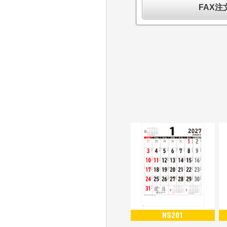
FAX
NS201