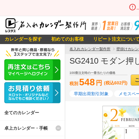
カレンダーを探す
初めてのお客様
リピート注文につい
名入れカレンダー製作所
壁掛けカレン
SG2410 モダン
100冊注文時の一冊当たりの価格
548
円
(税込602円)
税別
早期出荷割引対象
メモスペー
全てのカレンダー
卓上カレンダー・手帳