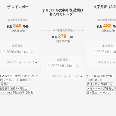
ザ レインボー
文字月表（A/
オリジナル文字月表 壁掛け
名入れカレンダー
100冊注文時価格
100冊注文時価
348
482
税別
円/冊
税別
円
100冊注文時価格
(税込382円)
(税込530円)
278
税別
円/冊
(税込305円)
出荷目安
出荷目安
迄に
2026
9
14
2026
9
1
年
月
日
年
月
出荷
出荷目安
出荷オプションについて
出荷オプション
迄に
2026
9
24
年
月
日
出荷
き込みスペース大
土曜日色分け
1ヶ月表示
旧暦
六曜
出荷オプションについて
曜
メモスペース:罫線有り
土曜日色分け
ケ月表示
前後月表示:前後2ヶ月
後月表示:前後3ヶ月以上
メモスペース:罫線有り
ンプルOK
早期出荷割引対象
書き込みスペース大