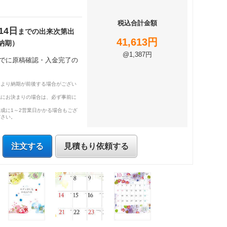
税込合計金額
14日
までの出来次第出
41,613円
納期）
@1,387円
時までに原稿確認・入金完了の
により納期が前後する場合がござい
既にお決まりの場合は、必ず事前に
成に1～2営業日かかる場合もござ
ださい。
注文する
見積もり依頼する