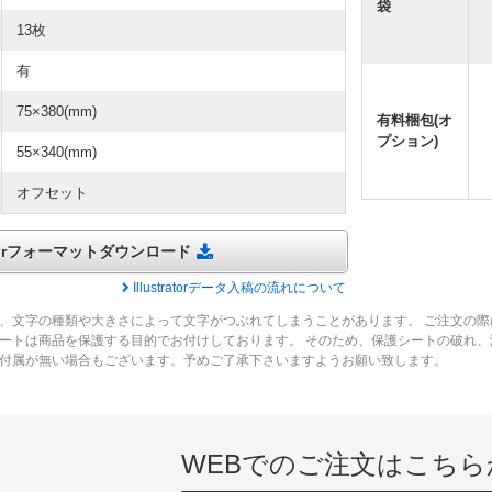
袋
13枚
有
75×380(mm)
有料梱包(オ
プション)
55×340(mm)
オフセット
tratorフォーマットダウンロード
Illustratorデータ入稿の流れについて
、文字の種類や大きさによって文字がつぶれてしまうことがあります。 ご注文の際
ートは商品を保護する目的でお付けしております。 そのため、保護シートの破れ
付属が無い場合もございます。予めご了承下さいますようお願い致します。
WEBでのご注文はこちら