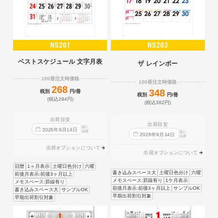
NS201
NS203
ベストスケジュール 文字月表
ザ レインボー
100冊注文時価格
100冊注文時価格
268
348
税別
円/冊
税別
円/冊
(税込294円)
(税込382円)
出荷目安
出荷目安
迄に
2026
年
9
月
14
日
出荷
迄に
2026
年
9
月
14
日
出荷
出荷オプションについて
出荷オプションについて
旧暦
1ヶ月表示
土曜日色分け
六曜
書き込みスペース大
土曜日色分け
六曜
前後月表示:前後3ヶ月以上
メモスペース:罫線有り
1ケ月表示
メモスペース:罫線有り
前後月表示:前後3ヶ月以上
サンプルOK
書き込みスペース大
サンプルOK
早期出荷割引対象
早期出荷割引対象