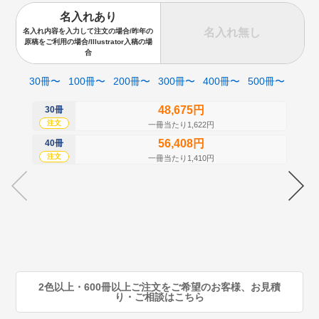
名入れあり
名入れ無し
名入れ内容を入力して注文の場合/昨年の
原稿をご利用の場合/Illustrator入稿の場
合
30冊〜
100冊〜
200冊〜
300冊〜
400冊〜
500冊〜
48,675円
30冊
50
注文
注
一冊当たり1,622円
56,408円
40冊
60
注文
注
一冊当たり1,410円
70
注
80
注
90
注
2色以上・600冊以上ご注文をご希望のお客様、お見積
り・ご相談はこちら