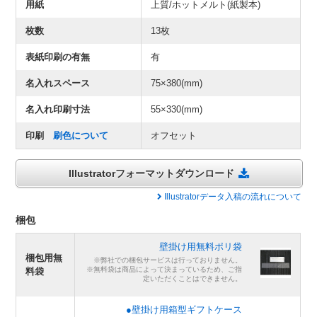
用紙
上質/ホットメルト(紙製本)
枚数
13枚
表紙印刷の有無
有
名入れスペース
75×380(mm)
名入れ印刷寸法
55×330(mm)
印刷
刷色について
オフセット
Illustratorフォーマットダウンロード
Illustratorデータ入稿の流れについて
梱包
壁掛け用無料ポリ袋
梱包用無
※弊社での梱包サービスは行っておりません。
※無料袋は商品によって決まっているため、ご指
料袋
定いただくことはできません。
●壁掛け用箱型ギフトケース