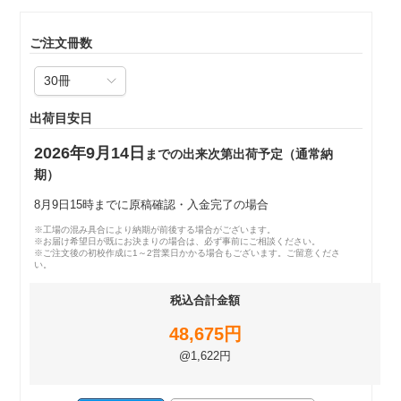
ご注文冊数
出荷目安日
2026年9月14日
までの出来次第出荷予定（通常納
期）
8月9日15時までに原稿確認・入金完了の場合
※工場の混み具合により納期が前後する場合がございます。
※お届け希望日が既にお決まりの場合は、必ず事前にご相談ください。
※ご注文後の初校作成に1～2営業日かかる場合もございます。ご留意くださ
い。
税込合計金額
48,675円
@1,622円