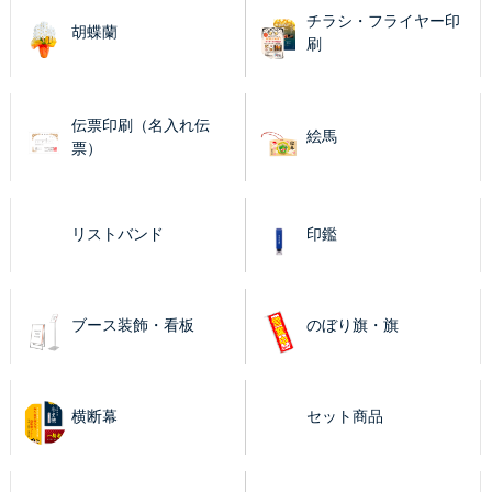
チラシ・フライヤー印
胡蝶蘭
刷
伝票印刷（名入れ伝
絵馬
票）
リストバンド
印鑑
ブース装飾・看板
のぼり旗・旗
横断幕
セット商品