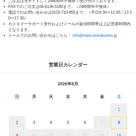
ご注文は当サイトにて24時間年中無休で受け付けております。
FAXでのご注文は06-6136-5180まで。（24時間年中無休）
電話でのお問い合わせは0120-710-855まで。（平日9:30〜12:00／13:3
0〜17:30）
カスタマーサポート受付およびメールの返信時間帯は上記営業時間内
となります。
メールでのお問い合わせはこちら：
info@naire-seisakusho.jp
営業日カレンダー
2026年8月
日
月
火
水
木
金
土
1
2
3
4
5
6
7
8
9
10
11
12
13
14
15