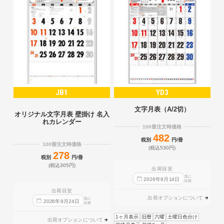
JB1
YD3
文字月表（A/2切）
オリジナル文字月表 壁掛け 名入
れカレンダー
100冊注文時価格
482
税別
円/冊
100冊注文時価格
(税込530円)
278
税別
円/冊
(税込305円)
出荷目安
迄に
2026
年
9
月
14
日
出荷
出荷目安
出荷オプションについて
迄に
2026
年
9
月
24
日
出荷
1ヶ月表示
旧暦
六曜
土曜日色分け
出荷オプションについて