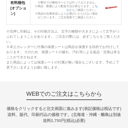
有料梱包
※弊社での梱包サービスは行っておりません。
※商品・数量により配送方法が異なります。
こち
(オプショ
ら
からご確認ください。
ン)
※商品や在庫状況によりお選びいただけない場合
がございます。ご注文画面でご確認ください。
※箔押し印刷は、その印刷方法上、文字の種類や大きさによって文字がつ
ぶれてしまうことがあります。 ご注文の際には、必ずこちらをご覧くださ
い。
※卓上カレンダーに付属の保護シートは商品を保護する目的でお付けして
おります。 そのため、保護シートの破れ、汚れ等による返品・交換は承る
ことができかねます。
また商品によっては保護シートの付属が無い場合もございます。予めご了
承下さいますようお願い致します。
WEBでのご注文はこちらから
価格をクリックすると注文画面に進みます(表記価格は税込です)
送料、版代、印刷代込の価格です。(北海道・沖縄・離島は別途
送料2,750円(税込)必要)