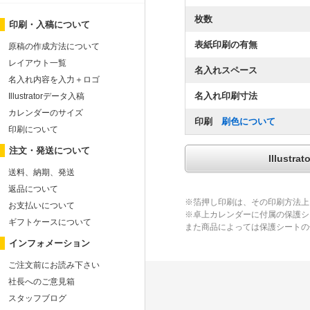
枚数
印刷・入稿について
表紙印刷の有無
原稿の作成方法について
レイアウト一覧
名入れスペース
名入れ内容を入力＋ロゴ
名入れ印刷寸法
Illustratorデータ入稿
カレンダーのサイズ
印刷
刷色について
印刷について
注文・発送について
Illus
送料、納期、発送
返品について
※箔押し印刷は、その印刷方法上
お支払いについて
※卓上カレンダーに付属の保護シ
ギフトケースについて
また商品によっては保護シートの
インフォメーション
ご注文前にお読み下さい
社長へのご意見箱
スタッフブログ