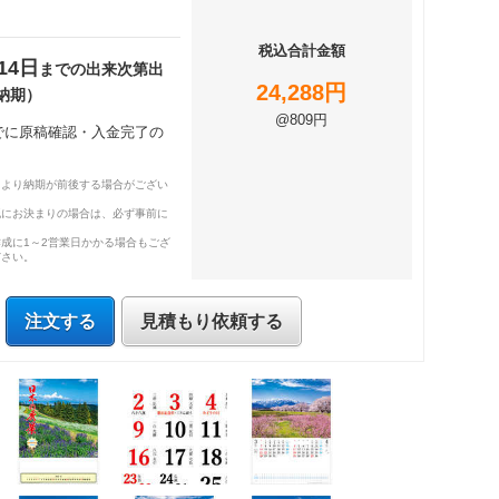
税込合計金額
14日
までの出来次第出
24,288円
納期）
@809円
までに原稿確認・入金完了の
により納期が前後する場合がござい
既にお決まりの場合は、必ず事前に
成に1～2営業日かかる場合もござ
ださい。
注文する
見積もり依頼する