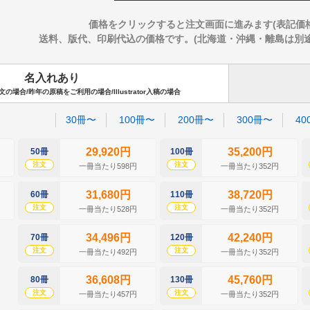
価格をクリックすると注文画面に進みます(表記価
送料、版代、印刷代込の価格です。(北海道・沖縄・離島は別途送料
名入れあり
場合/昨年の原稿をご利用の場合/Illustrator入稿の場合
30冊〜
100冊〜
200冊〜
300冊〜
40
29,920円
35,200円
50冊
100冊
注文
注文
一冊当たり598円
一冊当たり352円
31,680円
38,720円
60冊
110冊
注文
注文
一冊当たり528円
一冊当たり352円
34,496円
42,240円
70冊
120冊
注文
注文
一冊当たり492円
一冊当たり352円
36,608円
45,760円
80冊
130冊
注文
注文
一冊当たり457円
一冊当たり352円