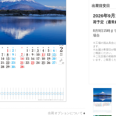
出荷目安日
2026年9月
荷予定（通常
8月9日15時
場合
※工場の混み具合
ます。
※お届け希望日が
ご相談ください。
※ご注文後の初校作
います。ご留意く
出荷オプションについて