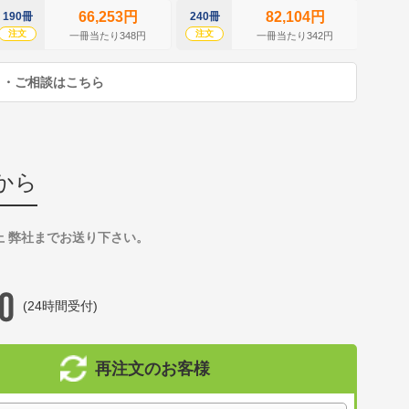
66,253円
82,104円
190冊
240冊
290冊
注文
注文
注文
一冊当たり348円
一冊当たり342円
り・ご相談はこちら
から
上 弊社までお送り下さい。
(24時間受付)
再注文のお客様