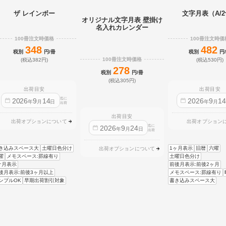
ザ レインボー
文字月表（A/
オリジナル文字月表 壁掛け
名入れカレンダー
100冊注文時価格
100冊注文時価
348
482
税別
円/冊
税別
円
100冊注文時価格
(税込382円)
(税込530円)
278
税別
円/冊
(税込305円)
出荷目安
出荷目安
迄に
2026
9
14
2026
9
1
年
月
日
年
月
出荷
出荷目安
出荷オプションについて
出荷オプション
迄に
2026
9
24
年
月
日
出荷
き込みスペース大
土曜日色分け
1ヶ月表示
旧暦
六曜
出荷オプションについて
曜
メモスペース:罫線有り
土曜日色分け
ケ月表示
前後月表示:前後2ヶ月
後月表示:前後3ヶ月以上
メモスペース:罫線有り
ンプルOK
早期出荷割引対象
書き込みスペース大