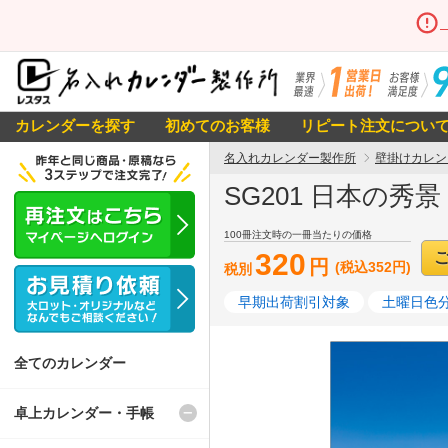
カレンダーを探す
初めてのお客様
リピート注文につい
名入れカレンダー製作所
壁掛けカレン
SG201 日本の秀
100冊注文時の一冊当たりの価格
320
円
(税込352円)
税別
早期出荷割引対象
土曜日色
全てのカレンダー
卓上カレンダー・手帳