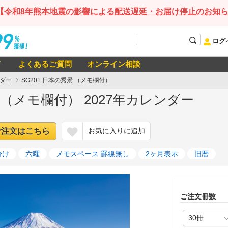
【令和8年熊本地震の影響による配送遅延・お届け停止のお知
ログ
て
よくあるご質問
オンライン相談
ダー
SG201 日本の秀景 （メモ欄付）
景 （メモ欄付） 2027年カレンダー
ご注文はこちら
お気に入りに追加
分け
六曜
メモスペース:罫線無し
2ヶ月表示
旧暦
ご注文冊数