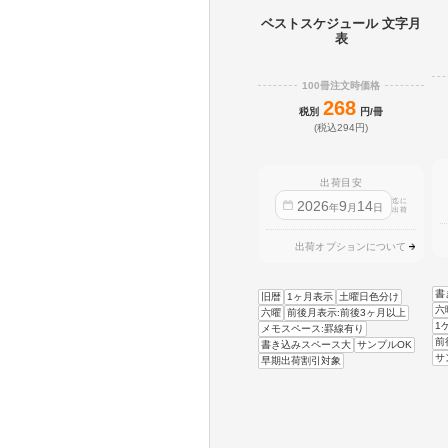
ベストスケジュール 文字月
表
100冊注文時価格
268
税別
円/冊
(税込294円)
出荷目安
迄に
2026
9
14
年
月
日
出荷
出荷オプションについて
書
旧暦
1ヶ月表示
土曜日色分け
六
六曜
前後月表示:前後3ヶ月以上
1
メモスペース:罫線有り
前
書き込みスペース大
サンプルOK
サ
早期出荷割引対象