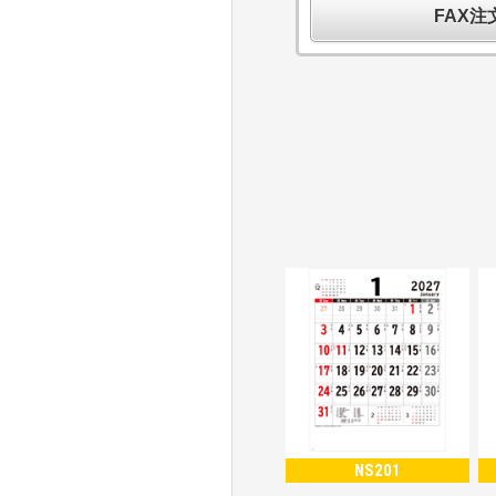
FAX
NS201