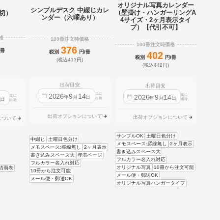
オリジナル写真カレンダー
シンプルデスク 中綴じカレ
（壁掛け・ハンガーリングA
2切）
ンダー（六曜あり）
4サイズ・2ヶ月表示タイ
プ）【代引不可】
格
100冊注文時価格
100冊注文時価格
376
/冊
税別
円/冊
402
税別
円/冊
(税込413円)
(税込442円)
出荷目安
出荷目安
迄に
2026
9
14
迄に
2026
9
14
迄に
4
年
月
日
年
月
日
日
出荷
出荷
出荷
出荷オプションについて
出荷オプションについて
について
サンプルOK
土曜日色分け
中綴じ
土曜日色分け
メモスペース:罫線無し
2ヶ月表示
メモスペース:罫線無し
2ヶ月表示
書き込みスペース大
書き込みスペース大
年表ページ
フルカラー名入れ対応
フルカラー名入れ対応
オリジナル写真
10冊から注文可能
晴雨表
10冊から注文可能
メール便・郵送OK
メール便・郵送OK
オリジナル写真ハンガータイプ