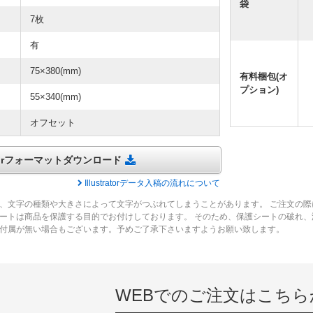
袋
7枚
有
75×380(mm)
有料梱包(オ
プション)
55×340(mm)
オフセット
tratorフォーマットダウンロード
Illustratorデータ入稿の流れについて
、文字の種類や大きさによって文字がつぶれてしまうことがあります。 ご注文の際
ートは商品を保護する目的でお付けしております。 そのため、保護シートの破れ
付属が無い場合もございます。予めご了承下さいますようお願い致します。
WEBでのご注文はこちら