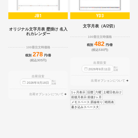
JB1
YD3
文字月表（A/2切）
オリジナル文字月表 壁掛け 名入
れカレンダー
100冊注文時価格
482
税別
円/冊
100冊注文時価格
(税込530円)
278
税別
円/冊
(税込305円)
出荷目安
迄に
2026
年
9
月
11
日
出荷
出荷目安
出荷オプションについて
迄に
2026
年
9
月
18
日
出荷
1ヶ月表示
旧暦
六曜
土曜日色分け
出荷オプションについて
前後月表示:前後2ヶ月
メモスペース:罫線有り
晴雨表
書き込みスペース大