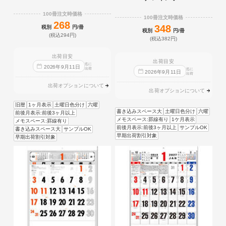
100冊注文時価格
100冊注文時価格
268
348
税別
円/冊
税別
円/冊
(税込294円)
(税込382円)
出荷目安
出荷目安
迄に
2026
年
9
月
11
日
出荷
迄に
2026
年
9
月
11
日
出荷
出荷オプションについて
出荷オプションについて
旧暦
1ヶ月表示
土曜日色分け
六曜
書き込みスペース大
土曜日色分け
六曜
前後月表示:前後3ヶ月以上
メモスペース:罫線有り
1ケ月表示
メモスペース:罫線有り
前後月表示:前後3ヶ月以上
サンプルOK
書き込みスペース大
サンプルOK
早期出荷割引対象
早期出荷割引対象