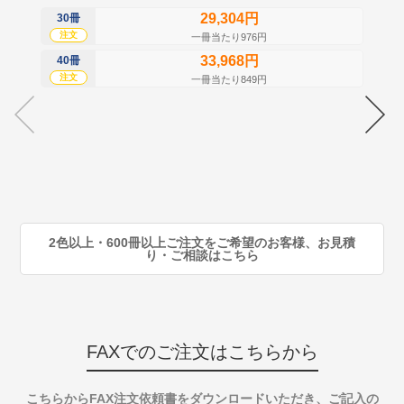
29,304円
30冊
50
注文
注
一冊当たり976円
33,968円
40冊
60
注文
注
一冊当たり849円
70
注
80
注
90
注
2色以上・600冊以上ご注文をご希望のお客様、お見積
り・ご相談はこちら
FAXでのご注文はこちらから
こちらからFAX注文依頼書をダウンロードいただき、ご記入の