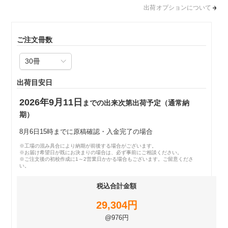
出荷オプションについて
ご注文冊数
出荷目安日
2026年9月11日
までの出来次第出荷予定（通常納
期）
8月6日15時までに原稿確認・入金完了の場合
※工場の混み具合により納期が前後する場合がございます。
※お届け希望日が既にお決まりの場合は、必ず事前にご相談ください。
※ご注文後の初校作成に1～2営業日かかる場合もございます。ご留意くださ
い。
税込合計金額
29,304円
@976円