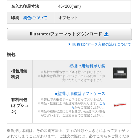
名入れ印刷寸法
45×260(mm)
印刷
刷色について
オフセット
Illustratorフォーマットダウンロード
Illustratorデータ入稿の流れについて
梱包
壁掛け用無料ポリ袋
梱包用無
※弊社での梱包サービスは行っておりません。
※無料袋は商品によって決まっているため、ご指
料袋
定いただくことはできません。
●壁掛け用箱型ギフトケース
有料梱包
※弊社での梱包サービスは行っておりません。
※商品・数量により配送方法が異なります。
こち
(オプショ
ら
からご確認ください。
ン)
※商品や在庫状況によりお選びいただけない場合
がございます。ご注文画面でご確認ください。
※箔押し印刷は、その印刷方法上、文字の種類や大きさによって文字がつ
ぶれてしまうことがあります。 ご注文の際には、必ずこちらをご覧くださ