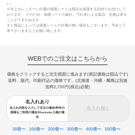
い。
※卓上カレンダーに付属の保護シートは商品を保護する目的でお付けして
おります。 そのため、保護シートの破れ、汚れ等による返品・交換は承る
ことができかねます。
また商品によっては保護シートの付属が無い場合もございます。予めご了
承下さいますようお願い致します。
WEBでのご注文はこちらから
価格をクリックすると注文画面に進みます(表記価格は税込です)
送料、版代、印刷代込の価格です。(北海道・沖縄・離島は別途
送料2,750円(税込)必要)
名入れあり
名入れ無し
名入れ内容を入力して注文の場合/昨年の
原稿をご利用の場合/Illustrator入稿の場
合
30冊〜
100冊〜
200冊〜
300冊〜
400冊〜
500冊〜