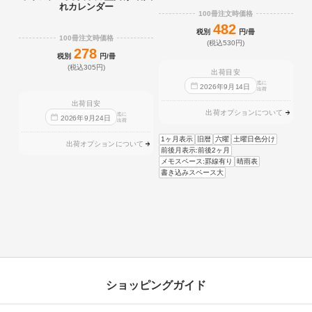
れカレンダー
100冊注文時価格
482
税別
円/冊
100冊注文時価格
(税込530円)
278
税別
円/冊
(税込305円)
出荷目安
迄に
2026
年
9
月
14
日
出荷
出荷目安
出荷オプションについて
迄に
2026
年
9
月
24
日
出荷
1ヶ月表示
旧暦
六曜
土曜日色分け
出荷オプションについて
前後月表示:前後2ヶ月
メモスペース:罫線有り
晴雨表
書き込みスペース大
ショッピングガイド