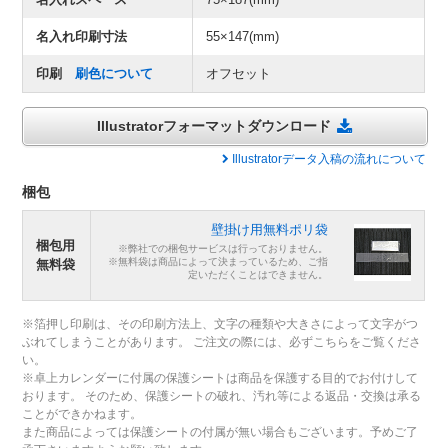
名入れ印刷寸法
55×147(mm)
印刷
刷色について
オフセット
Illustratorフォーマットダウンロード
Illustratorデータ入稿の流れについて
梱包
壁掛け用無料ポリ袋
梱包用
※弊社での梱包サービスは行っておりません。
※無料袋は商品によって決まっているため、ご指
無料袋
定いただくことはできません。
※箔押し印刷は、その印刷方法上、文字の種類や大きさによって文字がつ
ぶれてしまうことがあります。 ご注文の際には、必ずこちらをご覧くださ
い。
※卓上カレンダーに付属の保護シートは商品を保護する目的でお付けして
おります。 そのため、保護シートの破れ、汚れ等による返品・交換は承る
ことができかねます。
また商品によっては保護シートの付属が無い場合もございます。予めご了