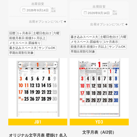
出荷目安
出荷目安
迄に
2026
年
9
月
14
日
出荷
迄に
2026
年
9
月
14
日
出荷
出荷オプションについて
出荷オプションについて
旧暦
1ヶ月表示
土曜日色分け
六曜
書き込みスペース大
土曜日色分け
六曜
前後月表示:前後3ヶ月以上
メモスペース:罫線有り
1ケ月表示
メモスペース:罫線有り
前後月表示:前後3ヶ月以上
サンプルOK
書き込みスペース大
サンプルOK
早期出荷割引対象
早期出荷割引対象
JB1
YD3
文字月表（A/2切）
オリジナル文字月表 壁掛け 名入