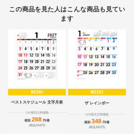
この商品を見た人はこんな商品も見てい
ます
NS201
NS203
ベストスケジュール 文字月表
ザ レインボー
100冊注文時価格
100冊注文時価格
268
348
税別
円/冊
税別
円/冊
(税込294円)
(税込382円)