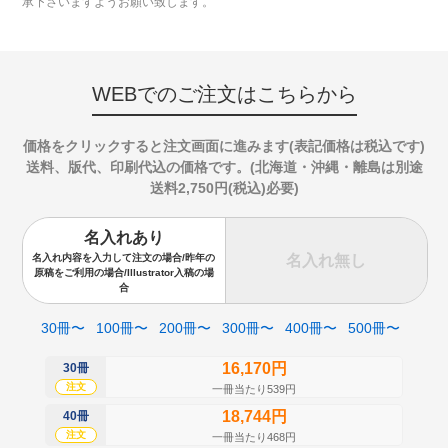
承下さいますようお願い致します。
WEBでのご注文はこちらから
価格をクリックすると注文画面に進みます(表記価格は税込です)
送料、版代、印刷代込の価格です。(北海道・沖縄・離島は別途
送料2,750円(税込)必要)
名入れあり
名入れ無し
名入れ内容を入力して注文の場合/昨年の
原稿をご利用の場合/Illustrator入稿の場
合
30冊〜
100冊〜
200冊〜
300冊〜
400冊〜
500冊〜
16,170円
30冊
50
注文
注
一冊当たり539円
18,744円
40冊
60
注文
注
一冊当たり468円