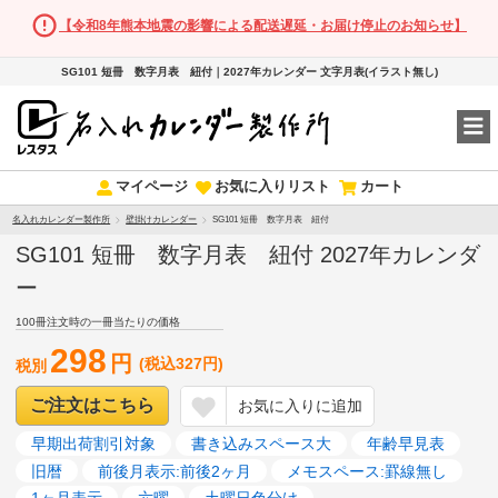
【令和8年熊本地震の影響による配送遅延・お届け停止のお知らせ】
SG101 短冊 数字月表 紐付｜2027年カレンダー 文字月表(イラスト無し)
マイページ
お気に入りリスト
カート
名入れカレンダー製作所
壁掛けカレンダー
SG101 短冊 数字月表 紐付
SG101 短冊 数字月表 紐付 2027年カレンダ
ー
100冊注文時の一冊当たりの価格
298
円
(税込327円)
税別
ご注文はこちら
お気に入りに追加
早期出荷割引対象
書き込みスペース大
年齢早見表
旧暦
前後月表示:前後2ヶ月
メモスペース:罫線無し
1ヶ月表示
六曜
土曜日色分け