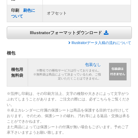
印刷
刷色に
オフセット
ついて
Illustratorフォーマットダウンロード
Illustratorデータ入稿の流れについて
梱包
包装なし
梱包用
※弊社での梱包サービスは行っておりません。
※無料袋は商品によって決まっているため、ご指
無料袋
定いただくことはできません。
※箔押し印刷は、その印刷方法上、文字の種類や大きさによって文字がつ
ぶれてしまうことがあります。 ご注文の際には、必ずこちらをご覧くださ
い。
※卓上カレンダーに付属の保護シートは商品を保護する目的でお付けして
おります。 そのため、保護シートの破れ、汚れ等による返品・交換は承る
ことができかねます。
また商品によっては保護シートの付属が無い場合もございます。予めご了
承下さいますようお願い致します。