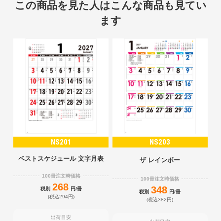
この商品を見た人はこんな商品も見てい
ます
NS201
NS203
ベストスケジュール 文字月表
ザ レインボー
100冊注文時価格
100冊注文時価格
268
348
税別
円/冊
税別
円/冊
(税込294円)
(税込382円)
出荷目安