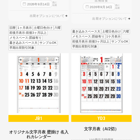
出荷目安
迄に
2026
年
9
月
14
日
出荷
迄に
2026
年
9
月
14
日
出荷
出荷オプションについて
出荷オプションについて
旧暦
1ヶ月表示
土曜日色分け
六曜
書き込みスペース大
土曜日色分け
六曜
前後月表示:前後3ヶ月以上
メモスペース:罫線有り
1ケ月表示
メモスペース:罫線有り
前後月表示:前後3ヶ月以上
サンプルOK
書き込みスペース大
サンプルOK
早期出荷割引対象
早期出荷割引対象
JB1
YD3
文字月表（A/2切）
オリジナル文字月表 壁掛け 名入
れカレンダー
100冊注文時価格