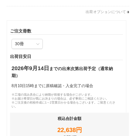
出荷オプションについて
ご注文冊数
出荷目安日
2026年9月14日
までの出来次第出荷予定（通常納
期）
8月10日15時までに原稿確認・入金完了の場合
※工場の混み具合により納期が前後する場合がございます。
※お届け希望日が既にお決まりの場合は、必ず事前にご相談ください。
※ご注文後の初校作成に1～2営業日かかる場合もございます。ご留意くださ
い。
税込合計金額
22,638円