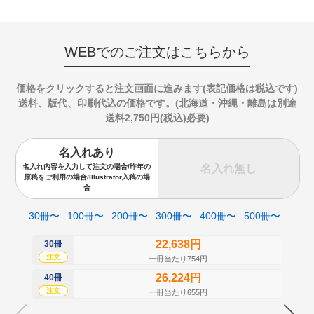
WEBでのご注文はこちらから
価格をクリックすると注文画面に進みます(表記価格は税込です)
送料、版代、印刷代込の価格です。(北海道・沖縄・離島は別途
送料2,750円(税込)必要)
名入れあり
名入れ無し
名入れ内容を入力して注文の場合/昨年の
原稿をご利用の場合/Illustrator入稿の場
合
30冊〜
100冊〜
200冊〜
300冊〜
400冊〜
500冊〜
22,638円
30冊
50
注文
注
一冊当たり754円
26,224円
40冊
60
注文
注
一冊当たり655円
70