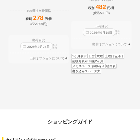
482
税別
円/冊
100冊注文時価格
(税込530円)
278
税別
円/冊
(税込305円)
出荷目安
迄に
2026
年
9
月
14
日
出荷
出荷目安
出荷オプションについて
迄に
2026
年
9
月
24
日
出荷
1ヶ月表示
旧暦
六曜
土曜日色分け
出荷オプションについて
前後月表示:前後2ヶ月
メモスペース:罫線有り
晴雨表
書き込みスペース大
ショッピングガイド