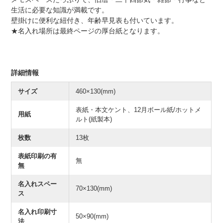
生活に必要な知識が満載です。
壁掛けに便利な紐付き、年齢早見表も付いています。
★名入れ場所は最終ページの厚台紙となります。
詳細情報
サイズ
460×130(mm)
表紙・本文ケント、12月ボール紙/ホットメ
用紙
ルト(紙製本)
枚数
13枚
表紙印刷の有
無
無
名入れスペー
70×130(mm)
ス
名入れ印刷寸
50×90(mm)
法