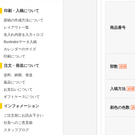
印刷・入稿について
原稿の作成方法について
商品番号
レイアウト一覧
名入れ内容を入力＋ロゴ
Illustratorデータ入稿
カレンダーのサイズ
印刷について
注文・発送について
部数
必須
送料、納期、発送
返品について
入稿方法
必須
お支払いについて
ギフトケースについて
インフォメーション
刷色の色数
必
ご注文前にお読み下さい
社長へのご意見箱
スタッフブログ