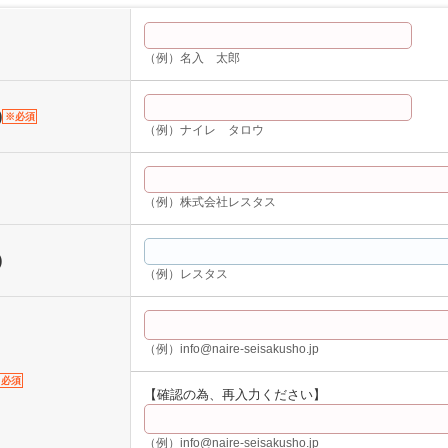
（例）名入 太郎
)
※必須
（例）ナイレ タロウ
（例）株式会社レスタス
)
（例）レスタス
（例）info@naire-seisakusho.jp
必須
【確認の為、再入力ください】
（例）info@naire-seisakusho.jp