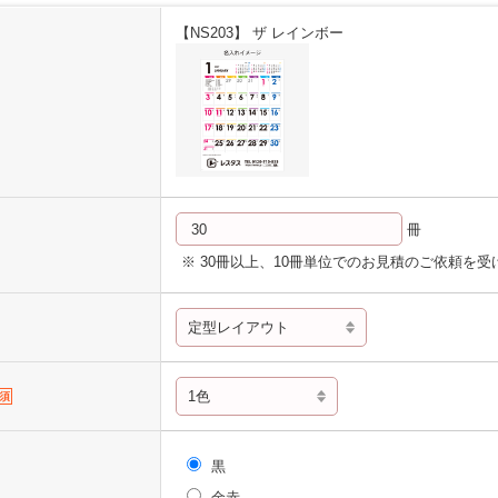
【NS203】 ザ レインボー
冊
※ 30冊以上、10冊単位でのお見積のご依頼を
須
黒
金赤