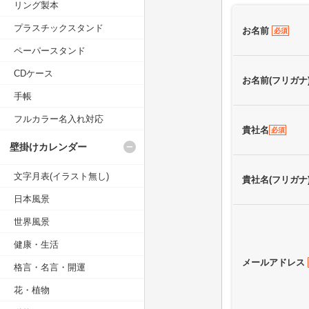
リング製本
プラスチックスタンド
お名前
必須
ペーパースタンド
CDケース
お名前(フリガナ
手帳
フルカラー名入れ対応
貴社名
必須
壁掛けカレンダー
文字月表(イラスト無し)
貴社名(フリガナ
日本風景
世界風景
健康・生活
メールアドレス
格言・名言・開運
花・植物