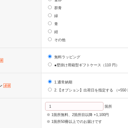
群青
緑
青
紺
その他
無料ラッピング
須
●壁掛け用箱型ギフトケース（110 円）
1.通常納期
ン
必須
2.【オプション】出荷日を指定する
（+550
箇所
※ 1箇所無料、2箇所目以降 +1,100円
※ 1箇所50冊以上でのお届けです