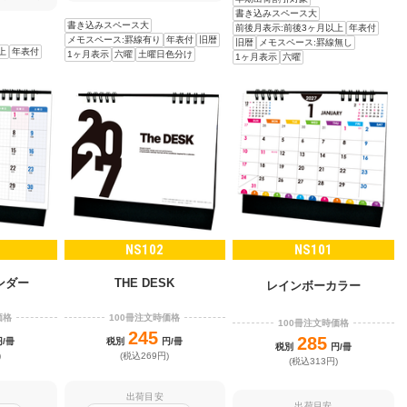
書き込みスペース大
書き込みスペース大
前後月表示:前後3ヶ月以上
年表付
メモスペース:罫線有り
年表付
旧暦
旧暦
メモスペース:罫線無し
上
年表付
1ヶ月表示
六曜
土曜日色分け
1ヶ月表示
六曜
NS102
NS101
ンダー
THE DESK
レインボーカラー
価格
100冊注文時価格
100冊注文時価格
245
285
円/冊
税別
円/冊
税別
円/冊
)
(税込269円)
(税込313円)
出荷目安
出荷目安