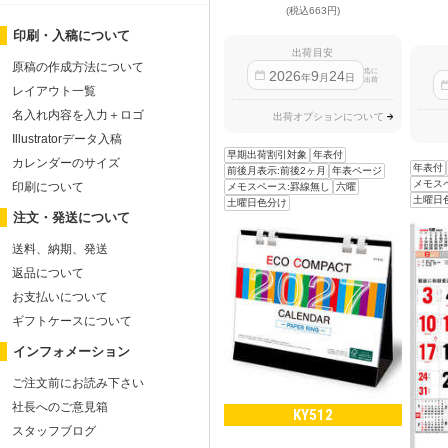
(税込663円)
印刷・入稿について
出荷目安
原稿の作成方法について
迄に
2026
9
24
年
月
日
出荷
レイアウト一覧
名入れ内容を入力＋ロゴ
出荷オプションについて
Illustratorデータ入稿
早期出荷割引対象
年表付
カレンダーのサイズ
年表付
前後月表示:前後2ヶ月
年表ページ
メモス
印刷について
メモスペース:罫線無し
六曜
土曜日
土曜日色分け
注文・発送について
送料、納期、発送
返品について
お支払いについて
ギフトケースについて
インフォメーション
ご注文前にお読み下さい
社長へのご意見箱
KY512
スタッフブログ