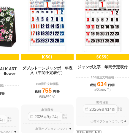
IC501
SG550
ジャンボ文字 年間予定表付
ダブルトーンジャンボ・年表
LK ART
入（年間予定表付）
lower-
100冊注文時価格
634
100冊注文時価格
税別
円/冊
価格
755
(税込697円)
税別
円/冊
円/冊
(税込830円)
)
出荷目安
迄に
2026
9
14
年
月
日
出荷目安
出荷
迄に
2026
9
24
年
月
日
出荷
迄に
4
日
出荷
出荷オプションについて
出荷オプションについて
ンについて
早期出荷割引対象