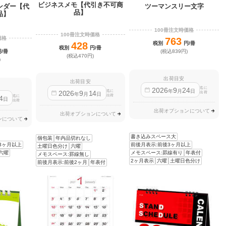
ビジネスメモ【代引き不可商
ツーマンスリー文字
ンダー【代
品】
品】
100冊注文時価格
100冊注文時価格
価格
763
428
税別
円/冊
税別
円/冊
円/冊
(税込839円)
(税込470円)
)
出荷目安
出荷目安
迄に
2026
9
24
年
月
日
迄に
2026
9
14
出荷
年
月
日
出荷
迄に
4
日
出荷
出荷オプションについて
出荷オプションについて
ンについて
書き込みスペース大
個包装
年内品切れなし
3ヶ月以上
前後月表示:前後3ヶ月以上
土曜日色分け
六曜
六曜
メモスペース:罫線有り
年表付
メモスペース:罫線無し
2ヶ月表示
六曜
土曜日色分け
前後月表示:前後2ヶ月
年表付