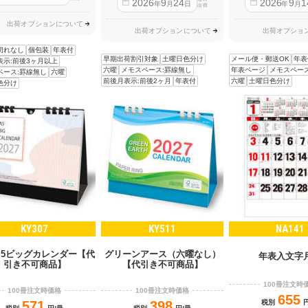
2026
9
24
2026
9
1
年
月
日
年
月
出荷
出荷オプションについて
出荷オプションについて
出荷オプショ
切れなし
個包装
年表付
早期出荷割引対象
土曜日色分け
メール便・郵送OK
年表
表示:前後3ヶ月以上
六曜
メモスペース:罫線無し
年表ページ
メモスペー
ペース:罫線無し
六曜
前後月表示:前後2ヶ月
年表付
六曜
土曜日色分け
色分け
KY307
KY511
NA141
Ａ5ビッグカレンダー【代
グリーンアース（六曜なし）
年表入文字
引き不可商品】
【代引き不可商品】
100冊注文時
100冊注文時価格
100冊注文時価格
655
571
398
税別