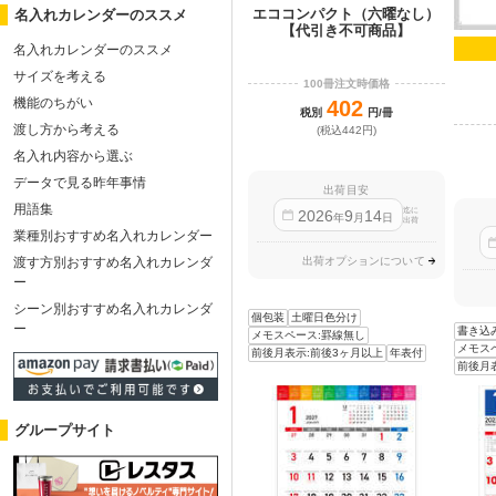
エココンパクト（六曜なし）
名入れカレンダーのススメ
【代引き不可商品】
名入れカレンダーのススメ
サイズを考える
100冊注文時価格
機能のちがい
402
税別
円/冊
渡し方から考える
(税込442円)
名入れ内容から選ぶ
データで見る昨年事情
出荷目安
用語集
迄に
2026
9
14
年
月
日
出荷
業種別おすすめ名入れカレンダー
出荷オプションについて
渡す方別おすすめ名入れカレンダ
ー
シーン別おすすめ名入れカレンダ
個包装
土曜日色分け
ー
書き込
メモスペース:罫線無し
メモス
前後月表示:前後3ヶ月以上
年表付
前後月
グループサイト