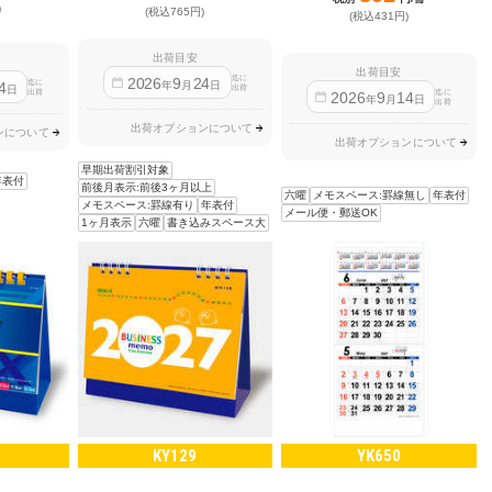
)
(税込765円)
(税込431円)
出荷目安
出荷目安
迄に
2026
9
24
迄に
4
年
月
日
日
出荷
出荷
迄に
2026
9
14
年
月
日
出荷
出荷オプションについて
ンについて
出荷オプションについて
早期出荷割引対象
年表付
前後月表示:前後3ヶ月以上
六曜
メモスペース:罫線無し
年表付
メモスペース:罫線有り
年表付
メール便・郵送OK
1ヶ月表示
六曜
書き込みスペース大
KY129
YK650