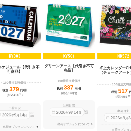
KY303
KY501
NK572
グリーンアース【代引き不可
スケジュール【代引き不
卓上カレンダーCHA
商品】
可商品】
（チョークアート）-f
100冊注文時価格
100冊注文時価格
100冊注文時
337
379
税別
円/冊
517
税別
円/冊
税別
(税込370円)
(税込416円)
(税込568円
出荷目安
出荷目安
出荷目安
迄に
2026
9
14
年
月
日
出荷
迄に
2026
9
14
年
月
日
出荷
2026
9
2
年
月
出荷オプションについて
出荷オプションについて
出荷オプショ