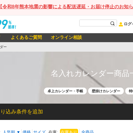
【令和8年熊本地震の影響による配送遅延・お届け停止のお知
ログ
て
よくあるご質問
オンライン相談
ダー
名入れカレンダー商品
卓上カレンダー・手帳
壁掛けカレンダー
特
絞り込み条件を追加
:
人気順 ▼
価格
サイズ
在庫: