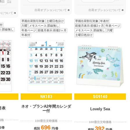
4
日
出荷
出荷オプションについて
出荷オプションについて
ンについて
早期出荷割引対象
土曜日色分け
早期出荷割引対象
年表付
付
六曜
メモスペース:罫線無し
前後月表示:前後2ヶ月
年表ページ
ス:罫線無し
年表ページ
前後月表示:前後2ヶ月
メモスペース:罫線無し
六曜
年表付
土曜日色分け
NK183
SG9140
ネオ・プランA2年間カレンダ
月表
Lovely Sea
ー付
価格
100冊注文時価格
100冊注文時価格
696
392
円/冊
税別
円/冊
税別
円/冊