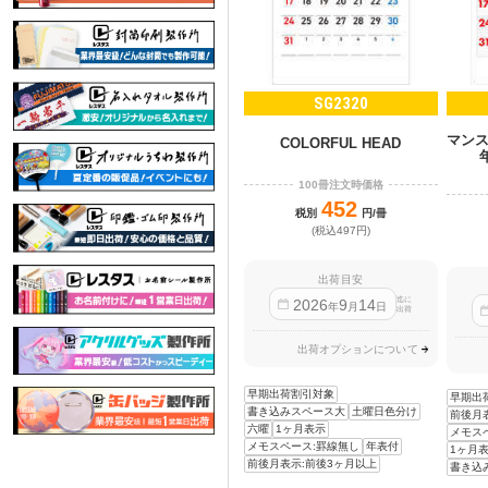
SG2320
マン
COLORFUL HEAD
100冊注文時価格
452
税別
円/冊
(税込497円)
出荷目安
迄に
2026
9
14
年
月
日
出荷
出荷オプションについて
早期出荷割引対象
早期出
書き込みスペース大
土曜日色分け
前後月
六曜
1ヶ月表示
メモス
メモスペース:罫線無し
年表付
1ヶ月
前後月表示:前後3ヶ月以上
書き込