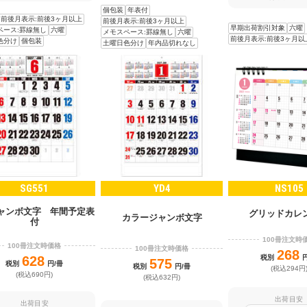
個包装
年表付
前後月表示:前後3ヶ月以上
前後月表示:前後3ヶ月以上
早期出荷割引対象
六曜
ペース:罫線無し
六曜
メモスペース:罫線無し
六曜
前後月表示:前後3ヶ月以
色分け
個包装
土曜日色分け
年内品切れなし
SG551
YD4
NS105
ジャンボ文字 年間予定表
グリッドカレ
カラージャンボ文字
付
100冊注文時
100冊注文時価格
100冊注文時価格
268
628
税別
575
税別
円/冊
税別
円/冊
(税込294円
(税込690円)
(税込632円)
出荷目安
出荷目安