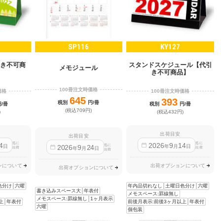
SP116
KY127
き不可商
スタンドスケジュール【代引
メモジュール
き不可商品】
100冊注文時価格
価格
100冊注文時価格
645
393
税別
円/冊
円/冊
税別
円/冊
(税込709円)
)
(税込432円)
出荷目安
出荷目安
迄に
迄に
4
2026
9
14
迄に
2026
9
24
日
年
月
日
年
月
日
出荷
出荷
出荷
ンについて
出荷オプションについて
出荷オプションについて
色分け
六曜
年内品切れなし
土曜日色分け
六曜
書き込みスペース大
年表付
メモスペース:罫線無し
メモスペース:罫線無し
1ヶ月表示
上
年表付
前後月表示:前後3ヶ月以上
年表付
六曜
個包装