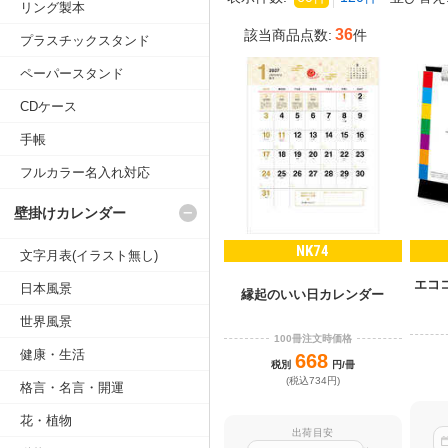
リング製本
36
該当商品点数:
件
プラスチックスタンド
ペーパースタンド
CDケース
手帳
フルカラー名入れ対応
壁掛けカレンダー
NK74
文字月表(イラスト無し)
エコ
日本風景
縁起のいい日カレンダー
世界風景
100冊注文時価格
健康・生活
668
税別
円/冊
(税込734円)
格言・名言・開運
花・植物
出荷目安