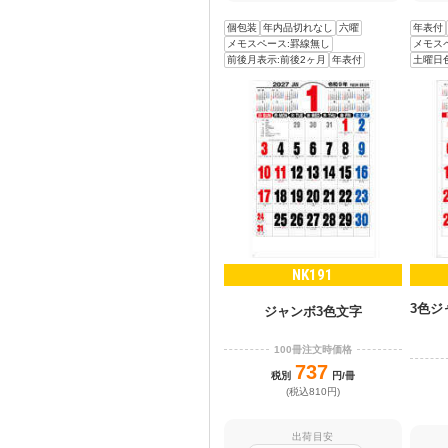
個包装
年内品切れなし
六曜
年表付
メモスペース:罫線無し
メモス
前後月表示:前後2ヶ月
年表付
土曜日
NK191
3色
ジャンボ3色文字
100冊注文時価格
737
税別
円/冊
(税込810円)
出荷目安