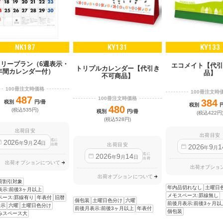
NK187
KY131
KY133
スリープラン（6週表示・
エコメイト【代引
トリプルカレンダー【代引き
年間カレンダー付）
品】
不可商品】
100冊注文時価格
100冊注文時
487
100冊注文時価格
384
税別
円/冊
税別
480
(税込535円)
税別
円/冊
(税込422円
(税込528円)
出荷目安
出荷目安
迄に
2026
9
24
年
月
日
出荷目安
出荷
2026
9
1
年
月
迄に
2026
9
14
年
月
日
出荷
出荷オプションについて
出荷オプショ
出荷オプションについて
荷割引対象
年内品切れなし
土曜日
表示:前後3ヶ月以上
メモスペース:罫線無し
ペース:罫線有り
年表付
旧暦
個包装
土曜日色分け
六曜
前後月表示:前後3ヶ月以
表示
六曜
土曜日色分け
前後月表示:前後3ヶ月以上
年表付
個包装
みスペース大