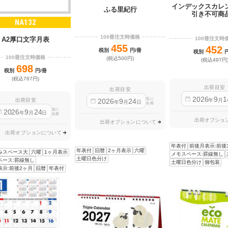
インデックスカレ
ふる里紀行
引き不可商
NA132
100冊注文時価格
100冊注文時
A2厚口文字月表
455
452
税別
円/冊
税別
100冊注文時価格
(税込500円)
(税込497円
698
税別
円/冊
(税込767円)
出荷目安
出荷目安
2026
9
1
迄に
2026
9
24
出荷目安
年
月
年
月
日
出荷
迄に
2026
9
24
年
月
日
出荷
出荷オプショ
出荷オプションについて
出荷オプションについて
年表付
前後月表示:前後
年表付
旧暦
2ヶ月表示
六曜
みスペース大
六曜
1ヶ月表示
メモスペース:罫線無し
土曜日色分け
ペース:罫線無し
土曜日色分け
個包装
表示:前後2ヶ月
旧暦
年表付