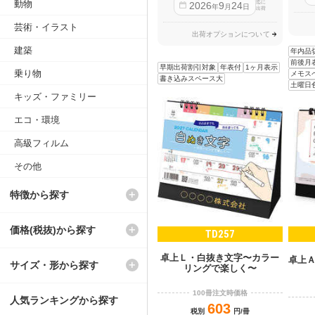
動物
迄に
2026
9
24
年
月
日
出荷
芸術・イラスト
出荷オプションについて
建築
年内品
前後月
早期出荷割引対象
年表付
1ヶ月表示
乗り物
メモス
書き込みスペース大
土曜日
キッズ・ファミリー
エコ・環境
高級フィルム
その他
特徴から探す
価格(税抜)から探す
TD257
卓上Ｌ・白抜き文字〜カラー
卓上
サイズ・形から探す
リングで楽しく〜
100冊注文時価格
人気ランキングから探す
603
税別
円/冊