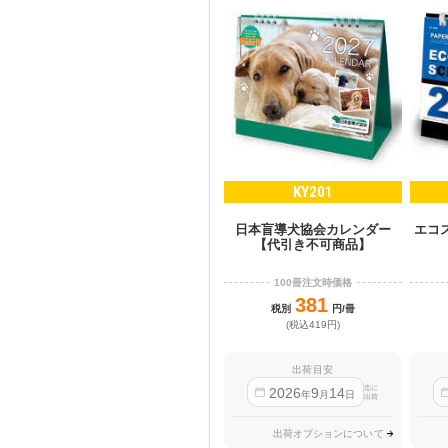
KY201
日本盲導犬協会カレンダー
エコ
【代引き不可商品】
100冊注文時価格
381
税別
円/冊
(税込419円)
出荷目安
迄に
2026
9
14
年
月
日
出荷
出荷オプションについて