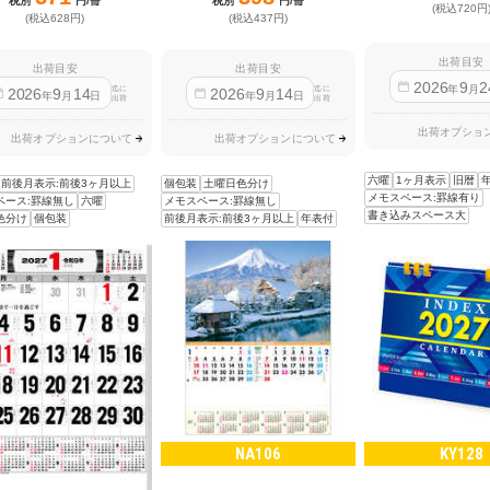
税別
円/冊
税別
円/冊
(税込720円
(税込628円)
(税込437円)
出荷目安
出荷目安
出荷目安
2026
9
2
年
月
迄に
迄に
2026
9
14
2026
9
14
年
月
日
年
月
日
出荷
出荷
出荷オプショ
出荷オプションについて
出荷オプションについて
六曜
1ヶ月表示
旧暦
前後月表示:前後3ヶ月以上
個包装
土曜日色分け
メモスペース:罫線有り
ペース:罫線無し
六曜
メモスペース:罫線無し
書き込みスペース大
色分け
個包装
前後月表示:前後3ヶ月以上
年表付
NA106
KY128