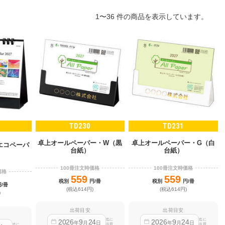
1〜36 件の商品を表示しています。
TD230
TD231
卓上オールペーパー・W（黒
卓上オールペーパー・G（白
エコペーパ
台紙）
台紙）
）
100冊注文時価格
100冊注文時価格
価格
559
559
税別
円/冊
税別
円/冊
円/冊
(税込614円)
(税込614円)
)
出荷目安
出荷目安
迄に
迄に
2026
9
24
2026
9
24
年
月
日
年
月
日
出荷
出荷
迄に