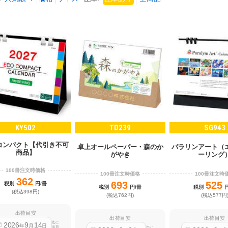
KY502
TD239
SG943
コンパクト【代引き不可
卓上オールペーパー・森のか
パラリンアート（
商品】
がやき
ーリング
100冊注文時価格
100冊注文時価格
100冊注文時
362
693
525
税別
円/冊
税別
円/冊
税別
(税込398円)
(税込762円)
(税込577円
出荷目安
出荷目安
出荷目安
迄に
2026
9
14
年
月
日
出荷
迄に