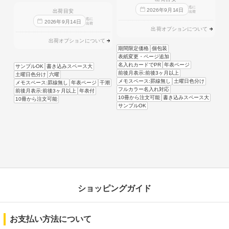
迄に
2026
年
9
月
14
日
出荷目安
出荷
迄に
2026
年
9
月
14
日
出荷
出荷オプションについて
出荷オプションについて
期間限定価格
個包装
表紙変更・ページ追加
名入れカードでPR
年表ページ
サンプルOK
書き込みスペース大
前後月表示:前後3ヶ月以上
土曜日色分け
六曜
メモスペース:罫線無し
土曜日色分け
メモスペース:罫線無し
年表ページ
干潮
フルカラー名入れ対応
前後月表示:前後3ヶ月以上
年表付
10冊から注文可能
書き込みスペース大
10冊から注文可能
サンプルOK
ショッピングガイド
お支払い方法について