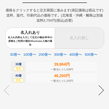
価格をクリックすると注文画面に進みます(表記価格は税込です)
送料、版代、印刷代込の価格です。(北海道・沖縄・離島は別途
送料2,750円(税込)必要)
名入れあり
名入れ無し
名入れ内容を入力して注文の場合/昨年の
原稿をご利用の場合/Illustrator入稿の場
合
30冊〜
100冊〜
200冊〜
300冊〜
400冊〜
500冊〜
39,864円
30冊
50
注文
注
一冊当たり1,328円
46,200円
40冊
60
注文
注
一冊当たり1,155円
70
注
80
注