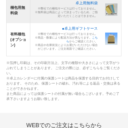
卓上用無料袋
梱包用無
※弊社での梱包サービスは行っておりません。
※無料袋は商品によって決まっているため、ご指
料袋
定いただくことはできません。
●卓上用ギフトケース
有料梱包
※弊社での梱包サービスは行っておりません。
※商品・数量により配送方法が異なります。
こち
(オプショ
ら
からご確認ください。
ン)
※商品や在庫状況によりお選びいただけない場合
がございます。ご注文画面でご確認ください。
※箔押し印刷は、その印刷方法上、文字の種類や大きさによって文字がつ
ぶれてしまうことがあります。 ご注文の際には、必ずこちらをご覧くださ
い。
※卓上カレンダーに付属の保護シートは商品を保護する目的でお付けして
おります。 そのため、保護シートの破れ、汚れ等による返品・交換は承る
ことができかねます。
また商品によっては保護シートの付属が無い場合もございます。予めご了
承下さいますようお願い致します。
WEBでのご注文はこちらから