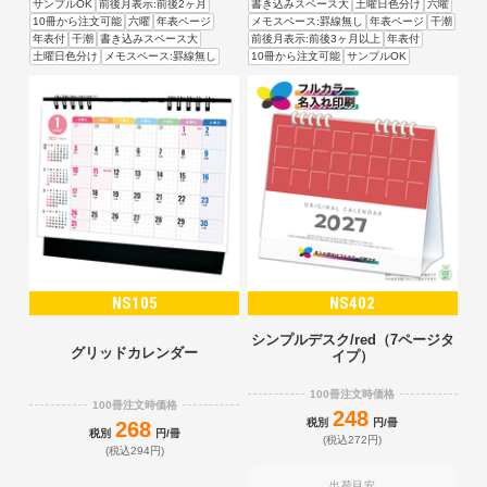
サンプルOK
前後月表示:前後2ヶ月
書き込みスペース大
土曜日色分け
六曜
10冊から注文可能
六曜
年表ページ
メモスペース:罫線無し
年表ページ
干潮
年表付
干潮
書き込みスペース大
前後月表示:前後3ヶ月以上
年表付
土曜日色分け
メモスペース:罫線無し
10冊から注文可能
サンプルOK
NS105
NS402
シンプルデスク/red（7ページタ
グリッドカレンダー
イプ）
100冊注文時価格
100冊注文時価格
248
税別
円/冊
268
税別
円/冊
(税込272円)
(税込294円)
出荷目安