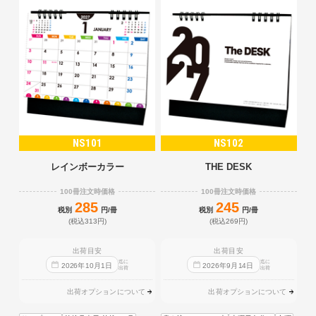
NS101
NS102
レインボーカラー
THE DESK
100冊注文時価格
100冊注文時価格
285
245
税別
円/冊
税別
円/冊
(税込313円)
(税込269円)
出荷目安
出荷目安
迄に
迄に
2026
年
10
月
1
日
2026
年
9
月
14
日
出荷
出荷
出荷オプションについて
出荷オプションについて