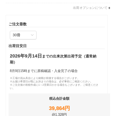
出荷オプションについて
ご注文冊数
出荷目安日
2026年9月14日
までの出来次第出荷予定（通常納
期）
8月9日15時までに原稿確認・入金完了の場合
※工場の混み具合により納期が前後する場合がございます。
※お届け希望日が既にお決まりの場合は、必ず事前にご相談ください。
※ご注文後の初校作成に1～2営業日かかる場合もございます。ご留意くださ
い。
税込合計金額
39,864円
@1,328円