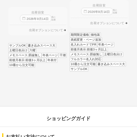
出荷目安
迄に
2026
年
9
月
14
日
出荷目安
出荷
迄に
2026
年
9
月
14
日
出荷
出荷オプションについて
出荷オプションについて
期間限定価格
個包装
表紙変更・ページ追加
名入れカードでPR
年表ページ
サンプルOK
書き込みスペース大
前後月表示:前後3ヶ月以上
土曜日色分け
六曜
メモスペース:罫線無し
土曜日色分け
メモスペース:罫線無し
年表ページ
干潮
フルカラー名入れ対応
前後月表示:前後3ヶ月以上
年表付
10冊から注文可能
書き込みスペース大
10冊から注文可能
サンプルOK
ショッピングガイド
お支払い方法について