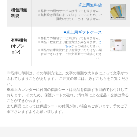
卓上用無料袋
梱包用無
※弊社での梱包サービスは行っておりません。
※無料袋は商品によって決まっているため、ご
料袋
指定いただくことはできません。
■卓上用ギフトケース
※弊社での梱包サービスは行っておりません。
有料梱包
※商品・数量により配送方法が異なります。
こ
(オプシ
ちら
からご確認ください。
※商品や在庫状況によりお選びいただけない場
ョン)
合がございます。ご注文画面でご確認くださ
い。
※箔押し印刷は、その印刷方法上、文字の種類や大きさによって文字がつ
ぶれてしまうことがあります。 ご注文の際には、必ずこちらをご覧くださ
い。
※卓上カレンダーに付属の保護シートは商品を保護する目的でお付けして
おります。 そのため、保護シートの破れ、汚れ等による返品・交換は承る
ことができかねます。
また商品によっては保護シートの付属が無い場合もございます。予めご了
承下さいますようお願い致します。