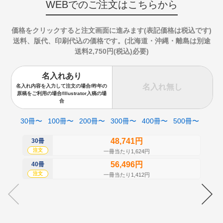
WEBでのご注文はこちらから
価格をクリックすると注文画面に進みます(表記価格は税込です)
送料、版代、印刷代込の価格です。(北海道・沖縄・離島は別途
送料2,750円(税込)必要)
名入れあり
名入れ無し
名入れ内容を入力して注文の場合/昨年の
原稿をご利用の場合/Illustrator入稿の場
合
30冊〜
100冊〜
200冊〜
300冊〜
400冊〜
500冊〜
48,741円
30冊
50
注文
注
一冊当たり1,624円
56,496円
40冊
60
注文
注
一冊当たり1,412円
70
注
80
注