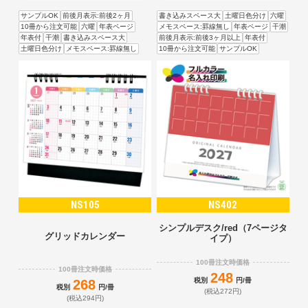
サンプルOK
前後月表示:前後2ヶ月
書き込みスペース大
土曜日色分け
六曜
10冊から注文可能
六曜
年表ページ
メモスペース:罫線無し
年表ページ
干潮
年表付
干潮
書き込みスペース大
前後月表示:前後3ヶ月以上
年表付
土曜日色分け
メモスペース:罫線無し
10冊から注文可能
サンプルOK
NS105
NS402
シンプルデスク/red（7ページタ
グリッドカレンダー
イプ）
100冊注文時価格
100冊注文時価格
248
税別
円/冊
268
税別
円/冊
(税込272円)
(税込294円)