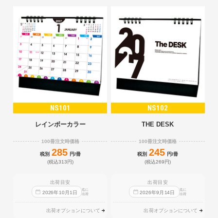
NS101
NS102
レインボーカラー
THE DESK
100冊注文時価格
100冊注文時価格
285
245
税別
円/冊
税別
円/冊
(税込313円)
(税込269円)
出荷目安
出荷目安
迄に
迄に
2026
年
10
月
1
日
2026
年
9
月
14
日
出荷
出荷
出荷オプションについて
出荷オプションについて