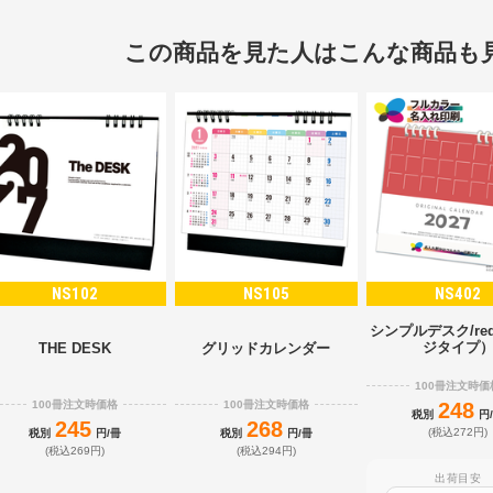
この商品を見た人はこんな商品も
NS102
NS105
NS402
シンプルデスク/re
ジタイプ
THE DESK
グリッドカレンダー
100冊注文時価
100冊注文時価格
100冊注文時価格
248
税別
円
245
268
(税込272円)
税別
円/冊
税別
円/冊
(税込269円)
(税込294円)
出荷目安