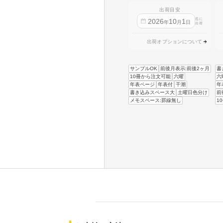
出荷目安
迄に
2026
10
1
年
月
日
出荷
出荷オプションについて
サンプルOK
前後月表示:前後2ヶ月
書
10冊から注文可能
六曜
六
年表ページ
年表付
干潮
年
書き込みスペース大
土曜日色分け
前
メモスペース:罫線無し
1