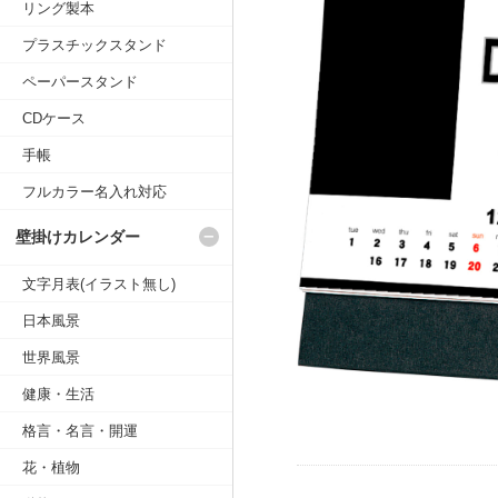
リング製本
プラスチックスタンド
ペーパースタンド
CDケース
手帳
フルカラー名入れ対応
壁掛けカレンダー
文字月表(イラスト無し)
日本風景
世界風景
健康・生活
格言・名言・開運
花・植物