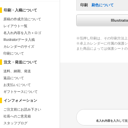
印刷
刷色について
印刷・入稿について
原稿の作成方法について
Illus
レイアウト一覧
名入れ内容を入力＋ロゴ
※箔押し印刷は、その印刷方法上
Illustratorデータ入稿
※卓上カレンダーに付属の保護シ
カレンダーのサイズ
また商品によっては保護シートの
印刷について
注文・発送について
送料、納期、発送
返品について
お支払いについて
ギフトケースについて
インフォメーション
ご注文前にお読み下さい
社長へのご意見箱
名入れ内容を入力して注文の
スタッフブログ