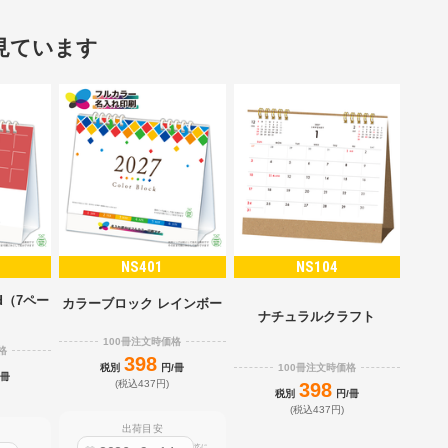
見ています
NS401
NS104
d（7ペー
カラーブロック レインボー
）
ナチュラルクラフト
100冊注文時価格
格
398
100冊注文時価格
税別
円/冊
/冊
(税込437円)
398
税別
円/冊
(税込437円)
出荷目安
迄に