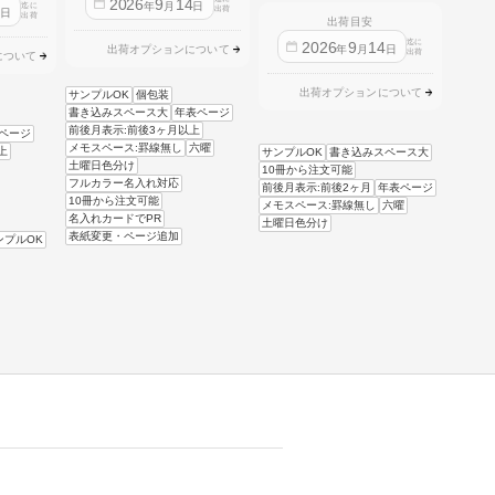
2026
9
14
年
月
日
迄に
4
出荷
日
出荷
出荷目安
迄に
2026
9
14
年
月
日
出荷オプションについて
出荷
について
出荷オプションについて
サンプルOK
個包装
書き込みスペース大
年表ページ
前後月表示:前後3ヶ月以上
ページ
メモスペース:罫線無し
六曜
上
サンプルOK
書き込みスペース大
土曜日色分け
10冊から注文可能
フルカラー名入れ対応
前後月表示:前後2ヶ月
年表ページ
10冊から注文可能
メモスペース:罫線無し
六曜
名入れカードでPR
土曜日色分け
表紙変更・ページ追加
ンプルOK