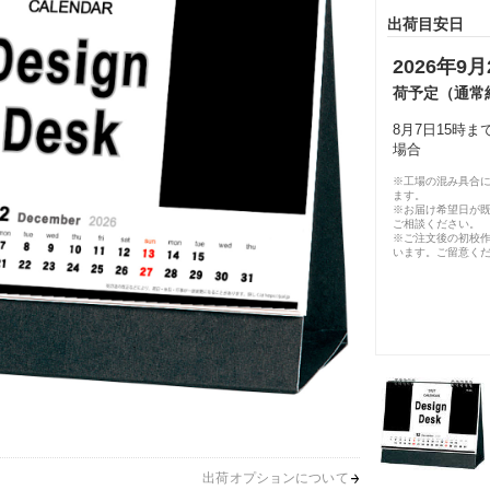
出荷目安日
2026年9月
荷予定（通常
8月7日15時
場合
※工場の混み具合
ます。
※お届け希望日が
ご相談ください。
※ご注文後の初校作
います。ご留意く
出荷オプションについて