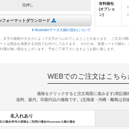
有料梱包
箔押し
(オプショ
ン)
tratorフォーマットダウンロード
Illustratorデータ入稿の流れについて
、文字の種類や大きさによって文字がつぶれてしまうことがあります。 ご注文の際
ートは商品を保護する目的でお付けしております。 そのため、保護シートの破れ
付属が無い場合もございます。予めご了承下さいますようお願い致します。
WEBでのご注文はこちら
価格をクリックすると注文画面に進みます(表記価
送料、版代、印刷代込の価格です。(北海道・沖縄・離島は別途送料
名入れあり
場合/昨年の原稿をご利用の場合/Illustrator入稿の場合