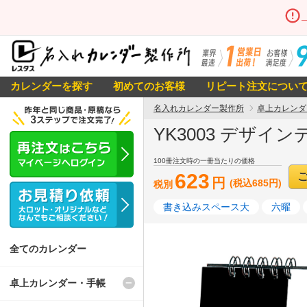
カレンダーを探す
初めてのお客様
リピート注文につい
名入れカレンダー製作所
卓上カレンダ
YK3003 デザイン
100冊注文時の一冊当たりの価格
623
円
(税込685円)
税別
書き込みスペース大
六曜
全てのカレンダー
卓上カレンダー・手帳