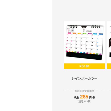
NS101
レインボーカラー
100冊注文時価格
285
税別
円/冊
(税込313円)