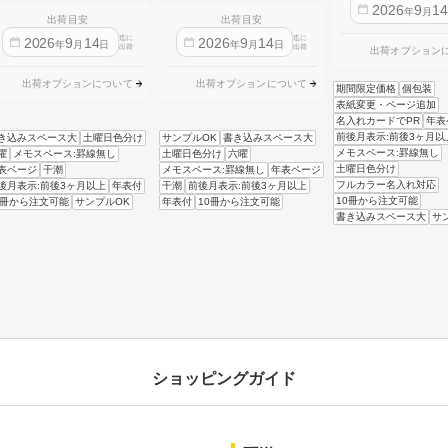
2026
9
1
年
月
出荷目安
出荷目安
迄に
迄に
2026
9
14
2026
9
14
年
月
日
年
月
日
出荷
出荷
出荷オプション
出荷オプションについて
出荷オプションについて
期間限定価格
個包装
表紙変更・ページ追加
名入れカードでPR
年表
前後月表示:前後3ヶ月以
き込みスペース大
土曜日色分け
サンプルOK
書き込みスペース大
メモスペース:罫線無し
曜
メモスペース:罫線無し
土曜日色分け
六曜
土曜日色分け
表ページ
干潮
メモスペース:罫線無し
年表ページ
フルカラー名入れ対応
後月表示:前後3ヶ月以上
年表付
干潮
前後月表示:前後3ヶ月以上
10冊から注文可能
0冊から注文可能
サンプルOK
年表付
10冊から注文可能
書き込みスペース大
サ
ショッピングガイド