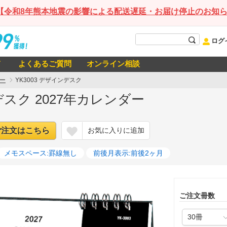
【令和8年熊本地震の影響による配送遅延・お届け停止のお知
ログ
て
よくあるご質問
オンライン相談
ー
YK3003 デザインデスク
デスク 2027年カレンダー
ご注文はこちら
お気に入りに追加
メモスペース:罫線無し
前後月表示:前後2ヶ月
ご注文冊数