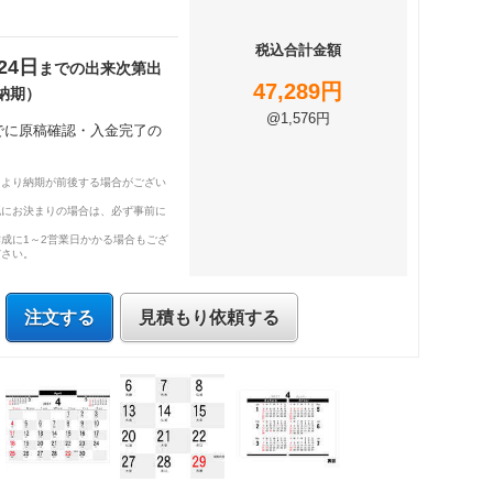
税込合計金額
24日
までの出来次第出
47,289円
納期）
@1,576円
までに原稿確認・入金完了の
により納期が前後する場合がござい
既にお決まりの場合は、必ず事前に
成に1～2営業日かかる場合もござ
ださい。
注文する
見積もり依頼する