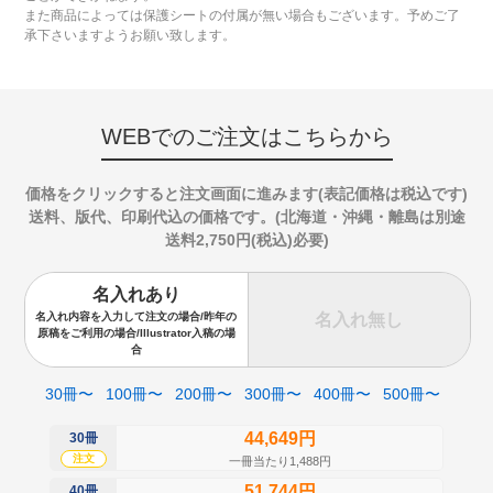
また商品によっては保護シートの付属が無い場合もございます。予めご了
承下さいますようお願い致します。
WEBでのご注文はこちらから
価格をクリックすると注文画面に進みます(表記価格は税込です)
送料、版代、印刷代込の価格です。(北海道・沖縄・離島は別途
送料2,750円(税込)必要)
名入れあり
名入れ無し
名入れ内容を入力して注文の場合/昨年の
原稿をご利用の場合/Illustrator入稿の場
合
30冊〜
100冊〜
200冊〜
300冊〜
400冊〜
500冊〜
44,649円
30冊
50
注文
注
一冊当たり1,488円
51,744円
40冊
60