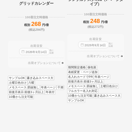
グリッドカレンダー
イプ）
100冊注文時価格
100冊注文時価格
248
税別
円/冊
268
税別
円/冊
(税込272円)
(税込294円)
出荷目安
迄に
2026
年
9
月
14
日
出荷目安
出荷
迄に
2026
年
9
月
14
日
出荷
出荷オプションについて
出荷オプションについて
期間限定価格
個包装
表紙変更・ページ追加
名入れカードでPR
年表ページ
サンプルOK
書き込みスペース大
前後月表示:前後3ヶ月以上
土曜日色分け
六曜
メモスペース:罫線無し
土曜日色分け
メモスペース:罫線無し
年表ページ
干潮
フルカラー名入れ対応
前後月表示:前後3ヶ月以上
年表付
10冊から注文可能
書き込みスペース大
10冊から注文可能
サンプルOK