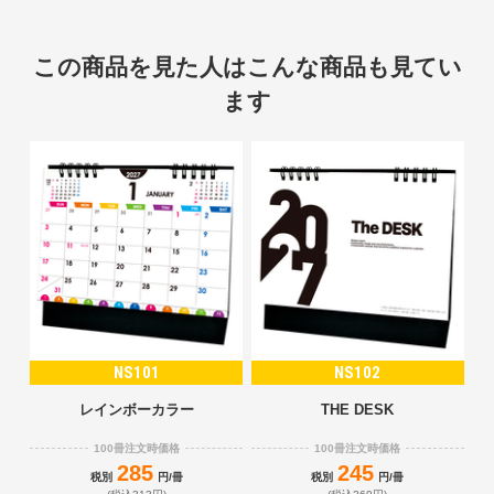
この商品を見た人はこんな商品も見てい
ます
NS101
NS102
レインボーカラー
THE DESK
100冊注文時価格
100冊注文時価格
285
245
税別
円/冊
税別
円/冊