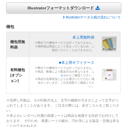
Illustratorフォーマットダウンロード
Illustratorデータ入稿の流れについて
梱包
卓上用無料袋
梱包用無
※弊社での梱包サービスは行っておりません。
※無料袋は商品によって決まっているため、ご
料袋
指定いただくことはできません。
■卓上用ギフトケース
※弊社での梱包サービスは行っておりません。
有料梱包
※商品・数量により配送方法が異なります。
こ
(オプシ
ちら
からご確認ください。
※商品や在庫状況によりお選びいただけない場
ョン)
合がございます。ご注文画面でご確認くださ
い。
※箔押し印刷は、その印刷方法上、文字の種類や大きさによって文字がつ
ぶれてしまうことがあります。 ご注文の際には、必ずこちらをご覧くださ
い。
※卓上カレンダーに付属の保護シートは商品を保護する目的でお付けして
おります。 そのため、保護シートの破れ、汚れ等による返品・交換は承る
ことができかねます。