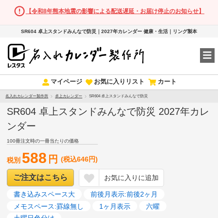
【令和8年熊本地震の影響による配送遅延・お届け停止のお知らせ】
SR604 卓上スタンドみんなで防災｜2027年カレンダー 健康・生活｜リング製本
マイページ
お気に入りリスト
カート
名入れカレンダー製作所
卓上カレンダー
SR604 卓上スタンドみんなで防災
SR604 卓上スタンドみんなで防災 2027年カレ
ンダー
100冊注文時の一冊当たりの価格
588
円
(税込646円)
税別
ご注文はこちら
お気に入りに追加
書き込みスペース大
前後月表示:前後2ヶ月
メモスペース:罫線無し
1ヶ月表示
六曜
土曜日色分け