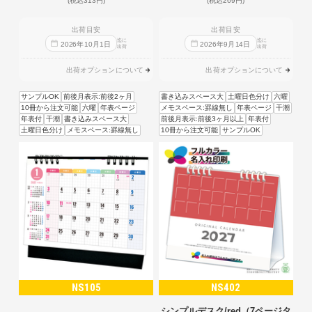
(税込313円)
(税込269円)
出荷目安
出荷目安
迄に
迄に
2026
年
10
月
1
日
2026
年
9
月
14
日
出荷
出荷
出荷オプションについて
出荷オプションについて
サンプルOK
前後月表示:前後2ヶ月
書き込みスペース大
土曜日色分け
六曜
10冊から注文可能
六曜
年表ページ
メモスペース:罫線無し
年表ページ
干潮
年表付
干潮
書き込みスペース大
前後月表示:前後3ヶ月以上
年表付
土曜日色分け
メモスペース:罫線無し
10冊から注文可能
サンプルOK
NS105
NS402
シンプルデスク/red（7ページタ