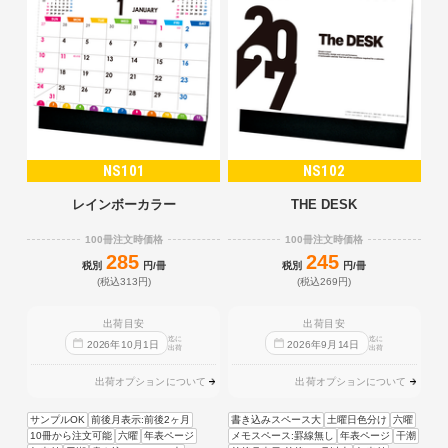
NS101
NS102
レインボーカラー
THE DESK
100冊注文時価格
100冊注文時価格
285
245
税別
円/冊
税別
円/冊
(税込313円)
(税込269円)
出荷目安
出荷目安
迄に
迄に
2026
年
10
月
1
日
2026
年
9
月
14
日
出荷
出荷
出荷オプションについて
出荷オプションについて
サンプルOK
前後月表示:前後2ヶ月
書き込みスペース大
土曜日色分け
六曜
10冊から注文可能
六曜
年表ページ
メモスペース:罫線無し
年表ページ
干潮