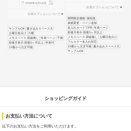
迄に
2026
年
9
月
14
日
出荷
出荷オプションについて
出荷オプションについて
期間限定価格
個包装
表紙変更・ページ追加
名入れカードでPR
年表ページ
サンプルOK
書き込みスペース大
前後月表示:前後3ヶ月以上
土曜日色分け
六曜
メモスペース:罫線無し
土曜日色分け
メモスペース:罫線無し
年表ページ
干潮
フルカラー名入れ対応
前後月表示:前後3ヶ月以上
年表付
10冊から注文可能
書き込みスペース大
10冊から注文可能
サンプルOK
ショッピングガイド
お支払い方法について
以下のお支払い方法をご利用いただけます。