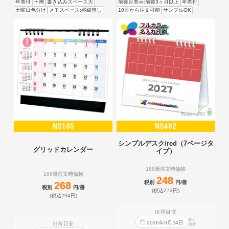
年表付
干潮
書き込みスペース大
前後月表示:前後3ヶ月以上
年表付
土曜日色分け
メモスペース:罫線無し
10冊から注文可能
サンプルOK
NS105
NS402
シンプルデスク/red（7ページタ
グリッドカレンダー
イプ）
100冊注文時価格
100冊注文時価格
248
税別
円/冊
268
税別
円/冊
(税込272円)
(税込294円)
出荷目安
迄に
2026
年
9
月
14
日
出荷目安
出荷