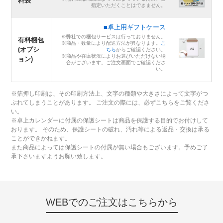
料袋
指定いただくことはできません。
■卓上用ギフトケース
※弊社での梱包サービスは行っておりません。
有料梱包
※商品・数量により配送方法が異なります。
こ
(オプシ
ちら
からご確認ください。
※商品や在庫状況によりお選びいただけない場
ョン)
合がございます。ご注文画面でご確認くださ
い。
※箔押し印刷は、その印刷方法上、文字の種類や大きさによって文字がつ
ぶれてしまうことがあります。 ご注文の際には、必ずこちらをご覧くださ
い。
※卓上カレンダーに付属の保護シートは商品を保護する目的でお付けして
おります。 そのため、保護シートの破れ、汚れ等による返品・交換は承る
ことができかねます。
また商品によっては保護シートの付属が無い場合もございます。予めご了
承下さいますようお願い致します。
WEBでのご注文はこちらから