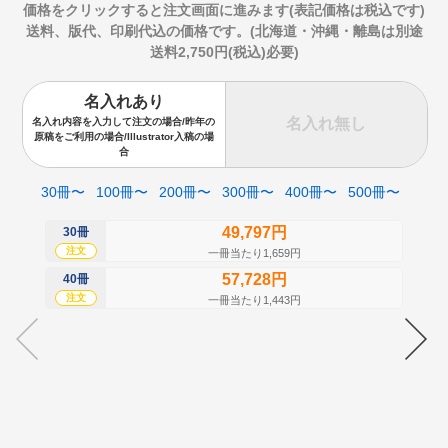
価格をクリックすると注文画面に進みます(表記価格は税込です)
送料、版代、印刷代込の価格です。(北海道・沖縄・離島は別途
送料2,750円(税込)必要)
名入れあり
名入れ無し
名入れ内容を入力して注文の場合/昨年の
原稿をご利用の場合/Illustrator入稿の場
合
30冊〜
100冊〜
200冊〜
300冊〜
400冊〜
500冊〜
49,797円
30冊
50
注文
注
一冊当たり1,659円
57,728円
40冊
60
注文
注
一冊当たり1,443円
70
注
80
注
90
注