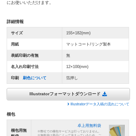
にお使いいただけます。
詳細情報
サイズ
155×182(mm)
用紙
マットコート/リング製本
表紙印刷の有無
無
名入れ印刷寸法
12×100(mm)
印刷
刷色について
箔押し
Illustratorフォーマットダウンロード
Illustratorデータ入稿の流れについて
梱包
卓上用無料袋
梱包用無
※弊社での梱包サービスは行っておりません。
※無料袋は商品によって決まっているため、ご