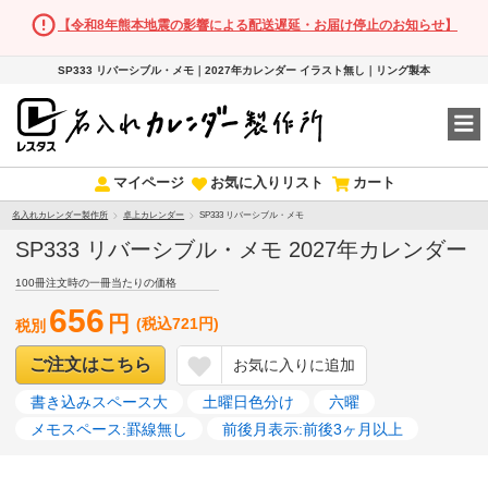
【令和8年熊本地震の影響による配送遅延・お届け停止のお知らせ】
SP333 リバーシブル・メモ｜2027年カレンダー イラスト無し｜リング製本
マイページ
お気に入りリスト
カート
名入れカレンダー製作所
卓上カレンダー
SP333 リバーシブル・メモ
SP333 リバーシブル・メモ 2027年カレンダー
100冊注文時の一冊当たりの価格
656
円
(税込721円)
税別
ご注文はこちら
お気に入りに追加
書き込みスペース大
土曜日色分け
六曜
メモスペース:罫線無し
前後月表示:前後3ヶ月以上