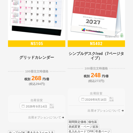
NS105
NS402
シンプルデスク/red（7ページタ
グリッドカレンダー
イプ）
100冊注文時価格
100冊注文時価格
248
税別
円/冊
268
税別
円/冊
(税込272円)
(税込294円)
出荷目安
迄に
2026
年
9
月
14
日
出荷目安
出荷
迄に
2026
年
9
月
14
日
出荷
出荷オプションについて
出荷オプションについて
期間限定価格
個包装
表紙変更・ページ追加
名入れカードでPR
年表ページ
サンプルOK
書き込みスペース大