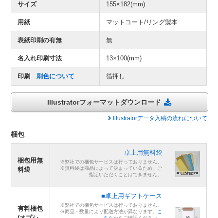
サイズ
155×182(mm)
用紙
マットコート/リング製本
表紙印刷の有無
無
名入れ印刷寸法
13×100(mm)
印刷
刷色について
箔押し
Illustratorフォーマットダウンロード
Illustratorデータ入稿の流れについて
梱包
卓上用無料袋
梱包用無
※弊社での梱包サービスは行っておりません。
※無料袋は商品によって決まっているため、ご
料袋
指定いただくことはできません。
■卓上用ギフトケース
※弊社での梱包サービスは行っておりません。
有料梱包
※商品・数量により配送方法が異なります。
こ
(オプシ
ちら
からご確認ください。