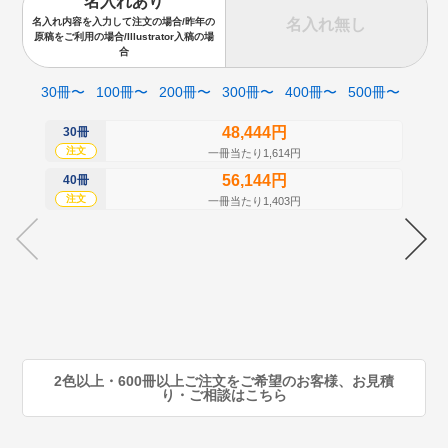
名入れあり
名入れ無し
名入れ内容を入力して注文の場合/昨年の
原稿をご利用の場合/Illustrator入稿の場
合
30冊〜
100冊〜
200冊〜
300冊〜
400冊〜
500冊〜
48,444円
30冊
50
注文
注
一冊当たり1,614円
56,144円
40冊
60
注文
注
一冊当たり1,403円
70
注
80
注
90
注
2色以上・600冊以上ご注文をご希望のお客様、お見積
り・ご相談はこちら