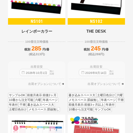
NS101
NS102
レインボーカラー
THE DESK
100冊注文時価格
100冊注文時価格
285
245
税別
円/冊
税別
円/冊
(税込313円)
(税込269円)
出荷目安
出荷目安
迄に
迄に
2026
年
10
月
1
日
2026
年
9
月
14
日
出荷
出荷
出荷オプションについて
出荷オプションについて
サンプルOK
前後月表示:前後2ヶ月
書き込みスペース大
土曜日色分け
六曜
10冊から注文可能
六曜
年表ページ
メモスペース:罫線無し
年表ページ
干潮
年表付
干潮
書き込みスペース大
前後月表示:前後3ヶ月以上
年表付
土曜日色分け
メモスペース:罫線無し
10冊から注文可能
サンプルOK