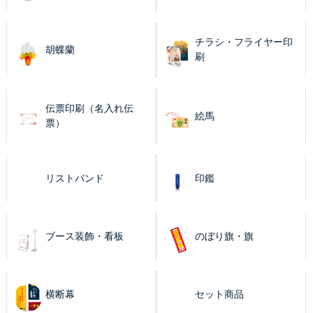
チラシ・フライヤー印
胡蝶蘭
刷
伝票印刷（名入れ伝
絵馬
票）
リストバンド
印鑑
ブース装飾・看板
のぼり旗・旗
横断幕
セット商品