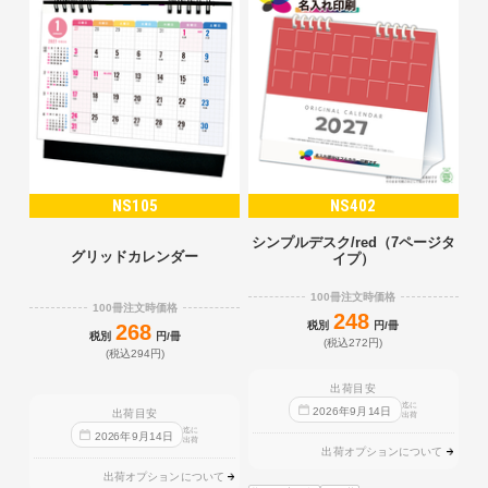
NS105
NS402
シンプルデスク/red（7ページタ
グリッドカレンダー
イプ）
100冊注文時価格
100冊注文時価格
248
税別
円/冊
268
税別
円/冊
(税込272円)
(税込294円)
出荷目安
迄に
2026
年
9
月
14
日
出荷目安
出荷
迄に
2026
年
9
月
14
日
出荷
出荷オプションについて
出荷オプションについて