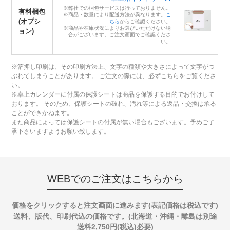
※弊社での梱包サービスは行っておりません。
有料梱包
※商品・数量により配送方法が異なります。
こ
(オプシ
ちら
からご確認ください。
※商品や在庫状況によりお選びいただけない場
ョン)
合がございます。ご注文画面でご確認くださ
い。
※箔押し印刷は、その印刷方法上、文字の種類や大きさによって文字がつ
ぶれてしまうことがあります。 ご注文の際には、必ずこちらをご覧くださ
い。
※卓上カレンダーに付属の保護シートは商品を保護する目的でお付けして
おります。 そのため、保護シートの破れ、汚れ等による返品・交換は承る
ことができかねます。
また商品によっては保護シートの付属が無い場合もございます。予めご了
承下さいますようお願い致します。
WEBでのご注文はこちらから
価格をクリックすると注文画面に進みます(表記価格は税込です)
送料、版代、印刷代込の価格です。(北海道・沖縄・離島は別途
送料2,750円(税込)必要)