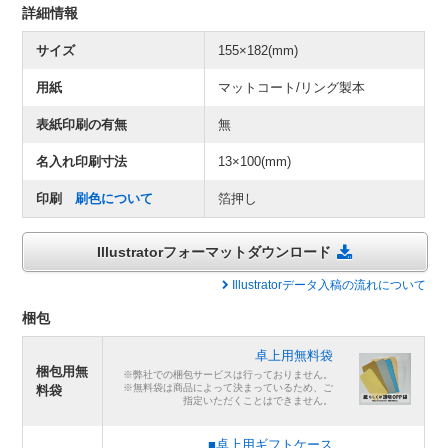
詳細情報
サイズ
155×182(mm)
用紙
マットコート/リング製本
表紙印刷の有無
無
名入れ印刷寸法
13×100(mm)
印刷
刷色について
箔押し
Illustratorフォーマットダウンロード
Illustratorデータ入稿の流れについて
梱包
卓上用無料袋
梱包用無
※弊社での梱包サービスは行っておりません。
※無料袋は商品によって決まっているため、ご
料袋
指定いただくことはできません。
■卓上用ギフトケース