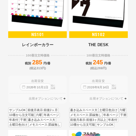
NS101
NS102
レインボーカラー
THE DESK
100冊注文時価格
100冊注文時価格
285
245
税別
円/冊
税別
円/冊
(税込313円)
(税込269円)
出荷目安
出荷目安
迄に
迄に
2026
年
10
月
1
日
2026
年
9
月
14
日
出荷
出荷
出荷オプションについて
出荷オプションについて
サンプルOK
前後月表示:前後2ヶ月
書き込みスペース大
土曜日色分け
六曜
10冊から注文可能
六曜
年表ページ
メモスペース:罫線無し
年表ページ
干潮
年表付
干潮
書き込みスペース大
前後月表示:前後3ヶ月以上
年表付
土曜日色分け
メモスペース:罫線無し
10冊から注文可能
サンプルOK