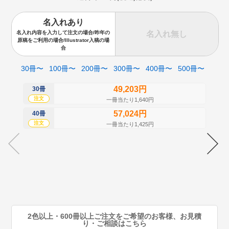
名入れあり
名入れ無し
名入れ内容を入力して注文の場合/昨年の
原稿をご利用の場合/Illustrator入稿の場
合
30冊〜
100冊〜
200冊〜
300冊〜
400冊〜
500冊〜
49,203円
30冊
50
注文
注
一冊当たり1,640円
57,024円
40冊
60
注文
注
一冊当たり1,425円
70
注
80
注
90
注
2色以上・600冊以上ご注文をご希望のお客様、お見積
り・ご相談はこちら