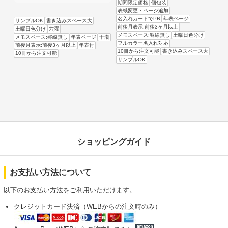
期間限定価格
個包装
表紙変更・ページ追加
名入れカードでPR
年表ページ
サンプルOK
書き込みスペース大
前後月表示:前後3ヶ月以上
土曜日色分け
六曜
メモスペース:罫線無し
土曜日色分け
メモスペース:罫線無し
年表ページ
干潮
フルカラー名入れ対応
前後月表示:前後3ヶ月以上
年表付
10冊から注文可能
書き込みスペース大
10冊から注文可能
サンプルOK
ショッピングガイド
お支払い方法について
以下のお支払い方法をご利用いただけます。
クレジットカード決済（WEBからの注文時のみ）